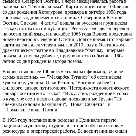
съемок в Северной Осетии, а через месяц началась работа в
павильонах "Грузия-фильма". Картину посвятили 100-летию
со дня рождения Хетагурова, премьера в октябре 1958 года
состоялась одновременно в столицах Северной и Южной
Осетии. Сначала "Фатима" вышла на русском и грузинском
языках, потом поэт и публицист Реваз Асаев сделал перевод
на осетинский язык, и в декабре 1965 года Валиев представил
новую версию в Северной Осетии. Долгое время этот вариант
картины считался утерянным, а в 2019 году в Осетинском
драматическом театре во Владикавказе "Фатиму" впервые
показали в новом дубляже, приурочив это событие к 160-
летию со дня рождения автора поэмы.
Валиев снял более 100 документальных фильмов, в числе
самых известных — "Махарбек Туганов" об осетинском
художнике, ученике Ильи Репина; "Василий Абаев" о
филологе, авторе пятитомного "Историко-этимологического
словаря осетинского языка"; "Искусство, рожденное в горах"
о культуре осетинского народа; посвященные Грузии "По
снежным склонам Бакуриани", "Новая Сванетия" и
"Термальные воды Грузии".
В 1955 году постановщик основал в Цхинвале первую
национальную школу-студию, в которой обучали основам
режиссуры и операторской работы. Ее воспитанники сняли