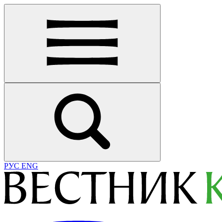
РУС
ENG