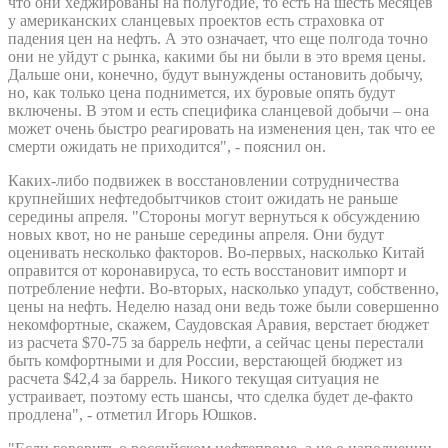
что они хеджированы на полугодие, то есть на шесть месяцев
у американских сланцевых проектов есть страховка от
падения цен на нефть. А это означает, что еще полгода точно
они не уйдут с рынка, какими бы ни были в это время цены.
Дальше они, конечно, будут вынуждены остановить добычу,
но, как только цена поднимется, их буровые опять будут
включены. В этом и есть специфика сланцевой добычи – она
может очень быстро реагировать на изменения цен, так что ее
смерти ожидать не приходится", - пояснил он.
Каких-либо подвижек в восстановлении сотрудничества
крупнейших нефтедобытчиков стоит ожидать не раньше
середины апреля. "Стороны могут вернуться к обсуждению
новых квот, но не раньше середины апреля. Они будут
оценивать несколько факторов. Во-первых, насколько Китай
оправится от коронавируса, то есть восстановит импорт и
потребление нефти. Во-вторых, насколько упадут, собственно,
цены на нефть. Неделю назад они ведь тоже были совершенно
некомфортные, скажем, Саудовская Аравия, верстает бюджет
из расчета $70-75 за баррель нефти, а сейчас цены перестали
быть комфортными и для России, верстающей бюджет из
расчета $42,4 за баррель. Никого текущая ситуация не
устраивает, поэтому есть шансы, что сделка будет де-факто
продлена", - отметил Игорь Юшков.