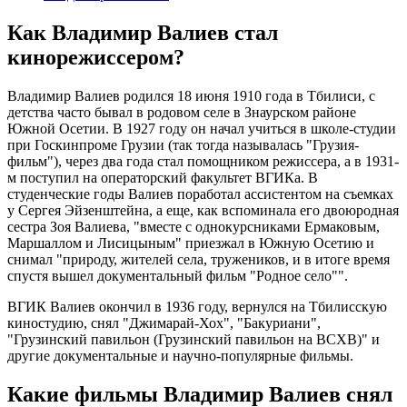
Как Владимир Валиев стал
кинорежиссером?
Владимир Валиев родился 18 июня 1910 года в Тбилиси, с
детства часто бывал в родовом селе в Знаурском районе
Южной Осетии. В 1927 году он начал учиться в школе-студии
при Госкинпроме Грузии (так тогда называлась "Грузия-
фильм"), через два года стал помощником режиссера, а в 1931-
м поступил на операторский факультет ВГИКа. В
студенческие годы Валиев поработал ассистентом на съемках
у Сергея Эйзенштейна, а еще, как вспоминала его двоюродная
сестра Зоя Валиева, "вместе с однокурсниками Ермаковым,
Маршаллом и Лисицыным" приезжал в Южную Осетию и
снимал "природу, жителей села, тружеников, и в итоге время
спустя вышел документальный фильм "Родное село"".
ВГИК Валиев окончил в 1936 году, вернулся на Тбилисскую
киностудию, снял "Джимарай-Хох", "Бакуриани",
"Грузинский павильон (Грузинский павильон на ВСХВ)" и
другие документальные и научно-популярные фильмы.
Какие фильмы Владимир Валиев снял