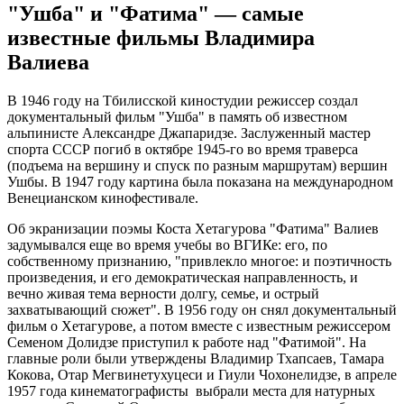
"Ушба" и "Фатима" — самые
известные фильмы Владимира
Валиева
В 1946 году на Тбилисской киностудии режиссер создал
документальный фильм "Ушба" в память об известном
альпинисте Александре Джапаридзе. Заслуженный мастер
спорта СССР погиб в октябре 1945-го во время траверса
(подъема на вершину и спуск по разным маршрутам) вершин
Ушбы. В 1947 году картина была показана на международном
Венецианском кинофестивале.
Об экранизации поэмы Коста Хетагурова "Фатима" Валиев
задумывался еще во время учебы во ВГИКе: его, по
собственному признанию, "привлекло многое: и поэтичность
произведения, и его демократическая направленность, и
вечно живая тема верности долгу, семье, и острый
захватывающий сюжет". В 1956 году он снял документальный
фильм о Хетагурове, а потом вместе с известным режиссером
Семеном Долидзе приступил к работе над "Фатимой". На
главные роли были утверждены Владимир Тхапсаев, Тамара
Кокова, Отар Мегвинетухуцеси и Гиули Чохонелидзе, в апреле
1957 года кинематографисты выбрали места для натурных