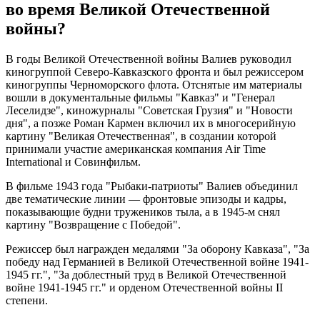
во время Великой Отечественной
войны?
В годы Великой Отечественной войны Валиев руководил
киногруппой Северо-Кавказского фронта и был режиссером
киногруппы Черноморского флота. Отснятые им материалы
вошли в документальные фильмы "Кавказ" и "Генерал
Леселидзе", киножурналы "Советская Грузия" и "Новости
дня", а позже Роман Кармен включил их в многосерийную
картину "Великая Отечественная", в создании которой
принимали участие американская компания Air Time
International и Совинфильм.
В фильме 1943 года "Рыбаки-патриоты" Валиев объединил
две тематические линии — фронтовые эпизоды и кадры,
показывающие будни тружеников тыла, а в 1945-м снял
картину "Возвращение с Победой".
Режиссер был награжден медалями "За оборону Кавказа", "За
победу над Германией в Великой Отечественной войне 1941-
1945 гг.", "За доблестный труд в Великой Отечественной
войне 1941-1945 гг." и орденом Отечественной войны II
степени.