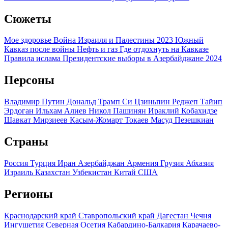
Сюжеты
Мое здоровье
Война Израиля и Палестины 2023
Южный
Кавказ после войны
Нефть и газ
Где отдохнуть на Кавказе
Правила ислама
Президентские выборы в Азербайджане 2024
Персоны
Владимир Путин
Дональд Трамп
Си Цзиньпин
Реджеп Тайип
Эрдоган
Ильхам Алиев
Никол Пашинян
Ираклий Кобахидзе
Шавкат Мирзиеев
Касым-Жомарт Токаев
Масуд Пезешкиан
Страны
Россия
Турция
Иран
Азербайджан
Армения
Грузия
Абхазия
Израиль
Казахстан
Узбекистан
Китай
США
Регионы
Краснодарский край
Ставропольский край
Дагестан
Чечня
Ингушетия
Северная Осетия
Кабардино-Балкария
Карачаево-