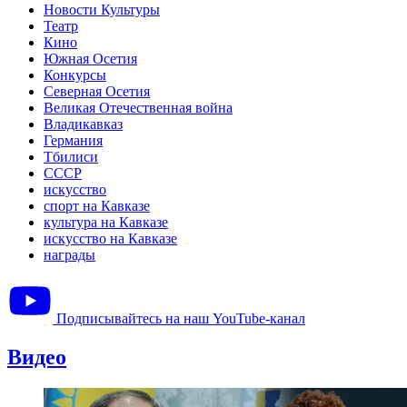
Новости Культуры
Театр
Кино
Южная Осетия
Конкурсы
Северная Осетия
Великая Отечественная война
Владикавказ
Германия
Тбилиси
СССР
искусство
спорт на Кавказе
культура на Кавказе
искусство на Кавказе
награды
Подписывайтесь на наш YouTube-канал
Видео