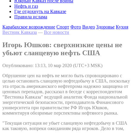
Южный Кавказ после войны
Нефть и газ
Где отдохнуть на Кавказе
Правила ислама
Карабахское возрождение
Спорт
Фото
Видео
Здоровье
Кухня
Вестник Кавказа
—
Все новости
Игорь Юшков: сверхнизкие цены не
убьют сланцевую нефть США
Опубликовано: 13:13, 10 мар 2020 (UTC+3 MSK)
Обрушение цен на нефть не могло быть спровоцировано с
целью остановить сланцевую нефтедобычу в США, поскольку
эта отрасль американского нефтепрома надежно защищена от
ценовых перепадов, рассказал в беседе с корреспондентом
"Вестника Кавказа" ведущий аналитик Фонда национальной
энергетической безопасности, преподаватель Финансового
университета при правительстве РФ Игорь Юшков,
комментируя обозримые перспективы нефтяного рынка.
"Текущая ситуация не убьет сланцевую нефтедобычу в США
как таковую, вопреки ожиданиям ряда игроков. Дело в том,