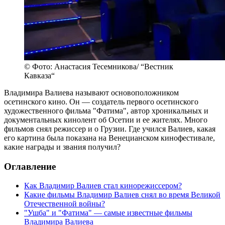
© Фото: Анастасия Тесемникова/ “Вестник
Кавказа“
Владимира Валиева называют основоположником
осетинского кино. Он — создатель первого осетинского
художественного фильма "Фатима", автор хроникальных и
документальных кинолент об Осетии и ее жителях. Много
фильмов снял режиссер и о Грузии. Где учился Валиев, какая
его картина была показана на Венецианском кинофестивале,
какие награды и звания получил?
Оглавление
Как Владимир Валиев стал кинорежиссером?
Какие фильмы Владимир Валиев снял во время Великой
Отечественной войны?
"Ушба" и "Фатима" — самые известные фильмы
Владимира Валиева