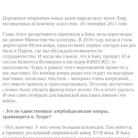
Церемония открытия новых залов парижского музея Лувр,
посвященных исламскому искусству. 18 сентября 2012 года
Глава этого департамента приезжала в Баку, вела переговоры
на уровне Министерства культуры. В 2016 году, когда я стала
директором Музея ковра, одна из моих первых поездок как раз
была в Париж, где мы обсуждали возможности
сотрудничества. И когда мы узнали, что в Баку пройдет 43-я
сессии Комитета Всемирного наследия ЮНЕСКО, то
предложили Лувру в рамках этого мероприятия провести у
нас выставку. Но вообще ковры редко кто отдает на выездные
выставки, поскольку текстиль – материал очень капризный,
его тяжело хранить и транспортировать. Поэтому достаточно
сложно было убедить французских коллег. Но в итоге удалось.
И они сами отобрали для бакинской выставки именно эти
ковры.
- Это не единственные азербайджанские ковры,
хранящиеся в Лувре?
- Нет, конечно. У них очень большая коллекция. Там имеется,
к примеру, роскошный ширванский ковер XVII века. В Баку