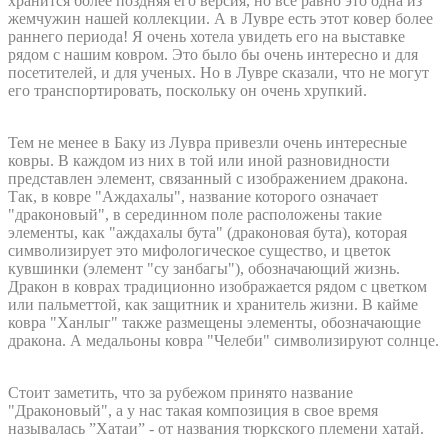
хранится более поздняя его версия, но все равно это одна из
жемчужин нашей коллекции. А в Лувре есть этот ковер более
раннего периода! Я очень хотела увидеть его на выставке
рядом с нашим ковром. Это было бы очень интересно и для
посетителей, и для ученых. Но в Лувре сказали, что не могут
его транспортировать, поскольку он очень хрупкий.
Тем не менее в Баку из Лувра привезли очень интересные
ковры. В каждом из них в той или иной разновидности
представлен элемент, связанный с изображением дракона.
Так, в ковре "Аждахалы", название которого означает
"драконовый", в серединном поле расположены такие
элементы, как "аждахалы бута" (драконовая бута), которая
символизирует это мифологическое существо, и цветок
кувшинки (элемент "су занбагы"), обозначающий жизнь.
Дракон в коврах традиционно изображается рядом с цветком
или пальметтой, как защитник и хранитель жизни. В кайме
ковра "Ханлыг" также размещены элементы, обозначающие
дракона. А медальоны ковра "Челеби" символизируют солнце.
Стоит заметить, что за рубежом принято название
"Драконовый", а у нас такая композиция в свое время
называлась ”Хатаи” - от названия тюркского племени хатай.