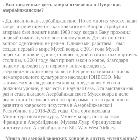
- Выставленные здесь ковры отмечены в Лувре как
азербайджанские?
- Да, именно как азербайджанские. Но во многих музеях наши
ковры атрибутируются как кавказские. Вопрос атрибуции
впервые был поднят нами 1983 году, когда в Баку проходил
первый симпозиум по восточному ковру. До сих пор этот
вопрос однозначно не решен. Однако мы работаем – был
создан первый в мире Музей ковра, с 2014 года Музей
переехал в новое здание, ставшее одной из визитных карточек
столицы, в 2004 году был принят закон о ковре, благодаря
нашему президенту и первому вице-президенту,
азербайджанский ковер вошел в Репрезентативный список
нематериального культурного наследия ЮНЕСКО. Мы
занимаемся исследованием ковра, представляем его на
должном уровне, у нас есть и научная база. Эта выставка как
раз и стала вкладом Азербайджанского Музея ковра в дело
реализации Государственной программы по сохранению и
развитию коврового искусства в Азербайджанской
Республике на 2018-2022 годы. Она организована
Министерством культуры, Музеем ковра, посольством
Франции в Азербайджане, Музеем Лувр, Французским
институтом в Азербайджане и Silk Way West Airlines.
- Много ли азербайджанских ковров в других музеях мира?