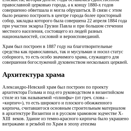
православной церковью города, а к концу 1880-х годов
совершенно обветшала и могла обрушиться. В связи с этим
было решено построить в центре города более просторный
собор, закладка которого была совершена 22 апреля 1884 года
при участии экзарха Грузии Павла и при большом стечении
местного населения, состоящего из людей разных
национальностей, сословий и вероисповеданий.
Храм был построен в 1887 году на благотворительные
средства как православных, так и мусульман и носил статус
соборного, то есть особо значимого храма, служащего для
совершения богослужений духовенством нескольких церквей.
Архитектура храма
Александро-Невский храм был построен по проекту
архитектора Гольма и под его руководством в византийском
стиле из так называемой «плинфы» (от греч. слова –
«кирпич»), то есть широкого и плоского обожженного
кирпича, считавшегося основным строительным материалом
в архитектуре Византии и в русском храмовом зодчестве X-
XIII веков. Здание из темно-красного кирпича было украшено
витражами и резьбой по Храм в эпоху атеизма