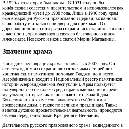
В 1920-х годах храм был закрыт. В 1931 году он был
конфискован советским правительством и использовался как
краеведческий музей до 1938 года. Лишь в 1946 году храм
был возвращен Русской православной церкви, возобновил
свою работу и открыл свои двери для прихожан. От
дореволюционного интерьера сохранились старинные иконы,
в частности, храмовая икона святого благоверного князя
Александра Невского и икона святой Марии Магдалины.
Значение храма
Последняя реставрация храма состоялась в 2007 году. Он
остается одним из сохранившихся значимых старейших
христианских памятников не только Гянджи, но и всего
Азербайджана и входит в Национальный реестр памятников
истории Азербайджанской Республики. Храм пользуется
популярностью не только среди православных, но и среди
мусульман, которые также посещают этот Божий дом.
Богослужения в храме совершаются по субботним и
воскресным дням, а также по великим праздникам. Также
ведется духовно-просветительская деятельность, проводятся
беседы перед таинствами Крещения и Венчания.
Деятельность русского православного храма, возведенного в