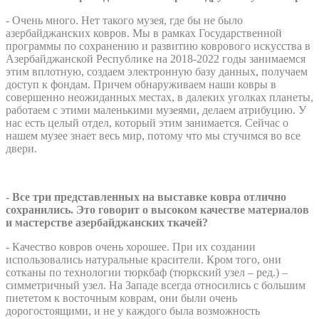
- Очень много. Нет такого музея, где бы не было
азербайджанских ковров. Мы в рамках Государственной
программы по сохранению и развитию коврового искусства в
Азербайджанской Республике на 2018-2022 годы занимаемся
этим вплотную, создаем электронную базу данных, получаем
доступ к фондам. Причем обнаруживаем наши ковры в
совершенно неожиданных местах, в далеких уголках планеты,
работаем с этими маленькими музеями, делаем атрибуцию. У
нас есть целый отдел, который этим занимается. Сейчас о
нашем музее знает весь мир, потому что мы стучимся во все
двери.
- Все три представленных на выставке ковра отлично
сохранились. Это говорит о высоком качестве материалов
и мастерстве азербайджанских ткачей?
- Качество ковров очень хорошее. При их создании
использовались натуральные красители. Кром того, они
сотканы по технологии тюркбаф (тюркский узел – ред.) –
симметричный узел. На Западе всегда относились с большим
пиететом к восточным коврам, они были очень
дорогостоящими, и не у каждого была возможность