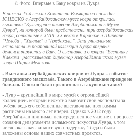
© Фото: Впервые в Баку ковры из Лувра
В рамках 43-й сессии Комитета Всемирного наследия
ЮНЕСКО в Азербайджанском музее ковра открылась
выставка "Культурное наследие Азербайджана в Музее
Лувра", на которой были представлены три азербайджанских
ковра, сотканные в XVIII–XX веках в Карабахе и Ширване –
"Челеби", "Ханлыг" и "Аждахалы". Эти уникальные
экспонаты из постоянной коллекции Лувра впервые
демонстрируются в Баку. О выставке и о коврах "Вестнику
Кавказа" рассказывает директор Азербайджанского музея
ковра Ширин Меликова.
- Выставка азербайджанских ковров из Лувра – событие
грандиозного масштаба. Такого в Азербайджане прежде не
бывало. Сложно было организовать такую выставку?
- Лувр – крупнейший в мире музей с огромнейшей
коллекцией, который неохотно вывозит свои экспонаты за
рубеж, ведь его собственные выставочные программы
расписаны на много лет вперед. Однако в 2012 году
Азербайджан принимал непосредственное участие в процессе
создания департамента исламского искусства Лувра, в том
числе оказывая финансовую поддержку. Тогда и были
заложены основы наших совместных проектов.