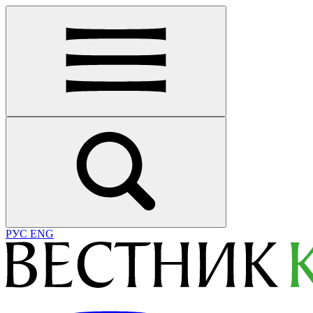
РУС
ENG