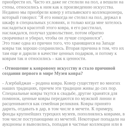
приобрести их. Часто их даже не стелили на пол, а вешали на
стены, относились к ним как к произведению искусства.
Недавно мы приобрели ковер у итальянского коллекционера,
который говорил: "Я его никогда не стелил на пол, держал в
шкафу в специальных условиях, и только когда мне хотелось
насладиться красотой этого ковра, я его расстилал,
наслаждался, получал удовольствие, потом обратно
сворачивал и убирал, чтобы он лучше сохранился".
Это тоже одна из причин того, что хранящиеся на Западе
ковры так хорошо сохранились. Вторая причина в том, что их
там еще и дарили в качестве ценных подарков, и потому к
коврам так и относились – как к ценности.
- Отношение к ковровому искусству и стало причиной
создания первого в мире Музея ковра?
- Азербайджан – родина ковра. Ковер существует во многих
наших традициях, причем эти традиции живы до сих пор.
Специальные ковры ткутся к свадьбе, другие хранятся для
поминок, ценные ковры передаются по мужской линии и
расцениваются как семейная реликвия. Ковры принято
дарить, отдавать в дар, в том числе в мечети. К примеру,
фонды крупнейших турецких музеев, пополнялись коврами, в
том числе поступающими из мечетей. Некоторые попадали на
аукционы и вывозились, попадая в частные коллекции или в