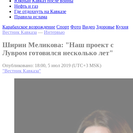
Южный Кавказ после войны
Нефть и газ
Где отдохнуть на Кавказе
Правила ислама
Карабахское возрождение
Спорт
Фото
Видео
Здоровье
Кухня
Вестник Кавказа
—
Интервью
Ширин Меликова: "Наш проект с
Лувром готовился несколько лет"
Опубликовано: 18:00, 5 июл 2019 (UTC+3 MSK)
"Вестник Кавказа"