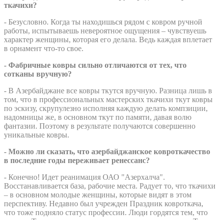
ткачихи?
- Безусловно. Когда ты находишься рядом с ковром ручной
работы, испытываешь невероятное ощущения – чувствуешь
характер женщины, которая его делала. Ведь каждая вплетает
в орнамент что-то свое.
- Фабричные ковры сильно отличаются от тех, что
сотканы вручную?
- В Азербайджане все ковры ткутся вручную. Разница лишь в
том, что в профессиональных мастерских ткачихи ткут ковры
по эскизу, скрупулезно исполняя каждую делать компзиции,
надомницы же, в основном ткут по памяти, давая волю
фантазии. Поэтому в результате получаются совершенно
уникальные ковры.
- Можно ли сказать, что азербайджанское ковроткачество
в последние годы переживает ренессанс?
- Конечно! Идет реанимация ОАО "Азерхалча".
Восстанавливается база, рабочие места. Радует то, что ткачихи
– в основном молодые женщины, которые видят в этом
перспективу. Недавно был учрежден Праздник ковроткача,
что тоже подняло статус профессии. Люди гордятся тем, что