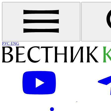
РУС
ENG