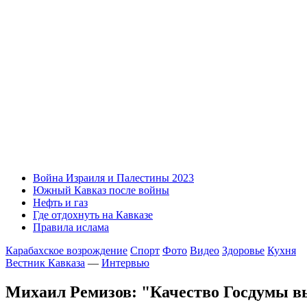
Война Израиля и Палестины 2023
Южный Кавказ после войны
Нефть и газ
Где отдохнуть на Кавказе
Правила ислама
Карабахское возрождение
Спорт
Фото
Видео
Здоровье
Кухня
Вестник Кавказа
—
Интервью
Михаил Ремизов: "Качество Госдумы в