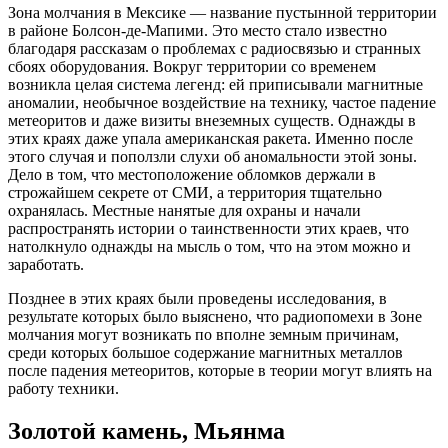
Зона молчания в Мексике — название пустынной территории
в районе Болсон-де-Мапими. Это место стало известно
благодаря рассказам о проблемах с радиосвязью и странных
сбоях оборудования. Вокруг территории со временем
возникла целая система легенд: ей приписывали магнитные
аномалии, необычное воздействие на технику, частое падение
метеоритов и даже визиты внеземных существ. Однажды в
этих краях даже упала американская ракета. Именно после
этого случая и поползли слухи об аномальности этой зоны.
Дело в том, что местоположение обломков держали в
строжайшем секрете от СМИ, а территория тщательно
охранялась. Местные нанятые для охраны и начали
распространять истории о таинственности этих краев, что
натолкнуло однажды на мысль о том, что на этом можно и
заработать.
Позднее в этих краях были проведены исследования, в
результате которых было выяснено, что радиопомехи в Зоне
молчания могут возникать по вполне земным причинам,
среди которых большое содержание магнитных металлов
после падения метеоритов, которые в теории могут влиять на
работу техники.
Золотой камень, Мьянма