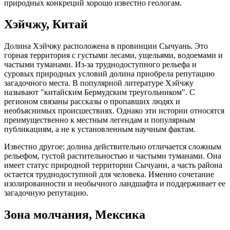
природных конкреций хорошо известно геологам.
Хэйчжу, Китай
Долина Хэйчжу расположена в провинции Сычуань. Это
горная территория с густыми лесами, ущельями, водоемами и
частыми туманами. Из-за труднодоступного рельефа и
суровых природных условий долина приобрела репутацию
загадочного места. В популярной литературе Хэйчжу
называют "китайским Бермудским треугольником". С
регионом связаны рассказы о пропавших людях и
необъяснимых происшествиях. Однако эти истории относятся
преимущественно к местным легендам и популярным
публикациям, а не к установленным научным фактам.
Известно другое: долина действительно отличается сложным
рельефом, густой растительностью и частыми туманами. Она
имеет статус природной территории Сычуани, а часть района
остается труднодоступной для человека. Именно сочетание
изолированности и необычного ландшафта и поддерживает ее
загадочную репутацию.
Зона молчания, Мексика