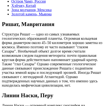
Остров Чамп, Россия
Хэйчжу, Китай
Зона молчания, Мексика
Золотой камень, Мьянма
Ришат, Мавритания
Структура Ришат — одно из самых узнаваемых
геологических образований планеты. Огромная кольцевая
форма диаметром около 45–50 километров хорошо заметна из
космоса. Именно поэтому ее часто называют "глазом
Сахары". Необычный объект долгое время считали
возможным следом падения метеорита: почти правильная
круглая форма действительно напоминает ударный кратер.
Также "глаз Сахары" Однако современные геологические
данные связывают происхождение Ришата с поднятием
участка земной коры и последующей эрозией. Иногда Ришат
связывают с легендарной Атлантидой. Однако
подтвержденных научных данных о том, что именно здесь
находилась мифическая цивилизация, нет.
Линии Наски, Перу
Линии Наски — огромный комплекс геоглифов на