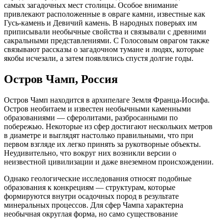
самых загадочных мест столицы. Особое внимание
привлекают расположенные в овраге камни, известные как
Гусь-камень и Девичий камень. В народных поверьях им
приписывали необычные свойства и связывали с древними
сакральными представлениями. С Голосовым оврагом также
связывают рассказы о загадочном тумане и людях, которые
якобы исчезали, а затем появлялись спустя долгие годы.
Остров Чамп, Россия
Остров Чамп находится в архипелаге Земля Франца-Иосифа.
Остров необитаем и известен необычными каменными
образованиями — сферолитами, разбросанными по
побережью. Некоторые из сфер достигают нескольких метров
в диаметре и выглядят настолько правильными, что при
первом взгляде их легко принять за рукотворные объекты.
Неудивительно, что вокруг них возникли версии о
неизвестной цивилизации и даже внеземном происхождении.
Однако геологические исследования относят подобные
образования к конкрециям — структурам, которые
формируются внутри осадочных пород в результате
минеральных процессов. Для сфер Чампа характерна
необычная округлая форма, но само существование