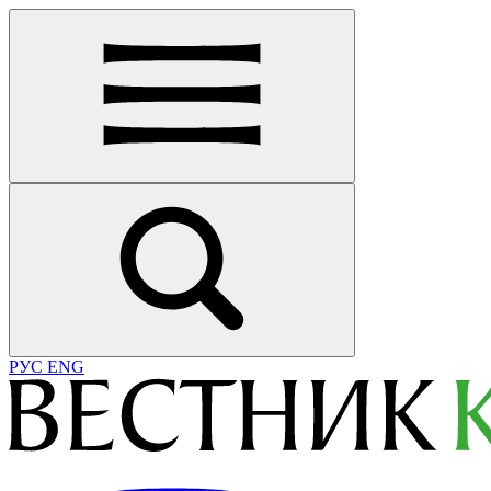
РУС
ENG