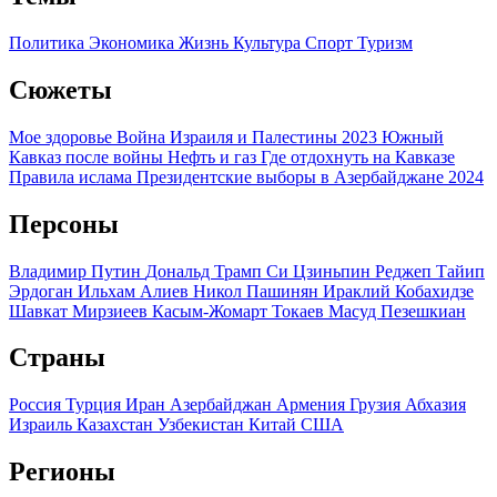
Политика
Экономика
Жизнь
Культура
Спорт
Туризм
Сюжеты
Мое здоровье
Война Израиля и Палестины 2023
Южный
Кавказ после войны
Нефть и газ
Где отдохнуть на Кавказе
Правила ислама
Президентские выборы в Азербайджане 2024
Персоны
Владимир Путин
Дональд Трамп
Си Цзиньпин
Реджеп Тайип
Эрдоган
Ильхам Алиев
Никол Пашинян
Ираклий Кобахидзе
Шавкат Мирзиеев
Касым-Жомарт Токаев
Масуд Пезешкиан
Страны
Россия
Турция
Иран
Азербайджан
Армения
Грузия
Абхазия
Израиль
Казахстан
Узбекистан
Китай
США
Регионы