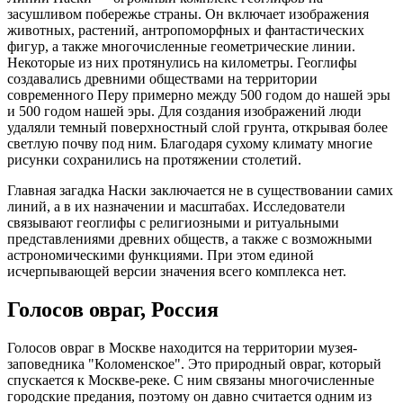
засушливом побережье страны. Он включает изображения
животных, растений, антропоморфных и фантастических
фигур, а также многочисленные геометрические линии.
Некоторые из них протянулись на километры. Геоглифы
создавались древними обществами на территории
современного Перу примерно между 500 годом до нашей эры
и 500 годом нашей эры. Для создания изображений люди
удаляли темный поверхностный слой грунта, открывая более
светлую почву под ним. Благодаря сухому климату многие
рисунки сохранились на протяжении столетий.
Главная загадка Наски заключается не в существовании самих
линий, а в их назначении и масштабах. Исследователи
связывают геоглифы с религиозными и ритуальными
представлениями древних обществ, а также с возможными
астрономическими функциями. При этом единой
исчерпывающей версии значения всего комплекса нет.
Голосов овраг, Россия
Голосов овраг в Москве находится на территории музея-
заповедника "Коломенское". Это природный овраг, который
спускается к Москве-реке. С ним связаны многочисленные
городские предания, поэтому он давно считается одним из