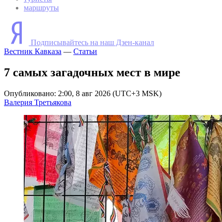
маршруты
Подписывайтесь на наш Дзен-канал
Вестник Кавказа
—
Статьи
7 самых загадочных мест в мире
Опубликовано: 2:00, 8 авг 2026 (UTC+3 MSK)
Валерия Третьякова