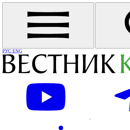
РУС
ENG