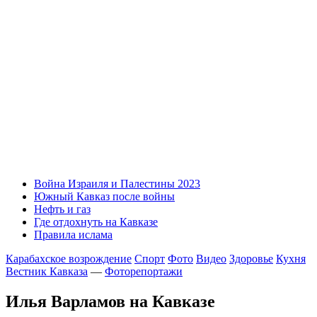
Война Израиля и Палестины 2023
Южный Кавказ после войны
Нефть и газ
Где отдохнуть на Кавказе
Правила ислама
Карабахское возрождение
Спорт
Фото
Видео
Здоровье
Кухня
Вестник Кавказа
—
Фоторепортажи
Илья Варламов на Кавказе