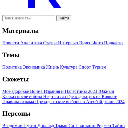
Найти
Материалы
Новости
Аналитика
Статьи
Интервью
Видео
Фото
Подкасты
Темы
Политика
Экономика
Жизнь
Культура
Спорт
Туризм
Сюжеты
Мое здоровье
Война Израиля и Палестины 2023
Южный
Кавказ после войны
Нефть и газ
Где отдохнуть на Кавказе
Правила ислама
Президентские выборы в Азербайджане 2024
Персоны
Владимир Путин
Дональд Трамп
Си Цзиньпин
Реджеп Тайип