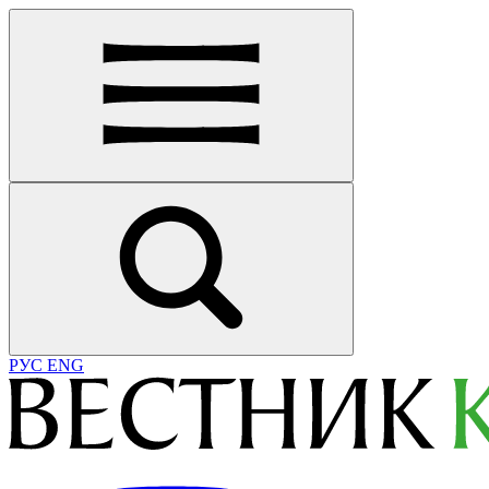
РУС
ENG