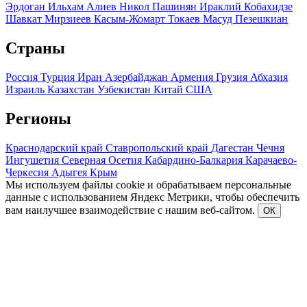
Эрдоган
Ильхам Алиев
Никол Пашинян
Ираклий Кобахидзе
Шавкат Мирзиеев
Касым-Жомарт Токаев
Масуд Пезешкиан
Страны
Россия
Турция
Иран
Азербайджан
Армения
Грузия
Абхазия
Израиль
Казахстан
Узбекистан
Китай
США
Регионы
Краснодарский край
Ставропольский край
Дагестан
Чечня
Ингушетия
Северная Осетия
Кабардино-Балкария
Карачаево-
Черкесия
Адыгея
Крым
Мы используем файлы cookie и обрабатываем персональные
данные с использованием Яндекс Метрики, чтобы обеспечить
вам наилучшее взаимодействие с нашим веб-сайтом.
ОК