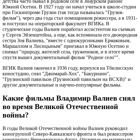
детства часто бывал в родовом селе в Знаурском районе
Южной Осетии. В 1927 году он начал учиться в школе-студии
при Госкинпроме Грузии (так тогда называлась "Грузия-
фильм"), через два года стал помощником режиссера, а в 1931-
м поступил на операторский факультет ВГИКа. В
студенческие годы Валиев поработал ассистентом на съемках
у Сергея Эйзенштейна, а еще, как вспоминала его двоюродная
сестра Зоя Валиева, "вместе с однокурсниками Ермаковым,
Маршаллом и Лисицыным" приезжал в Южную Осетию и
снимал "природу, жителей села, тружеников, и в итоге время
спустя вышел документальный фильм "Родное село"".
ВГИК Валиев окончил в 1936 году, вернулся на Тбилисскую
киностудию, снял "Джимарай-Хох", "Бакуриани",
"Грузинский павильон (Грузинский павильон на ВСХВ)" и
другие документальные и научно-популярные фильмы.
Какие фильмы Владимир Валиев снял
во время Великой Отечественной
войны?
В годы Великой Отечественной войны Валиев руководил
киногруппой Северо-Кавказского фронта и был режиссером
киногруппы Черноморского флота. Отснятые им материалы