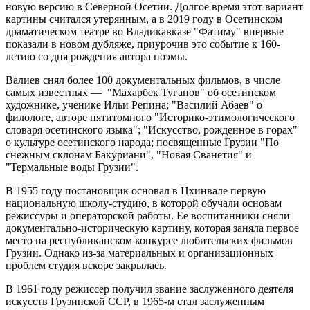
новую версию в Северной Осетии. Долгое время этот вариант
картины считался утерянным, а в 2019 году в Осетинском
драматическом театре во Владикавказе "Фатиму" впервые
показали в новом дубляже, приурочив это событие к 160-
летию со дня рождения автора поэмы.
Валиев снял более 100 документальных фильмов, в числе
самых известных — "Махарбек Туганов" об осетинском
художнике, ученике Ильи Репина; "Василий Абаев" о
филологе, авторе пятитомного "Историко-этимологического
словаря осетинского языка"; "Искусство, рожденное в горах"
о культуре осетинского народа; посвященные Грузии "По
снежным склонам Бакуриани", "Новая Сванетия" и
"Термальные воды Грузии".
В 1955 году постановщик основал в Цхинвале первую
национальную школу-студию, в которой обучали основам
режиссуры и операторской работы. Ее воспитанники сняли
документально-историческую картину, которая заняла первое
место на республиканском конкурсе любительских фильмов
Грузии. Однако из-за материальных и организационных
проблем студия вскоре закрылась.
В 1961 году режиссер получил звание заслуженного деятеля
искусств Грузинской ССР, в 1965-м стал заслуженным