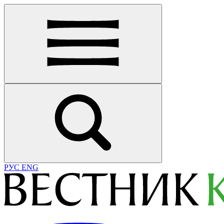
РУС
ENG