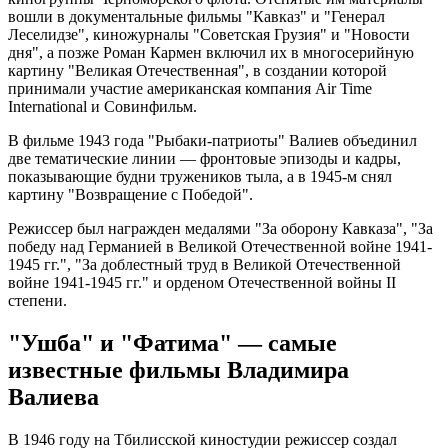
вошли в документальные фильмы "Кавказ" и "Генерал
Леселидзе", киножурналы "Советская Грузия" и "Новости
дня", а позже Роман Кармен включил их в многосерийную
картину "Великая Отечественная", в создании которой
принимали участие американская компания Air Time
International и Совинфильм.
В фильме 1943 года "Рыбаки-патриоты" Валиев объединил
две тематические линии — фронтовые эпизоды и кадры,
показывающие будни тружеников тыла, а в 1945-м снял
картину "Возвращение с Победой".
Режиссер был награжден медалями "За оборону Кавказа", "За
победу над Германией в Великой Отечественной войне 1941-
1945 гг.", "За доблестный труд в Великой Отечественной
войне 1941-1945 гг." и орденом Отечественной войны II
степени.
"Ушба" и "Фатима" — самые
известные фильмы Владимира
Валиева
В 1946 году на Тбилисской киностудии режиссер создал