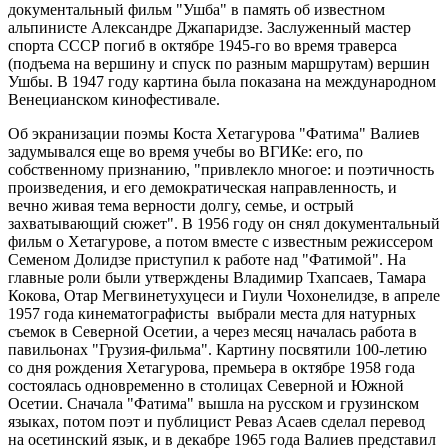
документальный фильм "Ушба" в память об известном
альпинисте Александре Джапаридзе. Заслуженный мастер
спорта СССР погиб в октябре 1945-го во время траверса
(подъема на вершину и спуск по разным маршрутам) вершин
Ушбы. В 1947 году картина была показана на международном
Венецианском кинофестивале.
Об экранизации поэмы Коста Хетагурова "Фатима" Валиев
задумывался еще во время учебы во ВГИКе: его, по
собственному признанию, "привлекло многое: и поэтичность
произведения, и его демократическая направленность, и
вечно живая тема верности долгу, семье, и острый
захватывающий сюжет". В 1956 году он снял документальный
фильм о Хетагурове, а потом вместе с известным режиссером
Семеном Долидзе приступил к работе над "Фатимой". На
главные роли были утверждены Владимир Тхапсаев, Тамара
Кокова, Отар Мегвинетухуцеси и Гиули Чохонелидзе, в апреле
1957 года кинематографисты выбрали места для натурных
съемок в Северной Осетии, а через месяц началась работа в
павильонах "Грузия-фильма". Картину посвятили 100-летию
со дня рождения Хетагурова, премьера в октябре 1958 года
состоялась одновременно в столицах Северной и Южной
Осетии. Сначала "Фатима" вышла на русском и грузинском
языках, потом поэт и публицист Реваз Асаев сделал перевод
на осетинский язык, и в декабре 1965 года Валиев представил