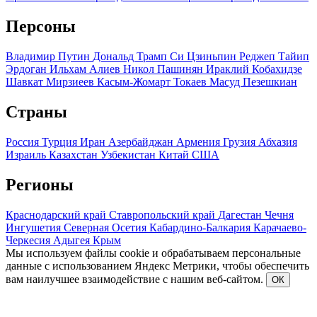
Персоны
Владимир Путин
Дональд Трамп
Си Цзиньпин
Реджеп Тайип
Эрдоган
Ильхам Алиев
Никол Пашинян
Ираклий Кобахидзе
Шавкат Мирзиеев
Касым-Жомарт Токаев
Масуд Пезешкиан
Страны
Россия
Турция
Иран
Азербайджан
Армения
Грузия
Абхазия
Израиль
Казахстан
Узбекистан
Китай
США
Регионы
Краснодарский край
Ставропольский край
Дагестан
Чечня
Ингушетия
Северная Осетия
Кабардино-Балкария
Карачаево-
Черкесия
Адыгея
Крым
Мы используем файлы cookie и обрабатываем персональные
данные с использованием Яндекс Метрики, чтобы обеспечить
вам наилучшее взаимодействие с нашим веб-сайтом.
ОК