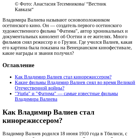
© Фото: Анастасия Тесемникова/ “Вестник
Кавказа“
Владимира Валиева называют основоположником
осетинского кино. Он — создатель первого осетинского
художественного фильма "Фатима", автор хроникальных и
документальных кинолент об Осетии и ее жителях. Много
фильмов снял режиссер и о Грузии. Где учился Валиев, какая
его картина была показана на Венецианском кинофестивале,
какие награды и звания получил?
Оглавление
Как Владимир Валиев стал кинорежиссером?
Какие фильмы Владимир Валиев снял во время Великой
Отечественной войны?
"Ушба" и "Фатима" — самые известные фильмы
Владимира Валиева
Как Владимир Валиев стал
кинорежиссером?
Владимир Валиев родился 18 июня 1910 года в Тбилиси, с