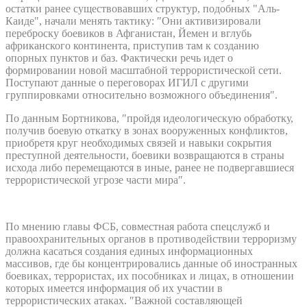
остатки ранее существовавших структур, подобных "Аль-
Каиде", начали менять тактику: ″Они активизировали
переброску боевиков в Афганистан, Йемен и вглубь
африканского континента, приступив там к созданию
опорных пунктов и баз. Фактически речь идет о
формировании новой масштабной террористической сети.
Поступают данные о переговорах ИГИЛ с другими
группировками относительно возможного объединения″.
По данным Бортникова, ″пройдя идеологическую обработку,
получив боевую откатку в зонах вооруженных конфликтов,
приобретя круг необходимых связей и навыки сокрытия
преступной деятельности, боевики возвращаются в страны
исхода либо перемещаются в иные, ранее не подвергавшиеся
террористической угрозе части мира″.
По мнению главы ФСБ, совместная работа спецслужб и
правоохранительных органов в противодействии терроризму
должна касаться создания единых информационных
массивов, где бы концентрировались данные об иностранных
боевиках, террористах, их пособниках и лицах, в отношении
которых имеется информация об их участии в
террористических атаках. ″Важной составляющей