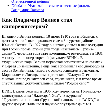
Отечественной войны?
"Ушба" и "Фатима" — самые известные фильмы
Владимира Валиева
Как Владимир Валиев стал
кинорежиссером?
Владимир Валиев родился 18 июня 1910 года в Тбилиси, с
детства часто бывал в родовом селе в Знаурском районе
Южной Осетии. В 1927 году он начал учиться в школе-студии
при Госкинпроме Грузии (так тогда называлась "Грузия-
фильм"), через два года стал помощником режиссера, а в 1931-
м поступил на операторский факультет ВГИКа. В
студенческие годы Валиев поработал ассистентом на съемках
у Сергея Эйзенштейна, а еще, как вспоминала его двоюродная
сестра Зоя Валиева, "вместе с однокурсниками Ермаковым,
Маршаллом и Лисицыным" приезжал в Южную Осетию и
снимал "природу, жителей села, тружеников, и в итоге время
спустя вышел документальный фильм "Родное село"".
ВГИК Валиев окончил в 1936 году, вернулся на Тбилисскую
киностудию, снял "Джимарай-Хох", "Бакуриани",
"Грузинский павильон (Грузинский павильон на ВСХВ)" и
другие документальные и научно-популярные фильмы.