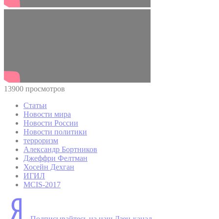
13900 просмотров
Статьи
Новости мира
Новости России
Новости политики
терроризм
Александр Бортников
Джеффри Фелтман
Хосейн Дехган
ИГИЛ
MCIS-2017
Подписывайтесь на наш Дзен-канал