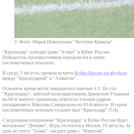
© Фото: Мария Новоселова/ “Вестник Кавказа“
"Краснодар" победил дома "Ахмат" в Кубке России.
Победитель противостояния определился в серии
послематчевых пенальти.
В среду, 5 августа, прошла встреча
Кубка России по футболу
между "Краснодаром" и "Ахматом".
Основное время матче завершилось вничью 1:1. На гол
"Краснодара", забитый полузащитником Даниилом Уткиным
на 66-й минуте, грозненцы ответили точным ударом
нападающего Максима Самородова на 93-й минуте. В серии
послематчевых пенальти сильнее был "Краснодар" (5:4).
Следующим соперником "Краснодара" в Кубке России будет
московское "Динамо". Игра состоится в Москве 19 августа. За
день до этого "Ахмат" сыграет дома с "Факелом".