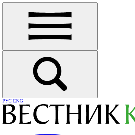
РУС
ENG