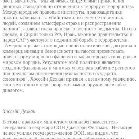
расплывчатость. ″Мы являемся свидетелями применения
двойных стандартов по отношению к террору и террористам.
Международные правовые институты, правозащитники
просто наблюдают за убийствами ни в чем не повинных
людей, созданием атмосферы страха и распространения
паники″, - заявил глава иранского военного ведомства. По его
словам, в Сирии только РФ, Иран, законное правительство и
народ САР участвуют в подлинной борьбе с террористами.
″Американцы же с помощью новой политической доктрины и
коммерциализации безопасности пытаются презентовать
новую форму мирового фашизма и зафиксировать свою роль в
мировом порядке. Результатом этой политики является
создание фальшивых и мнимых угроз, разграбление регионов
под предлогом обеспечения безопасности государств-
союзников″. Хоссейн Дехкан призвал к взаимному уважению,
конструктивным переговорам и замене оружия логикой и
диалогом.
Хоссейн Дехкан
В этом с иранским министром солидарен заместитель
генерального секретаря ООН Джеффри Фелтман: ″Несмотря
на все усилия государств-членов ООН, мы видим, что
международный терроризм теперь не соблюдает никаких