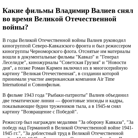
Какие фильмы Владимир Валиев снял
во время Великой Отечественной
войны?
В годы Великой Отечественной войны Валиев руководил
киногруппой Северо-Кавказского фронта и был режиссером
киногруппы Черноморского флота. Отснятые им материалы
вошли в документальные фильмы "Кавказ" и "Генерал
Леселидзе", киножурналы "Советская Грузия" и "Новости
дня", а позже Роман Кармен включил их в многосерийную
картину "Великая Отечественная", в создании которой
принимали участие американская компания Air Time
International и Совинфильм.
В фильме 1943 года "Рыбаки-патриоты" Валиев объединил
две тематические линии — фронтовые эпизоды и кадры,
показывающие будни тружеников тыла, а в 1945-м снял
картину "Возвращение с Победой".
Режиссер был награжден медалями "За оборону Кавказа", "За
победу над Германией в Великой Отечественной войне 1941-
1945 гг.", "За доблестный труд в Великой Отечественной