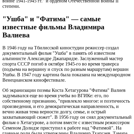
войне 1941-1945 гг." и орденом Отечественной войны II
степени.
"Ушба" и "Фатима" — самые
известные фильмы Владимира
Валиева
В 1946 году на Тбилисской киностудии режиссер создал
документальный фильм "Ушба" в память об известном
альпинисте Александре Джапаридзе. Заслуженный мастер
спорта СССР погиб в октябре 1945-го во время траверса
(подъема на вершину и спуск по разным маршрутам) вершин
Ушбы. В 1947 году картина была показана на международном
Венецианском кинофестивале.
Об экранизации поэмы Коста Хетагурова "Фатима" Валиев
задумывался еще во время учебы во ВГИКе: его, по
собственному признанию, "привлекло многое: и поэтичность
произведения, и его демократическая направленность, и
вечно живая тема верности долгу, семье, и острый
захватывающий сюжет". В 1956 году он снял документальный
фильм о Хетагурове, а потом вместе с известным режиссером
Семеном Долидзе приступил к работе над "Фатимой". На
главные роли были утверждены Владимир Тхапсаев, Тамара