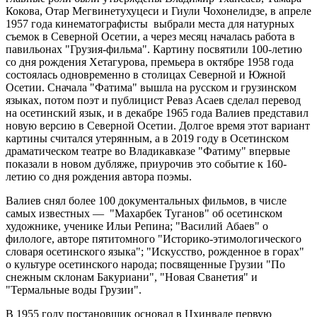
Кокова, Отар Мегвинетухуцеси и Гиули Чохонелидзе, в апреле
1957 года кинематографисты выбрали места для натурных
съемок в Северной Осетии, а через месяц началась работа в
павильонах "Грузия-фильма". Картину посвятили 100-летию
со дня рождения Хетагурова, премьера в октябре 1958 года
состоялась одновременно в столицах Северной и Южной
Осетии. Сначала "Фатима" вышла на русском и грузинском
языках, потом поэт и публицист Реваз Асаев сделал перевод
на осетинский язык, и в декабре 1965 года Валиев представил
новую версию в Северной Осетии. Долгое время этот вариант
картины считался утерянным, а в 2019 году в Осетинском
драматическом театре во Владикавказе "Фатиму" впервые
показали в новом дубляже, приурочив это событие к 160-
летию со дня рождения автора поэмы.
Валиев снял более 100 документальных фильмов, в числе
самых известных — "Махарбек Туганов" об осетинском
художнике, ученике Ильи Репина; "Василий Абаев" о
филологе, авторе пятитомного "Историко-этимологического
словаря осетинского языка"; "Искусство, рожденное в горах"
о культуре осетинского народа; посвященные Грузии "По
снежным склонам Бакуриани", "Новая Сванетия" и
"Термальные воды Грузии".
В 1955 году постановщик основал в Цхинвале первую