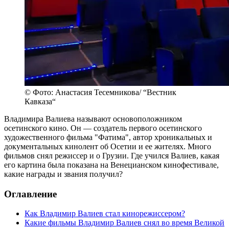
© Фото: Анастасия Тесемникова/ “Вестник
Кавказа“
Владимира Валиева называют основоположником
осетинского кино. Он — создатель первого осетинского
художественного фильма "Фатима", автор хроникальных и
документальных кинолент об Осетии и ее жителях. Много
фильмов снял режиссер и о Грузии. Где учился Валиев, какая
его картина была показана на Венецианском кинофестивале,
какие награды и звания получил?
Оглавление
Как Владимир Валиев стал кинорежиссером?
Какие фильмы Владимир Валиев снял во время Великой