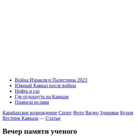
Война Израиля и Палестины 2023
Южный Кавказ после войны
Нефть и газ
Где отдохнуть на Кавказе
Правила ислама
Карабахское возрождение
Спорт
Фото
Видео
Здоровье
Кухня
Вестник Кавказа
—
Статьи
Вечер памяти ученого