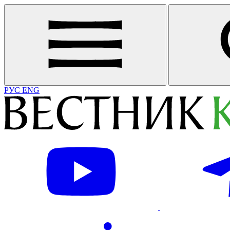
РУС
ENG