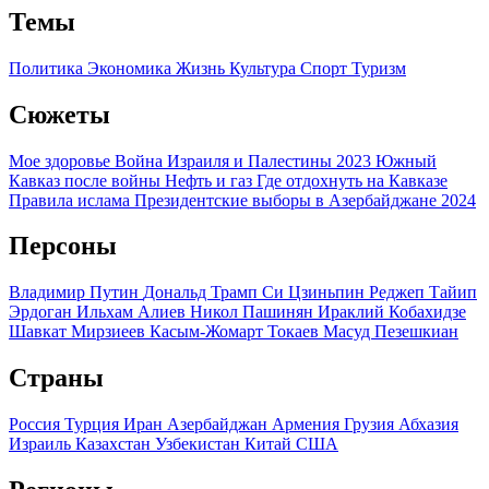
Темы
Политика
Экономика
Жизнь
Культура
Спорт
Туризм
Сюжеты
Мое здоровье
Война Израиля и Палестины 2023
Южный
Кавказ после войны
Нефть и газ
Где отдохнуть на Кавказе
Правила ислама
Президентские выборы в Азербайджане 2024
Персоны
Владимир Путин
Дональд Трамп
Си Цзиньпин
Реджеп Тайип
Эрдоган
Ильхам Алиев
Никол Пашинян
Ираклий Кобахидзе
Шавкат Мирзиеев
Касым-Жомарт Токаев
Масуд Пезешкиан
Страны
Россия
Турция
Иран
Азербайджан
Армения
Грузия
Абхазия
Израиль
Казахстан
Узбекистан
Китай
США