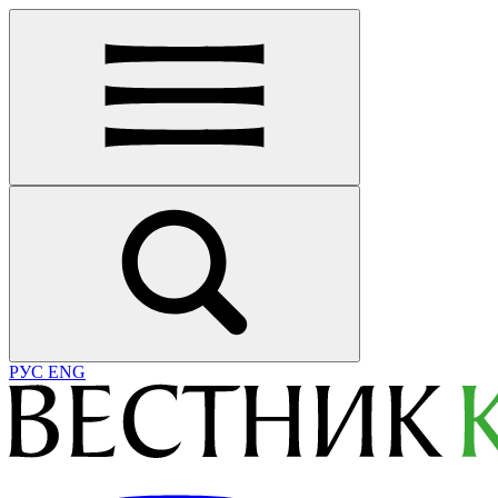
РУС
ENG