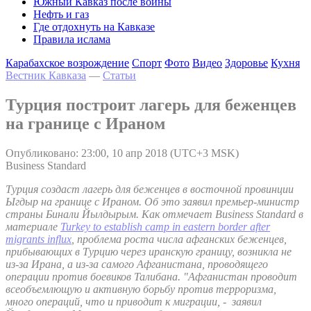
Южный Кавказ после войны
Нефть и газ
Где отдохнуть на Кавказе
Правила ислама
Карабахское возрождение
Спорт
Фото
Видео
Здоровье
Кухня
Вестник Кавказа
—
Статьи
Турция построит лагерь для беженцев
на границе с Ираном
Опубликовано: 23:00, 10 апр 2018 (UTC+3 MSK)
Business Standard
Турция создаст лагерь для беженцев в восточной провинции
Ыгдыр на границе с Ираном. Об это заявил премьер-министр
страны Бинали Йылдырым. Как отмечает Business Standard в
материале
Turkey to establish camp in eastern border after
migrants influx
, проблема роста числа афганских беженцев,
прибывающих в Турцию через иранскую границу, возникла не
из-за Ирана, а из-за самого Афганистана, проводящего
операции против боевиков Талибана. "Афганистан проводит
всеобъемлющую и активную борьбу против терроризма,
много операций, что и приводит к миграции, - заявил