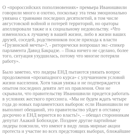
О «пророссийских поползновениях» премьера Иванишвили
говорили много и охотно, поскольку эта тема эмоционально
увязана с травмами последних десятилетий, в том числе
августовской войной и потерей территорий, но ораторы
апеллировали также и к социальному недовольству. «Что
изменилось к лучшему в вашей жизни, либо в жизни ваших
друзей, соседей, родственников после прихода к власти
«Грузинской мечты»?, - риторически вопрошал экс–спикер
парламента Давид Бакрадзе. – Пока ничего не сделано, более
того, ситуация ухудшилась, потому что многие потеряли
работу».
Было заметно, что лидеры ЕНД пытаются увязать вопрос
продолжения «прозападного курса» с улучшением условий
жизни населения. Хотя такая увязка и не подтверждается
опытом последних девяти лет их правления. Они не
скрывали, что правительству Иванишвили придется работать
в условиях жесткого прессинга. «Мы не будем ждать четыре
года до новых парламентских выборов: если Иванишвили не
выполнит обещаний, это правительство уйдет в отставку
досрочно и ЕНД вернется во власть!», – обещал сторонникам
депутат Акакий Бобохидзе. Позднее другие партийные
лидеры пояснили, что имеют в виду лишь мирные акции
протеста и участие во всех предстоящих выборах, ближайшие