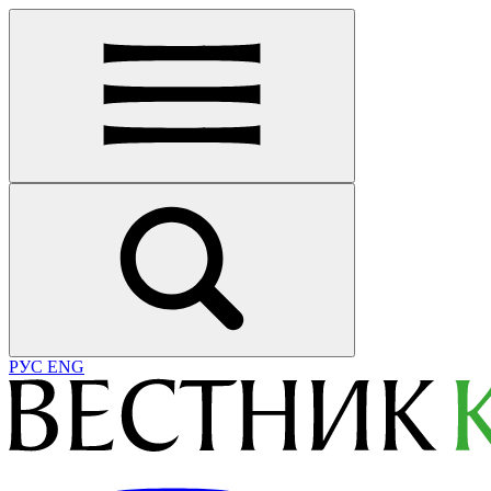
РУС
ENG