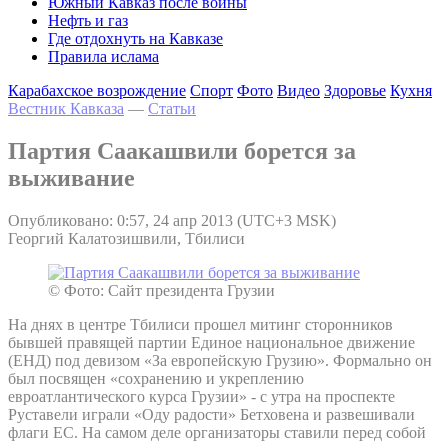
Южный Кавказ после войны
Нефть и газ
Где отдохнуть на Кавказе
Правила ислама
Карабахское возрождение
Спорт
Фото
Видео
Здоровье
Кухня
Вестник Кавказа
—
Статьи
Партия Саакашвили борется за
выживание
Опубликовано: 0:57, 24 апр 2013 (UTC+3 MSK)
Георгий Калатозишвили, Тбилиси
© Фото: Сайт президента Грузии
На днях в центре Тбилиси прошел митинг сторонников
бывшей правящей партии Единое национальное движение
(ЕНД) под девизом «За европейскую Грузию». Формально он
был посвящен «сохранению и укреплению
евроатлантического курса Грузии» - с утра на проспекте
Руставели играли «Оду радости» Бетховена и развешивали
флаги ЕС. На самом деле организаторы ставили перед собой