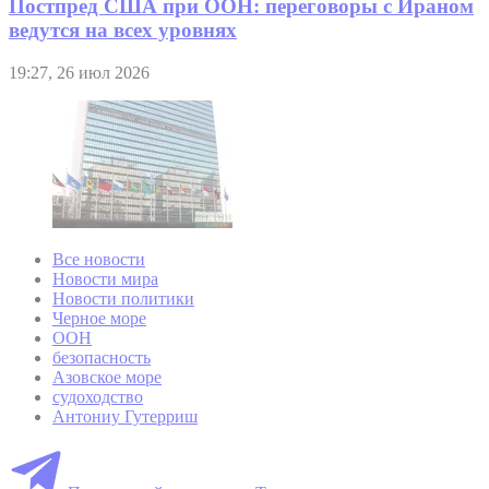
Постпред США при ООН: переговоры с Ираном
ведутся на всех уровнях
19:27, 26 июл 2026
Все новости
Новости мира
Новости политики
Черное море
ООН
безопасность
Азовское море
судоходство
Антониу Гутерриш