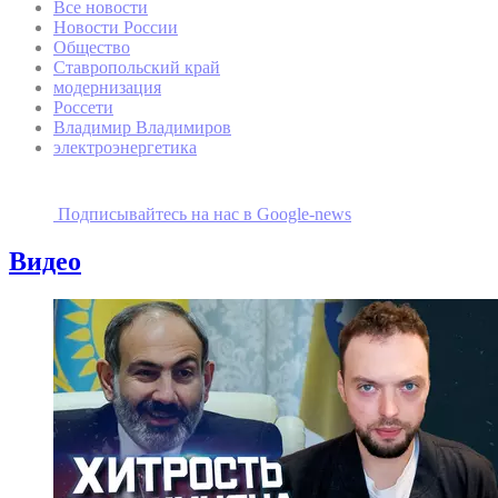
Все новости
Новости России
Общество
Ставропольский край
модернизация
Россети
Владимир Владимиров
электроэнергетика
Подписывайтесь на наc в Google-news
Видео