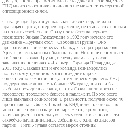
другую, вполне прагматичную цель - доказать властям, что у
ЕНД много сторонников и оно вполне может стать серьезной
оппозиционной силой.
Ситуация для Грузии уникальная - до сих пор, ни одна
правящая партия, потерпев поражение, не сумела сохраниться
на политической сцене. Сразу после бегства первого
президента Звиада Гамсахурдиа в 1992 году исчезло его
движение «Круглый стол – Свободная Грузия». Оно
превратилось в историческую байку, как и рыцари короля
Артура, в честь которых было названо. Никто не вспоминает
и о Союзе граждан Грузии, исчезнувшем сразу после
завершения политической карьеры Эдуарда Шеварднадзе в
2003 году. Саакашвили и его команда вознамерились
поломать эту традицию, хотя последние опросы
общественного мнения не сулят им ничего хорошего. ЕНД
поддерживают лишь чуть больше 5% граждан и если бы
выборы проходили сегодня, партия Саакашвили могла не
преодолеть проходного барьера в парламент. Но это всего
лишь выкладки социологов. В реальности, получив около 40
процентов на выборах 1 октября, ЕНД получило довольно
многочисленную фракцию в парламенте, кроме того,
контролирует значительную часть местных органов власти
сакребуло (муниципальные собрания), а один из лидеров
партии – Гиги Угулава остается мэром столицы.