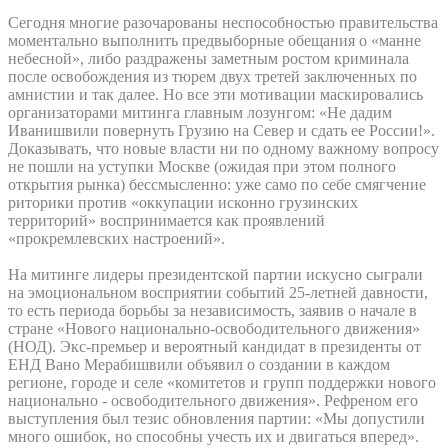
Сегодня многие разочарованы неспособностью правительства
моментально выполнить предвыборные обещания о «манне
небесной», либо раздражены заметным ростом криминала
после освобождения из тюрем двух третей заключенных по
амнистии и так далее. Но все эти мотивации маскировались
организаторами митинга главным лозунгом: «Не дадим
Иванишвили повернуть Грузию на Север и сдать ее России!».
Доказывать, что новые власти ни по одному важному вопросу
не пошли на уступки Москве (ожидая при этом полного
открытия рынка) бессмысленно: уже само по себе смягчение
риторики против «оккупации исконно грузинских
территорий» воспринимается как проявлений
«прокремлевских настроений».
На митинге лидеры президентской партии искусно сыграли
на эмоциональном восприятии событий 25-летней давности,
то есть периода борьбы за независимость, заявив о начале в
стране «Нового национально-освободительного движения»
(НОД). Экс-премьер и вероятный кандидат в президенты от
ЕНД Вано Мерабишвили объявил о создании в каждом
регионе, городе и селе «комитетов и групп поддержки нового
национально - освободительного движения». Рефреном его
выступления был тезис обновления партии: «Мы допустили
много ошибок, но способны учесть их и двигаться вперед».