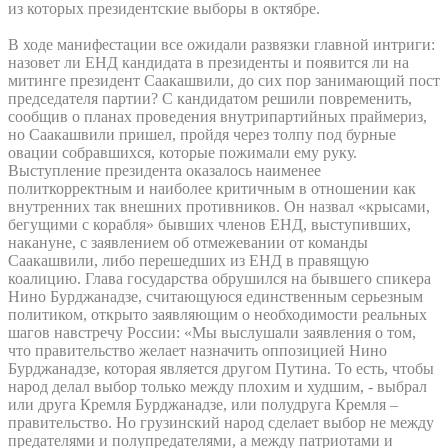
из которых президентские выборы в октябре.
В ходе манифестации все ожидали развязки главной интриги:
назовет ли ЕНД кандидата в президенты и появится ли на
митинге президент Саакашвили, до сих пор занимающий пост
председателя партии? С кандидатом решили повременить,
сообщив о планах проведения внутрипартийных праймериз,
но Саакашвили пришел, пройдя через толпу под бурные
овации собравшихся, которые пожимали ему руку.
Выступление президента оказалось наименее
политкорректным и наиболее критичным в отношении как
внутренних так внешних противников. Он назвал «крысами,
бегущими с корабля» бывших членов ЕНД, выступивших,
накануне, с заявлением об отмежевании от команды
Саакашвили, либо перешедших из ЕНД в правящую
коалицию. Глава государства обрушился на бывшего спикера
Нино Бурджанадзе, считающуюся единственным серьезным
политиком, открыто заявляющим о необходимости реальных
шагов навстречу России: «Мы выслушали заявления о том,
что правительство желает назначить оппозицией Нино
Бурджанадзе, которая является другом Путина. То есть, чтобы
народ делал выбор только между плохим и худшим, - выбрал
или друга Кремля Бурджанадзе, или полудруга Кремля –
правительство. Но грузинский народ сделает выбор не между
предателями и полупредателями, а между патриотами и