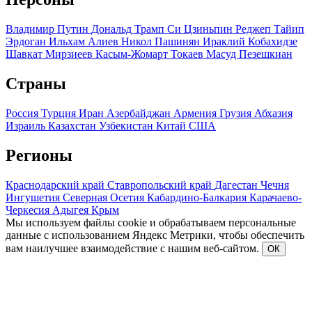
Владимир Путин
Дональд Трамп
Си Цзиньпин
Реджеп Тайип
Эрдоган
Ильхам Алиев
Никол Пашинян
Ираклий Кобахидзе
Шавкат Мирзиеев
Касым-Жомарт Токаев
Масуд Пезешкиан
Страны
Россия
Турция
Иран
Азербайджан
Армения
Грузия
Абхазия
Израиль
Казахстан
Узбекистан
Китай
США
Регионы
Краснодарский край
Ставропольский край
Дагестан
Чечня
Ингушетия
Северная Осетия
Кабардино-Балкария
Карачаево-
Черкесия
Адыгея
Крым
Мы используем файлы cookie и обрабатываем персональные
данные с использованием Яндекс Метрики, чтобы обеспечить
вам наилучшее взаимодействие с нашим веб-сайтом.
ОК