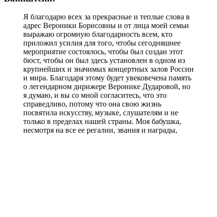
Я благодарю всех за прекрасные и теплые слова в
адрес Вероники Борисовны и от лица моей семьи
выражаю огромную благодарность всем, кто
приложил усилия для того, чтобы сегодняшнее
мероприятие состоялось, чтобы был создан этот
бюст, чтобы он был здесь установлен в одном из
крупнейших и значимых концертных залов России
и мира. Благодаря этому будет увековечена память
о легендарном дирижере Веронике Дударовой, но
я думаю, и вы со мной согласитесь, что это
справедливо, потому что она свою жизнь
посвятила искусству, музыке, слушателям и не
только в пределах нашей страны. Моя бабушка,
несмотря на все ее регалии, звания и награды,
была максимально скромным человеком по жизни.
Думаю, что она была бы очень приятно удивлена и
обрадована, когда узнала бы, что теперь адрес ее
новой прописки - ее горячо любимая Московская
государственная консерватория.
Читайте нас в