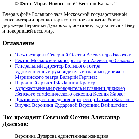
© Фото: Мария Новоселова/ “Вестник Кавказа“
Вчера в фойе Большого зала Московской государственной
консерватории прошло торжественное открытие бюста
дирижера Вероники Дударовой, осетинке, родившейся в Баку
и покорившей весь мир.
Оглавление
Экс-президент Северной Осетии Александр Дзасохов:
Ректор Московской консерватории Александр Соколов:
Генеральный директор Большого театра,
художественный руководитель и главный дирижер
Мариинского театра Валерий Гергиев:
Народный артист РФ Даниил Крамер:
Художественный руководитель и главный дирижер
Женского симфонического оркестра Ксения Жарко:
Доктор искусствоведения, профессор Татьяна Батагова:
Внучка Вероники Дударовой Вероника Вайнштейн:
Экс-президент Северной Осетии Александр
Дзасохов:
Вероника Дударова единственная женщина,