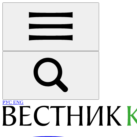
РУС
ENG