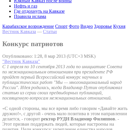
Южный Кавказ после войны
Нефть и газ
Где отдохнуть на Кавказе
Правила ислама
Карабахское возрождение
Спорт
Фото
Видео
Здоровье
Кухня
Вестник Кавказа
—
Статьи
Конкурс патриотов
Опубликовано: 1:28, 8 мар 2013 (UTC+3 MSK)
"Вестник Кавказа"
С 1 апреля по 10 сентября 2013 года по инициативе Совета
по межнациональным отношениям при президенте РФ
пройдет первый Всероссийский конкурс научных и
публицистических работ "Мы — многонациональный народ
России". Идея родилась, когда Владимир Путин опубликовал
статью из серии своих предвыборных публикаций,
посвященную вопросам межнациональных отношений.
«С одной стороны, мы все время либо говорим «Давайте жить
дружно!», с другой - очень мало позитива в этом направлении
делается, - говорит
ректор РУДН Владимир Филиппов
. -
Этот призван поддержать людей, которые настроены на
позитив. Цели конкурса: укрепление единства народов