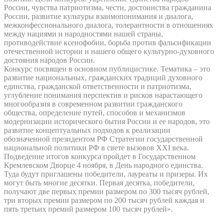
России, чувства патриотизма, чести, достоинства гражданина
России, развитие культуры взаимопонимания и диалога,
межконфессионального диалога, толерантности в отношениях
между нациями и народностями нашей страны,
противодействие ксенофобии, борьба против фальсификации
отечественной истории и нашего общего культурно-духовного
достояния народов России.
Конкурс посвящен в основном публицистике. Тематика – это
развитие национальных, гражданских традиций духовного
единства, гражданской ответственности и патриотизма,
углубление понимания перспектив и рисков нарастающего
многообразия в современном развитии гражданского
общества, определение путей, способов и механизмов
модернизации исторического бытия России и ее народов, это
развитие концептуальных подходов к реализации
обозначенной президентом РФ Стратегии государственной
национальной политики РФ в свете вызовов XXI века.
Подведение итогов конкурса пройдет в Государственном
Кремлевском Дворце 4 ноября, в День народного единства.
Туда будут приглашены победители, лауреаты и призеры. Их
могут быть многие десятки. Первая десятка, победители,
получают две первых премии размером по 300 тысяч рублей,
три вторых премии размером по 200 тысяч рублей каждая и
пять третьих премий размером 100 тысяч рублей».