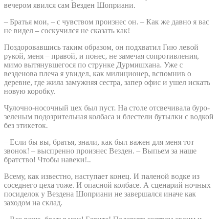
вечером явился сам Везден Шоприани.
– Братья мои, – с чувством произнес он. – Как же давно я вас
не видел – соскучился не сказать как!
Поздоровавшись таким образом, он подхватил Гию левой
рукой, меня – правой, и понес, не замечая сопротивления,
мимо вытянувшегося по струнке Дурмишхана. Уже с
везденова плеча я увидел, как милиционер, вспомнив о
деревне, где жила замужняя сестра, запер офис и ушел искать
новую коробку.
Чулочно-носочный цех был пуст. На столе отсвечивала буро-
зеленым подозрительная колбаса и блестели бутылки с водкой
без этикеток.
– Если бы вы, братья, знали, как был важен для меня тот
звонок! – выспренно произнес Везден. – Выпьем за наше
братство! Чтобы навеки!..
Всему, как известно, наступает конец. И паленой водке из
соседнего цеха тоже. И опасной колбасе. А сценарий ночных
посиделок у Вездена Шоприани не завершался иначе как
заходом на склад.