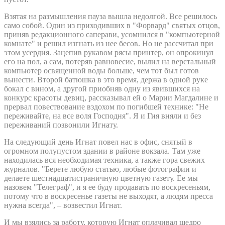
Взятая на размышления пауза вышла недолгой. Все решилось
само собой. Один из приходивших в "Форвард" святых отцов,
приняв редакционного саперави, усомнился в "компьютерной
комнате" и решил изгнать из нее бесов. Но не рассчитал при
этом усердия. Зацепив рукавом рясы принтер, он опрокинул
его на пол, а сам, потеряв равновесие, вылил на верстальный
компьютер освященной воды больше, чем тот был готов
вынести. Второй батюшка в это время, держа в одной руке
бокал с вином, а другой приобняв одну из явившихся на
конкурс красоты девиц, рассказывал ей о Марии Магдалине и
прервал повествование вздохом по погибшей технике: "Не
переживайте, на все воля Господня". Я и Гия вняли и без
переживаний позвонили Игнату.
На следующий день Игнат повел нас в офис, снятый в
огромном полупустом здании в районе вокзала. Там уже
находилась вся необходимая техника, а также гора свежих
журналов. "Берете любую статью, любые фотографии и
делаете шестнадцатистраничную цветную газету. Ее мы
назовем "Телеграф", и я ее буду продавать по воскресеньям,
потому что в воскресенье газеты не выходят, а людям пресса
нужна всегда", – возвестил Игнат.
И мы взялись за работу, которую Игнат оплачивал щедро