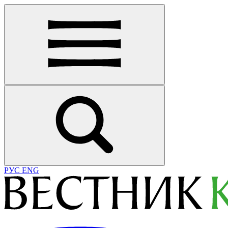
РУС
ENG