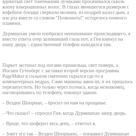
ядовитый свет тоненькими лучиками просачивался сквозь
копну взъерошенных волос. В глазах явившегося размером с
кофейное блюдце сверкали молнии, из ноздрей валил дым, а
изо рта вместе со словом "Позвонить!" исторглось немного
пламени.
Дурмишхан умело изобразил непонимание происходящего, я
вместо ответа отер заливавший глаза пот, а Гия кивнул на
нашу дверь – единственный телефон находился там.
Паркет застонал под ногами пришельца, свет померк, а
Иоганн Гутенберг с заставки второй версии программы
PageMaker в сильном смятении скрылся где-то в
компьютерных недрах. Сами машины зависли, и их пришлось
перезапустить. Но только через полчаса, когда незнакомец,
наговорившись по телефону, покинул здание.
– Везден Шоприан, – бросил он нам на прощанье.
– Что сказал? – спросил Гия, когда Дурмишхан запер дверь.
– Вроде, что шоферил весь день, – ответил я.
– Зовут его так – Везден Шоприани, – поправил Дурмишхан