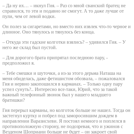
– Да ну их… – икнул Гия. – Раз со мной сванский братец не
справился, то эти и подавно не смогут. А то даже лучше от
пули, чем от левой водки.
Он полез за сигаретами, но вместо них извлек что-то черное и
длинное. Оно тянулось и тянулось без конца.
– Откуда эти гадские колготки взялись? – удивился Гия. – У
него же склад был пустой.
– Для дорогого брата припрятал последнюю пару, -
предположил я.
– Тебе смешки и шуточки, а из-за этого дерьма Наташа на
меня обиделась, даже фетишистом обозвала, – пожаловался
Гия и нервно закопошился в карманах. – Только одну пару
успел сунуть?.. Интересно все-таки, Юрий, что за такой
важный телефонный звонок был у нашего младшего
братишки?
Гия перерыл карманы, но колготок больше не нашел. Тогда он
застегнул куртку и побрел под заморосившим дождем в
направлении Варазисхеви. Я постоял немного и поплелся в
противоположную сторону, не подозревая, что и ужинов с
Везденом Шоприани больше не будет – он закроет свой