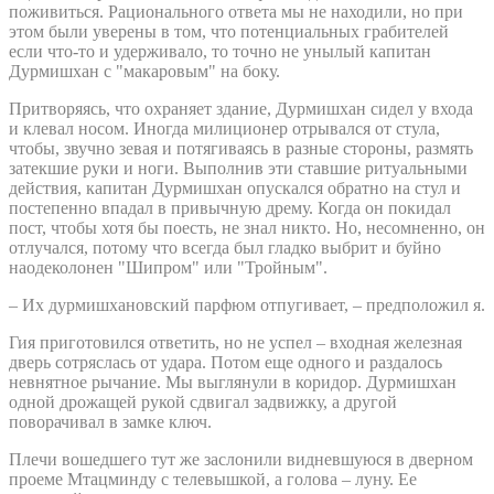
поживиться. Рационального ответа мы не находили, но при
этом были уверены в том, что потенциальных грабителей
если что-то и удерживало, то точно не унылый капитан
Дурмишхан с "макаровым" на боку.
Притворяясь, что охраняет здание, Дурмишхан сидел у входа
и клевал носом. Иногда милиционер отрывался от стула,
чтобы, звучно зевая и потягиваясь в разные стороны, размять
затекшие руки и ноги. Выполнив эти ставшие ритуальными
действия, капитан Дурмишхан опускался обратно на стул и
постепенно впадал в привычную дрему. Когда он покидал
пост, чтобы хотя бы поесть, не знал никто. Но, несомненно, он
отлучался, потому что всегда был гладко выбрит и буйно
наодеколонен "Шипром" или "Тройным".
– Их дурмишхановский парфюм отпугивает, – предположил я.
Гия приготовился ответить, но не успел – входная железная
дверь сотряслась от удара. Потом еще одного и раздалось
невнятное рычание. Мы выглянули в коридор. Дурмишхан
одной дрожащей рукой сдвигал задвижку, а другой
поворачивал в замке ключ.
Плечи вошедшего тут же заслонили видневшуюся в дверном
проеме Мтацминду с телевышкой, а голова – луну. Ее