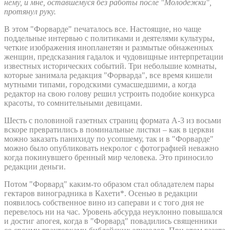
нему, и мне, оставшемуся без работы после "Молодежки",
протянул руку.
В этом "Форварде" печаталось все. Настоящие, но чаще
поддельные интервью с политиками и деятелями культуры,
четкие изображения инопланетян и размытые обнаженных
женщин, предсказания гадалок и чудовищные интерпретации
известных исторических событий. Три небольшие комнаты,
которые занимала редакция "Форварда", все время кишели
мутными типами, городскими сумасшедшими, а когда
редактор на свою голову решил устроить подобие конкурса
красоты, то сомнительными девицами.
Шесть с половиной газетных страниц формата А-3 из восьми
вскоре превратились в поминальные листки – как в церкви
можно заказать панихиду по усопшему, так и в "Форварде"
можно было опубликовать некролог с фотографией неважно
когда покинувшего бренный мир человека. Это приносило
редакции деньги.
Потом "Форвард" каким-то образом стал обладателем пары
гектаров виноградника в Кахети*. Осенью в редакции
появилось собственное вино из саперави и с того дня не
перевелось ни на час. Уровень абсурда неуклонно повышался
и достиг апогея, когда в "Форвард" повадились священники