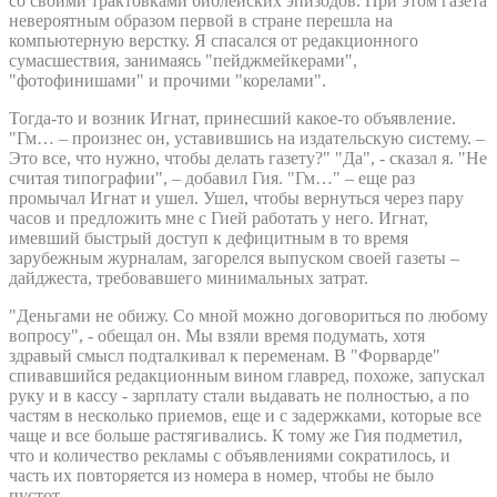
со своими трактовками библейских эпизодов. При этом газета
невероятным образом первой в стране перешла на
компьютерную верстку. Я спасался от редакционного
сумасшествия, занимаясь "пейджмейкерами",
"фотофинишами" и прочими "корелами".
Тогда-то и возник Игнат, принесший какое-то объявление.
"Гм… – произнес он, уставившись на издательскую систему. –
Это все, что нужно, чтобы делать газету?" "Да", - сказал я. "Не
считая типографии", – добавил Гия. "Гм…" – еще раз
промычал Игнат и ушел. Ушел, чтобы вернуться через пару
часов и предложить мне с Гией работать у него. Игнат,
имевший быстрый доступ к дефицитным в то время
зарубежным журналам, загорелся выпуском своей газеты –
дайджеста, требовавшего минимальных затрат.
"Деньгами не обижу. Со мной можно договориться по любому
вопросу", - обещал он. Мы взяли время подумать, хотя
здравый смысл подталкивал к переменам. В "Форварде"
спивавшийся редакционным вином главред, похоже, запускал
руку и в кассу - зарплату стали выдавать не полностью, а по
частям в несколько приемов, еще и с задержками, которые все
чаще и все больше растягивались. К тому же Гия подметил,
что и количество рекламы с объявлениями сократилось, и
часть их повторяется из номера в номер, чтобы не было
пустот.