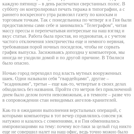
каждую пятницу – в день распечатки сверстанных полос. В
субботу он контролировал печать тиража в типографии, а с
раннего воскресного утра развозил газету по киоскам и
торговым точкам. Так с понедельника по четверг я и Гия были
предоставлены сами себе и занимались "Телеграфом", читая
массу прессы и перепечатывая интересные на наш взгляд и
вкус статьи. Работа была простая, но нудноватая, а с учетом
частого отключения электричества еще и немного нервная,
требовавшая порой ночных посиделок, чтобы не сорвать
график выпуска. Засиживаясь допоздна у компьютеров, мы
иногда не уходили домой и по другой причине. В Тбилиси
было опасно.
Ночью город переходил под власть мутных вооруженных
шаек. Одни называли себя "гвардейцами", другие –
"всадниками", третьи – еще как-то, четвертые в своих делах
обходились без названия. Пройти сто метров без приключений
днем было делом почти невозможным, а в темноте – разве что
в сопровождении стаи невидимых ангелов-хранителей.
Как-то в ожидании выполнения верстальных операций, с
которыми компьютеры в тот вечер справлялись совсем уж
натужно и казалось с сомнениями, я и Гия обменивались
импровизациями на тему: почему все-таки за целый год никто
еще не совершил налет на наш офис, ведь точно можно было