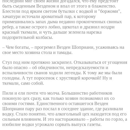
последний миг своей жизни догадался, что ему предстоит
быть съеденным Везденом и впал от этого в блаженство.
Блестели под ярким светом бутылки с водкой и "боржоми",
хачапури источали ароматный пар, к которому
примешивались запах дыма недавно прокопченных свиных
ребер, а также острого лобио, щекотал и дразнил ноздри
красный ткемали, и чуть дальше зеленела нарезка
подозрительной колбасы.
– Чем богаты, – прогремел Везден Шоприани, усаживаясь на
свое место хозяина стола и тамады.
Стул под ним протяжно заскрипел. Отказываться от угощения
было опасно – об обидчивости, непредсказуемости и
вспыльчивости сванов ходили легенды. К тому же мы были
голодны. А тут поросенок с хрустящей корочкой! Ну и
ткемали, само собой.
Пили и ели почти что молча. Большинство работников
покинуло цех сразу, как только хозяин познакомил их со
своими гостями. Единственного оставшегося Везден
Шоприани пару раз послал в соседнее здание, где разливали
водку. Стало понятно, что алкогольный цех находится под его
сильным влиянием. И это настораживало – работы по горло, а
изобилие водки угрожало сорвать выпуск газеты.