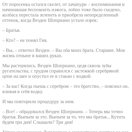
От поросенка остался скелет, от хачапури – воспоминания и
начинавшая беспокоить изжога, лобио тоже было съедено,
колбаса перестала зеленеть и приобрела неопределенный
оттенок, когда Везден Шоприани устало изрек:
– Братья.
– Кто? – не понял Гия.
– Вы, – ответил Везден. – Вы оба моих брата. Старшие. Моя
жизнь отныне в ваших руках.
Мы растерялись. Везден Шоприани, цедя сквозь зубы
ругательства, с трудом справился с застежкой серебряной
цепи на шее и опустил ее в стакан с водкой.
– За вас! Когда пьешь с серебром – это братство, – пояснил он,
вливая в себя водку.
И мы повторили процедуру за ним.
– Все! – обрадовался Везден Шоприани. – Теперь мы точно
братья. Выпьем за это. Выпьем за то, что мы братья... Кутить
будем три дня! Слышали? Три дня!