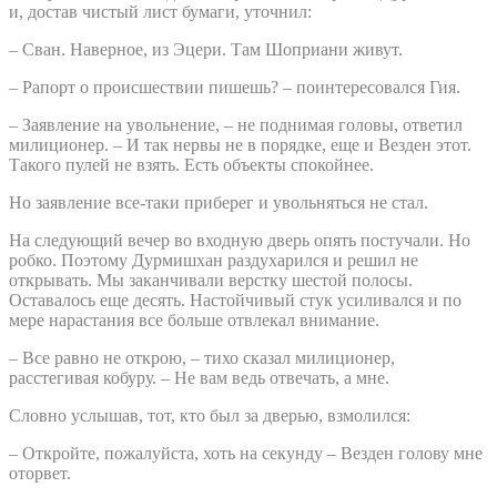
и, достав чистый лист бумаги, уточнил:
– Сван. Наверное, из Эцери. Там Шоприани живут.
– Рапорт о происшествии пишешь? – поинтересовался Гия.
– Заявление на увольнение, – не поднимая головы, ответил
милиционер. – И так нервы не в порядке, еще и Везден этот.
Такого пулей не взять. Есть объекты спокойнее.
Но заявление все-таки приберег и увольняться не стал.
На следующий вечер во входную дверь опять постучали. Но
робко. Поэтому Дурмишхан раздухарился и решил не
открывать. Мы заканчивали верстку шестой полосы.
Оставалось еще десять. Настойчивый стук усиливался и по
мере нарастания все больше отвлекал внимание.
– Все равно не открою, – тихо сказал милиционер,
расстегивая кобуру. – Не вам ведь отвечать, а мне.
Словно услышав, тот, кто был за дверью, взмолился:
– Откройте, пожалуйста, хоть на секунду – Везден голову мне
оторвет.