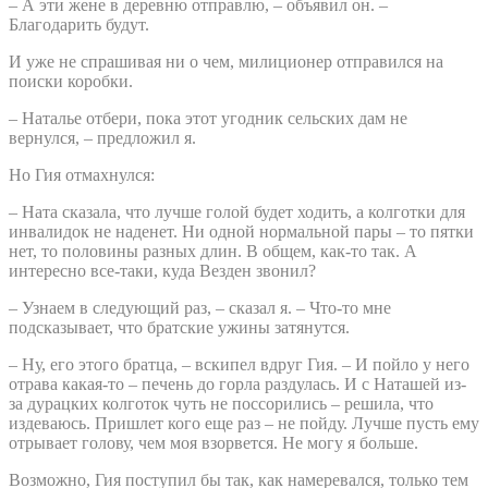
– А эти жене в деревню отправлю, – объявил он. –
Благодарить будут.
И уже не спрашивая ни о чем, милиционер отправился на
поиски коробки.
– Наталье отбери, пока этот угодник сельских дам не
вернулся, – предложил я.
Но Гия отмахнулся:
– Ната сказала, что лучше голой будет ходить, а колготки для
инвалидок не наденет. Ни одной нормальной пары – то пятки
нет, то половины разных длин. В общем, как-то так. А
интересно все-таки, куда Везден звонил?
– Узнаем в следующий раз, – сказал я. – Что-то мне
подсказывает, что братские ужины затянутся.
– Ну, его этого братца, – вскипел вдруг Гия. – И пойло у него
отрава какая-то – печень до горла раздулась. И с Наташей из-
за дурацких колготок чуть не поссорились – решила, что
издеваюсь. Пришлет кого еще раз – не пойду. Лучше пусть ему
отрывает голову, чем моя взорвется. Не могу я больше.
Возможно, Гия поступил бы так, как намеревался, только тем