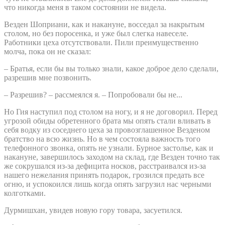
что никогда меня в таком состоянии не видела.
Везден Шоприани, как и накануне, восседал за накрытым
столом, но без поросенка, и уже был слегка навеселе.
Работники цеха отсутствовали. Пили преимущественно
молча, пока он не сказал:
– Братья, если бы вы только знали, какое доброе дело сделали,
разрешив мне позвонить.
– Разрешив? – рассмеялся я. – Попробовали бы не...
Но Гия наступил под столом на ногу, и я не договорил. Перед
угрозой обиды обретенного брата мы опять стали вливать в
себя водку из соседнего цеха за провозглашенное Везденом
братство на всю жизнь. Но в чем состояла важность того
телефонного звонка, опять не узнали. Бурное застолье, как и
накануне, завершилось заходом на склад, где Везден точно так
же сокрушался из-за дефицита носков, расстраивался из-за
нашего нежелания принять подарок, грозился предать все
огню, и успокоился лишь когда опять загрузил нас черными
колготками.
Дурмишхан, увидев новую гору товара, засуетился.