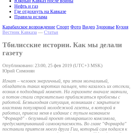
Южный Кавказ после войны
Нефть и газ
Где отдохнуть на Кавказе
Правила ислама
Карабахское возрождение
Спорт
Фото
Видео
Здоровье
Кухня
Вестник Кавказа
—
Статьи
Тбилисские истории. Как мы делали
газету
Опубликовано: 23:00, 25 фев 2019 (UTC+3 MSK)
Юрий Симонян
Игнат – человек энергичный, при этом молчаливый,
обладатель таких коротких пальцев, что казалось их отсекли,
возник в подходящий момент. На горизонте вначале маячили,
а потом стали стремительно приближаться проблемы с
работой. Безвыходная ситуация, возникшая с закрытием
властями популярной молодежной газеты, в которой я
работал, привела меня в издание с тупым названием
"Форвард" - безумный проект отмиравшего комсомола,
предусматривавший самоокупаемость. Во главе "Форварда"
поставили приятеля моего друга Гии, который сам подался к