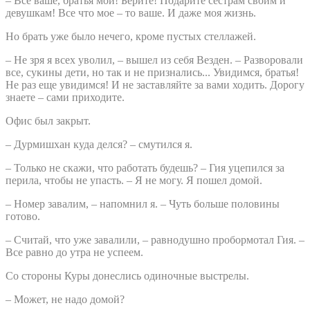
– Все ваше, братья мои! Берите! Подарите сестрам своим и
девушкам! Все что мое – то ваше. И даже моя жизнь.
Но брать уже было нечего, кроме пустых стеллажей.
– Не зря я всех уволил, – вышел из себя Везден. – Разворовали
все, сукины дети, но так и не признались... Увидимся, братья!
Не раз еще увидимся! И не заставляйте за вами ходить. Дорогу
знаете – сами приходите.
Офис был закрыт.
– Дурмишхан куда делся? – смутился я.
– Только не скажи, что работать будешь? – Гия уцепился за
перила, чтобы не упасть. – Я не могу. Я пошел домой.
– Номер завалим, – напомнил я. – Чуть больше половины
готово.
– Считай, что уже завалили, – равнодушно пробормотал Гия. –
Все равно до утра не успеем.
Со стороны Куры донеслись одиночные выстрелы.
– Может, не надо домой?