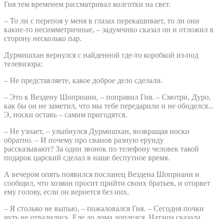
Гия тем временем рассматривал колготки на свет.
– То ли с перепоя у меня в глазах перекашивает, то ли они
какие-то несимметричные, – задумчиво сказал он и отложил в
сторону несколько пар.
Дурмишхан вернулся с найденной где-то коробкой из-под
телевизора:
– Не представляете, какое доброе дело сделали.
– Это к Вездену Шоприани, – поправил Гия. – Смотри, Дуро,
как бы он не заметил, что мы тебе передарили и не обиделся...
Э, носки оставь – самим пригодятся.
– Не узнает, – улыбнулся Дурмишхан, возвращая носки
обратно. – И почему про сванов разную ерунду
рассказывают? За один звонок по телефону человек такой
подарок царский сделал в наше беспутное время.
А вечером опять появился посланец Вездена Шоприани и
сообщил, что хозяин просит прийти своих братьев, и оторвет
ему голову, если он вернется без них.
– Я столько не выпью, – пожаловался Гия. – Сегодня почки
чуть не отвалились. Еле до дома доплелся. Наташа сказала,