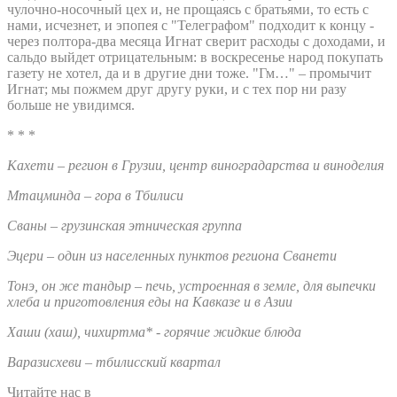
чулочно-носочный цех и, не прощаясь с братьями, то есть с
нами, исчезнет, и эпопея с "Телеграфом" подходит к концу -
через полтора-два месяца Игнат сверит расходы с доходами, и
сальдо выйдет отрицательным: в воскресенье народ покупать
газету не хотел, да и в другие дни тоже. "Гм…" – промычит
Игнат; мы пожмем друг другу руки, и с тех пор ни разу
больше не увидимся.
* * *
Кахети – регион в Грузии, центр виноградарства и виноделия
Мтацминда – гора в Тбилиси
Сваны – грузинская этническая группа
Эцери – один из населенных пунктов региона Сванети
Тонэ, он же тандыр – печь, устроенная в земле, для выпечки
хлеба и приготовления еды на Кавказе и в Азии
Хаши (хаш), чихиртма* - горячие жидкие блюда
Варазисхеви – тбилисский квартал
Читайте нас в