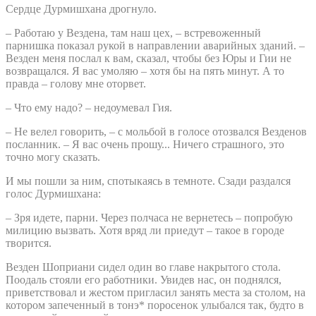
Сердце Дурмишхана дрогнуло.
– Работаю у Вездена, там наш цех, – встревоженный
парнишка показал рукой в направлении аварийных зданий. –
Везден меня послал к вам, сказал, чтобы без Юры и Гии не
возвращался. Я вас умоляю – хотя бы на пять минут. А то
правда – голову мне оторвет.
– Что ему надо? – недоумевал Гия.
– Не велел говорить, – с мольбой в голосе отозвался Везденов
посланник. – Я вас очень прошу... Ничего страшного, это
точно могу сказать.
И мы пошли за ним, спотыкаясь в темноте. Сзади раздался
голос Дурмишхана:
– Зря идете, парни. Через полчаса не вернетесь – попробую
милицию вызвать. Хотя вряд ли приедут – такое в городе
творится.
Везден Шоприани сидел один во главе накрытого стола.
Поодаль стояли его работники. Увидев нас, он поднялся,
приветствовал и жестом пригласил занять места за столом, на
котором запеченный в тонэ* поросенок улыбался так, будто в