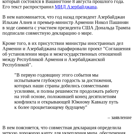
который состоялся в Вашингтоне 8 августа прошлого года.
Его текст распространил
МИД Азербайджана
.
В нем напоминается, что год назад президент Азербайджан
Ильхам Алиев и премьер-министр Армении Никол Пашинян
в ходе саммита с участием президента США Дональда Трампа
подписали совместную декларацию о мире.
Кроме того, в их присутствии министры иностранных дел
Армении и Азербайджана парафировали проект "Соглашения
об установлении мира и межгосударственных отношений
между Республикой Армения и Азербайджанской
Республикой".
"В первую годовщину этого события мы
испытываем глубокую гордость за достижения,
которых наши страны добились совместными
усилиями, и полны решимости продолжать работу
на этой основе, положившей конец десятилетиям
конфликта и открывающей Южному Кавказу путь
к более процветающему будущему"
– заявление
В нем поясняется, что совместная декларация определила
четкую дорожную карту для укрепления мира, обеспечения