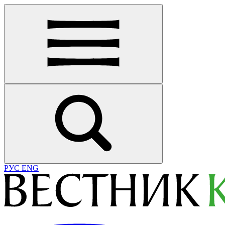
РУС
ENG