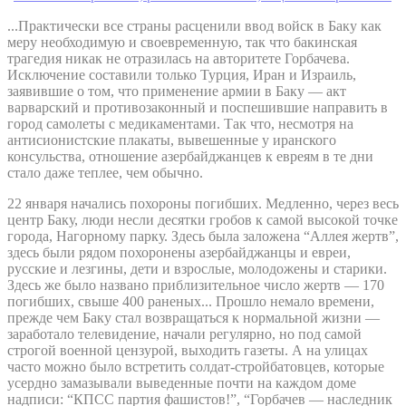
...Практически все страны расценили ввод войск в Баку как
меру необходимую и своевременную, так что бакинская
трагедия никак не отразилась на авторитете Горбачева.
Исключение составили только Турция, Иран и Израиль,
заявившие о том, что применение армии в Баку — акт
варварский и противозаконный и поспешившие направить в
город самолеты с медикаментами. Так что, несмотря на
антисионистские плакаты, вывешенные у иранского
консульства, отношение азербайджанцев к евреям в те дни
стало даже теплее, чем обычно.
22 января начались похороны погибших. Медленно, через весь
центр Баку, люди несли десятки гробов к самой высокой точке
города, Нагорному парку. Здесь была заложена “Аллея жертв”,
здесь были рядом похоронены азербайджанцы и евреи,
русские и лезгины, дети и взрослые, молодожены и старики.
Здесь же было названо приблизительное число жертв — 170
погибших, свыше 400 раненых... Прошло немало времени,
прежде чем Баку стал возвращаться к нормальной жизни —
заработало телевидение, начали регулярно, но под самой
строгой военной цензурой, выходить газеты. А на улицах
часто можно было встретить солдат-стройбатовцев, которые
усердно замазывали выведенные почти на каждом доме
надписи: “КПСС партия фашистов!”, “Горбачев — наследник