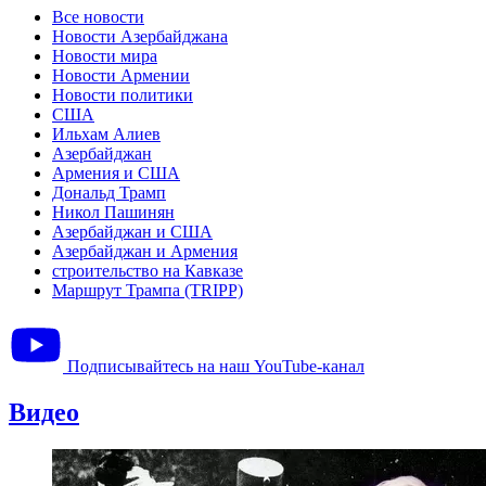
Все новости
Новости Азербайджана
Новости мира
Новости Армении
Новости политики
США
Ильхам Алиев
Азербайджан
Армения и США
Дональд Трамп
Никол Пашинян
Азербайджан и США
Азербайджан и Армения
строительство на Кавказе
Маршрут Трампа (TRIPP)
Подписывайтесь на наш YouTube-канал
Видео