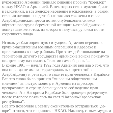
руководство Армении приняло решение пробить “коридор”
между НКАО и Арменией. В некоторых селах мужчин брали
в заложники, а все женское население насиловалось, в одном
селении женщины и дети были заживо сожжены в сарае.
Азербайджанская пресса потом опубликовала снимок
обугленного трупа беременной женщины-азербайджанки с
лопнувшим животом, из которого тянулись ручонки почти
созревшего плода...
Используя благоприятную ситуацию, Армения перешла к
крупномасштабным военным операциям в Карабахе и
прилетающих к нему районах. При этом действовавшие на
территории другого государства армянские войска почему-то
по-прежнему назывались “силами самообороны”...
В конце 1991 — начале 1992 года Армения заявила о том, что
она никогда не имела территориальных претензий к
Азербайджану и речь идет о защите прав человека в Карабахе.
Все это снова было принято “мировым общественным
мнением” за чистую монету, и Армения из агрессора
превратилась в страну, борющуюся за соблюдение прав
человека. А в Нагорном Карабахе был проведен референдум,
после которого появилась на свет “Нагорно-Карабахская
республика”.
Все это позволило Еревану окончательно отстраниться “де-
юре” от того, что творилось в НКАО. Наконец, самым мудрым