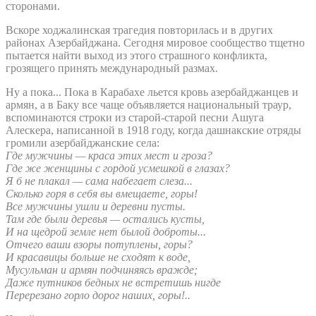
сторонами.
Вскоре ходжалинская трагедия повторилась и в других
районах Азербайджана. Сегодня мировое сообщество тщетно
пытается найти выход из этого страшного конфликта,
грозящего принять международный размах.
Ну а пока... Пока в Карабахе льется кровь азербайджанцев и
армян, а в Баку все чаще объявляется национальный траур,
вспоминаются строки из старой-старой песни Ашуга
Алескера, написанной в 1918 году, когда дашнакские отряды
громили азербайджанские села:
Где мужчины — краса этих мест и гроза?
Где же женщины с гордой усмешкой в глазах?
Я б не плакал — сама набегает слеза...
Сколько горя в себя вы вмещаете, горы!
Все мужчины ушли и деревни пусты.
Там где были деревья — остались кусты,
И на щедрой земле нет былой доброты...
Отчего ваши взоры потуплены, горы?
И красавицы больше не сходят к воде,
Мусульман и армян подчиняясь вражде;
Даже путников бедных не встретишь нигде
Перерезано горло дорог наших, горы!..