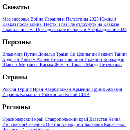
Сюжеты
Мое здоровье
Война Израиля и Палестины 2023
Южный
Кавказ после войны
Нефть и газ
Где отдохнуть на Кавказе
Правила ислама
Президентские выборы в Азербайджане 2024
Персоны
Владимир Путин
Дональд Трамп
Си Цзиньпин
Реджеп Тайип
Эрдоган
Ильхам Алиев
Никол Пашинян
Ираклий Кобахидзе
Шавкат Мирзиеев
Касым-Жомарт Токаев
Масуд Пезешкиан
Страны
Россия
Турция
Иран
Азербайджан
Армения
Грузия
Абхазия
Израиль
Казахстан
Узбекистан
Китай
США
Регионы
Краснодарский край
Ставропольский край
Дагестан
Чечня
Ингушетия
Северная Осетия
Кабардино-Балкария
Карачаево-
Черкесия
Адыгея
Крым