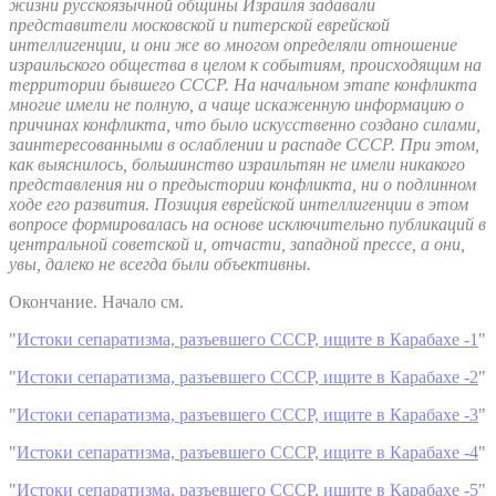
жизни русскоязычной общины Израиля задавали
представители московской и питерской еврейской
интеллигенции, и они же во многом определяли отношение
израильского общества в целом к событиям, происходящим на
территории бывшего СССР.
На начальном этапе конфликта
многие имели не полную, а чаще искаженную информацию о
причинах конфликта, что было искусственно создано силами,
заинтересованными в ослаблении и распаде СССР.
При этом,
как выяснилось, большинство израильтян не имели никакого
представления ни о предыстории конфликта, ни о подлинном
ходе его развития. Позиция еврейской интеллигенции в этом
вопросе формировалась на основе исключительно публикаций в
центральной советской и, отчасти, западной прессе, а они,
увы, далеко не всегда были объективны.
Окончание. Начало см.
"
Истоки сепаратизма, разъевшего СССР, ищите в Карабахе -1
"
"
Истоки сепаратизма, разъевшего СССР, ищите в Карабахе -2
"
"
Истоки сепаратизма, разъевшего СССР, ищите в Карабахе -3
"
"
Истоки сепаратизма, разъевшего СССР, ищите в Карабахе -4
"
"
Истоки сепаратизма, разъевшего СССР, ищите в Карабахе -5
"