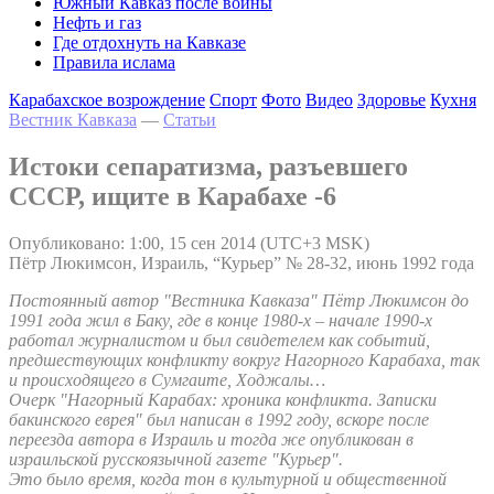
Южный Кавказ после войны
Нефть и газ
Где отдохнуть на Кавказе
Правила ислама
Карабахское возрождение
Спорт
Фото
Видео
Здоровье
Кухня
Вестник Кавказа
—
Статьи
Истоки сепаратизма, разъевшего
СССР, ищите в Карабахе -6
Опубликовано: 1:00, 15 сен 2014 (UTC+3 MSK)
Пётр Люкимсон, Израиль, “Курьер” № 28-32, июнь 1992 года
Постоянный автор "Вестника Кавказа" Пётр Люкимсон до
1991 года жил в Баку, где в конце 1980-х – начале 1990-х
работал журналистом и был свидетелем как событий,
предшествующих конфликту вокруг Нагорного Карабаха, так
и происходящего в Сумгаите, Ходжалы…
Очерк "Нагорный Карабах: хроника конфликта. Записки
бакинского еврея" был написан в 1992 году, вскоре после
переезда автора в Израиль и тогда же опубликован в
израильской русскоязычной газете "Курьер".
Это было время, когда тон в культурной и общественной