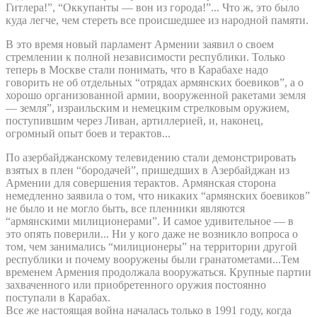
Гитлера!”, “Оккупанты — вон из города!”... Что ж, это было
куда легче, чем стереть все происшедшее из народной памяти.
В это время новый парламент Армении заявил о своем
стремлении к полной независимости республики. Только
теперь в Москве стали понимать, что в Карабахе надо
говорить не об отдельных “отрядах армянских боевиков”, а о
хорошо организованной армии, вооруженной ракетами земля
— земля”, израильским и немецким стрелковым оружием,
поступившим через Ливан, артиллерией, и, наконец,
огромный опыт боев и терактов...
По азербайджанскому телевидению стали демонстрировать
взятых в плен “бородачей”, пришедших в Азербайджан из
Армении для совершения терактов. Армянская сторона
немедленно заявила о том, что никаких “армянских боевиков”
не было и не могло быть, все пленники являются
“армянскими милиционерами”. И самое удивительное — в
это опять поверили... Ни у кого даже не возникло вопроса о
том, чем занимались “милиционеры” на территории другой
республики и почему вооружены были гранатометами...Тем
временем Армения продолжала вооружаться. Крупные партии
захваченного или приобретенного оружия постоянно
поступали в Карабах.
Все же настоящая война началась только в 1991 году, когда