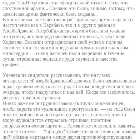
ходом Тер-Петросяна стал официальный отказ от создания
собственной армии... Сделано это было, видимо, потому, что
армянская армия фактически была создана...
В конце зимы “несуществующая” армянская армия перешла в
наступление как в Карабахе, так и в других районах
Азербайджана. Азербайджанская армия была вынуждена
отступить, оставив ряд населенных пунктов, в том числе
Ходжалы. Боевики отпраздновали свой успех в полном
соответствии со своими представлениями о христианском
милосердии — сотни жителей были вырезаны в течение
суток, отрезанные женские груди служили в качестве
трофеев...
Уцелевшие свидетели рассказывали, что на глазах
четырехлетней азербайджанской девочки были изнасилованы
и расстреляны ее мать и сестры, а потом победители встали в
очередь, чтобы надругаться и над ней. Когда все закончилось,
девочку тоже пристрелили.
Никто даже не потрудился закопать трупы ходжалинцев,
чтобы скрыть это чудовищное преступление, — их тела были
просто разбросаны по горам, и с высоты птичьего полета
взору журналистов открылась страшная, поистине
сюрреалистическая картина... Армяне же поспешили заявить,
что все эти тела — “продукт” (замечательное слово, не правда
ли?) обмена мертвыми между двумя противоборствующими