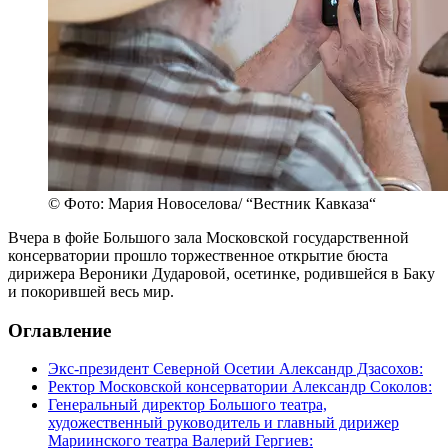
© Фото: Мария Новоселова/ “Вестник Кавказа“
Вчера в фойе Большого зала Московской государственной
консерватории прошло торжественное открытие бюста
дирижера Вероники Дударовой, осетинке, родившейся в Баку
и покорившей весь мир.
Оглавление
Экс-президент Северной Осетии Александр Дзасохов:
Ректор Московской консерватории Александр Соколов:
Генеральный директор Большого театра,
художественный руководитель и главный дирижер
Мариинского театра Валерий Гергиев: