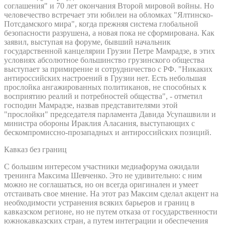
соглашения" и 70 лет окончания Второй мировой войны. Но
человечество встречает эти юбилеи на обломках "Ялтинско-
Потсдамского мира", когда прежняя система глобальной
безопасности разрушена, а новая пока не сформирована. Как
заявил, выступая на форуме, бывший начальник
государственной канцелярии Грузии Петре Мамрадзе, в этих
условиях абсолютное большинство грузинского общества
выступает за примирение и сотрудничество с РФ. "Никаких
антироссийских настроений в Грузии нет. Есть небольшая
прослойка ангажированных политиканов, не способных к
восприятию реалий и потребностей общества", - отметил
господин Мамрадзе, назвав представителями этой
"прослойки" председателя парламента Давида Усупашвили и
министра обороны Ираклия Аласания, выступающих с
бескомпромиссно-прозападных и антироссийских позиций.
Кавказ без границ
С большим интересом участники медиафорума ожидали
тренинга Максима Шевченко. Это не удивительно: с ним
можно не соглашаться, но он всегда оригинален и умеет
отстаивать свое мнение. На этот раз Максим сделал акцент на
необходимости устранения всяких барьеров и границ в
кавказском регионе, но не путем отказа от государственности
южнокавказских стран, а путем интеграции и обеспечения