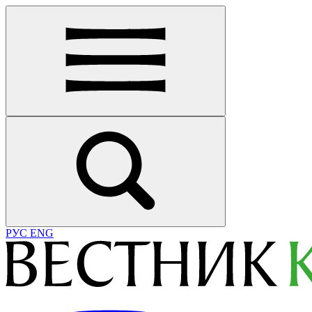
РУС
ENG