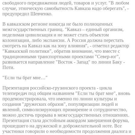
свободного передвижения людей, товаров и услуг. "В любом
случае, этническую самобытность Кавказа надо оберегать", -
предупредил Шевченко.
В кавказском регионе никогда не было полноценных
межгосударственных границ. "Кавказ – единый организм,
неделимая цивилизация и не может стать объектом
колонизации, либо экспансии. А Россия должна перестать
смотреть на Кавказ как на зону влияния", - отметил редактор
"Кавказской политики", обратив внимание, что вместе с
традиционными транспортными проектами "Север-юг",
развивается направление "Восток - Запад" по линии Баку -
Поти.
"Если ты брат мне…"
Презентация российско-грузинского проекта - цикла
телепередач под общим названием "Если ты брат мне", вновь
продемонстрировала, что именно по линии культуры и
создания "дружеских образов", популяризации людей и
явлений, символизирующих примирение и сотрудничество,
можно достичь прорыва в межгосударственных отношениях.
Презентация стала достойным аккордом завершения форума,
прошедшего на дружеской и доброжелательной ноте. Все
участники говорили о необходимости продолжения диалога и