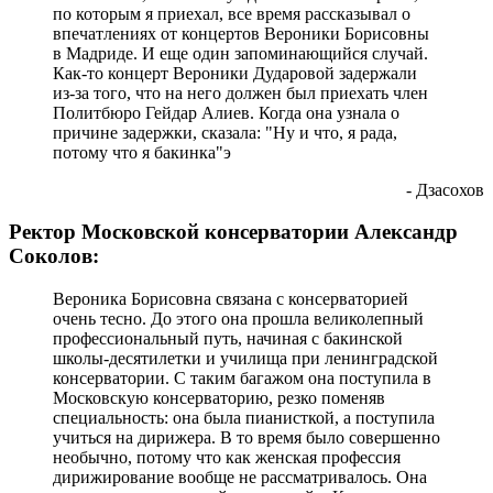
по которым я приехал, все время рассказывал о
впечатлениях от концертов Вероники Борисовны
в Мадриде. И еще один запоминающийся случай.
Как-то концерт Вероники Дударовой задержали
из-за того, что на него должен был приехать член
Политбюро Гейдар Алиев. Когда она узнала о
причине задержки, сказала: "Ну и что, я рада,
потому что я бакинка"э
- Дзасохов
Ректор Московской консерватории Александр
Соколов:
Вероника Борисовна связана с консерваторией
очень тесно. До этого она прошла великолепный
профессиональный путь, начиная с бакинской
школы-десятилетки и училища при ленинградской
консерватории. С таким багажом она поступила в
Московскую консерваторию, резко поменяв
специальность: она была пианисткой, а поступила
учиться на дирижера. В то время было совершенно
необычно, потому что как женская профессия
дирижирование вообще не рассматривалось. Она