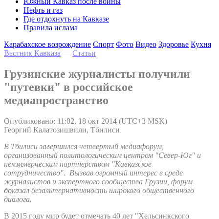
Южный Кавказ после войны
Нефть и газ
Где отдохнуть на Кавказе
Правила ислама
Карабахское возрождение
Спорт
Фото
Видео
Здоровье
Кухня
Вестник Кавказа
—
Статьи
Грузинские журналисты получили
"путевки" в российское
медиапространство
Опубликовано: 11:02, 18 окт 2014 (UTC+3 MSK)
Георгий Калатозишвили, Тбилиси
В Тбилиси завершился четвертый медиафорум,
организованный политологическим центром "Север-Юг" и
некоммерческим партнерством "Кавказское
сотрудничество".
Вызвав огромный интерес в среде
журналистов и экспертного сообщества Грузии, форум
доказал безальтернативность широкого общественного
диалога.
В 2015 году мир будет отмечать 40 лет "Хельсинкского