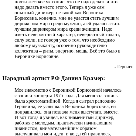
почти жесткое указание, что не надо делать и что
надо делать вместо этого. Теперь я уже сам
опытный дирижер, не такой как Вероника
Борисовна, конечно, мне не удастся стать лучшим
дирижером мира среди мужчин, а ей удалось стать
лучшим дирижером мира среди женщин. Надо
иметь невероятный характер, невероятный талант,
силу воли, не говоря уже о том, что необходимо
любому музыканту, особенно руководителю
коллектива – ритм, энергию, мощь. Всё это было в
Веронике Борисовне.
- Гергиев
Народный артист РФ Даниил Крамер:
Мое знакомство с Вероникой Борисовной началось
с записи концерта 1975 года. Для меня эта запись
была хрестоматийной. Когда я сыграл рапсодию
Гершвина, ее услышала Вероника Борисовна, ей
понравилось, она позвала меня выступать вместе.
И вот тогда я увидел, как знаменитый дирижер,
работая с молодым, практически начинающим
пианистом, внимательнейшим образом
выслушивала мои идеи, и когда ей нравилось,