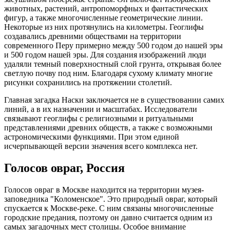
животных, растений, антропоморфных и фантастических
фигур, а также многочисленные геометрические линии.
Некоторые из них протянулись на километры. Геоглифы
создавались древними обществами на территории
современного Перу примерно между 500 годом до нашей эры
и 500 годом нашей эры. Для создания изображений люди
удаляли темный поверхностный слой грунта, открывая более
светлую почву под ним. Благодаря сухому климату многие
рисунки сохранились на протяжении столетий.
Главная загадка Наски заключается не в существовании самих
линий, а в их назначении и масштабах. Исследователи
связывают геоглифы с религиозными и ритуальными
представлениями древних обществ, а также с возможными
астрономическими функциями. При этом единой
исчерпывающей версии значения всего комплекса нет.
Голосов овраг, Россия
Голосов овраг в Москве находится на территории музея-
заповедника "Коломенское". Это природный овраг, который
спускается к Москве-реке. С ним связаны многочисленные
городские предания, поэтому он давно считается одним из
самых загадочных мест столицы. Особое внимание