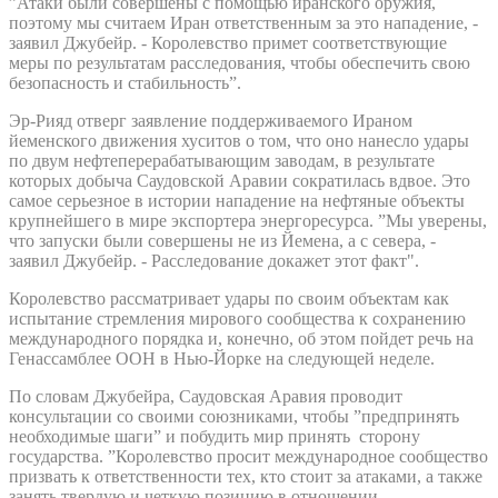
”Атаки были совершены с помощью иранского оружия,
поэтому мы считаем Иран ответственным за это нападение, -
заявил Джубейр. - Королевство примет соответствующие
меры по результатам расследования, чтобы обеспечить свою
безопасность и стабильность”.
Эр-Рияд отверг заявление поддерживаемого Ираном
йеменского движения хуситов о том, что оно нанесло удары
по двум нефтеперерабатывающим заводам, в результате
которых добыча Саудовской Аравии сократилась вдвое. Это
самое серьезное в истории нападение на нефтяные объекты
крупнейшего в мире экспортера энергоресурса. ”Мы уверены,
что запуски были совершены не из Йемена, а с севера, -
заявил Джубейр. - Расследование докажет этот факт".
Королевство рассматривает удары по своим объектам как
испытание стремления мирового сообщества к сохранению
международного порядка и, конечно, об этом пойдет речь на
Генассамблее ООН в Нью-Йорке на следующей неделе.
По словам Джубейра, Саудовская Аравия проводит
консультации со своими союзниками, чтобы ”предпринять
необходимые шаги” и побудить мир принять сторону
государства. ”Королевство просит международное сообщество
призвать к ответственности тех, кто стоит за атаками, а также
занять твердую и четкую позицию в отношении