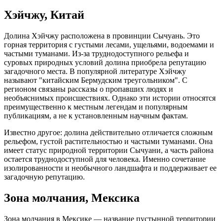
Хэйчжу, Китай
Долина Хэйчжу расположена в провинции Сычуань. Это
горная территория с густыми лесами, ущельями, водоемами и
частыми туманами. Из-за труднодоступного рельефа и
суровых природных условий долина приобрела репутацию
загадочного места. В популярной литературе Хэйчжу
называют "китайским Бермудским треугольником". С
регионом связаны рассказы о пропавших людях и
необъяснимых происшествиях. Однако эти истории относятся
преимущественно к местным легендам и популярным
публикациям, а не к установленным научным фактам.
Известно другое: долина действительно отличается сложным
рельефом, густой растительностью и частыми туманами. Она
имеет статус природной территории Сычуани, а часть района
остается труднодоступной для человека. Именно сочетание
изолированности и необычного ландшафта и поддерживает ее
загадочную репутацию.
Зона молчания, Мексика
Зона молчания в Мексике — название пустынной территории