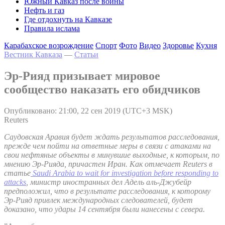
Южный Кавказ после войны
Нефть и газ
Где отдохнуть на Кавказе
Правила ислама
Карабахское возрождение
Спорт
Фото
Видео
Здоровье
Кухня
Вестник Кавказа
—
Статьи
Эр-Рияд призывает мировое
сообщество наказать его обидчиков
Опубликовано: 21:00, 22 сен 2019 (UTC+3 MSK)
Reuters
Саудовская Аравия будет ждать результатов расследования,
прежде чем пойти на ответные меры в связи с атаками на
свои нефтяные объекты в минувшие выходные, к которым, по
мнению Эр-Рияда, причастен Иран. Как отмечает Reuters в
статье
Saudi Arabia to wait for investigation before responding to
attacks
, министр иностранных дел Адель аль-Джубейр
предположил, что в результате расследования, к которому
Эр-Рияд привлек международных следователей, будет
доказано, что удары 14 сентября были нанесены с севера.