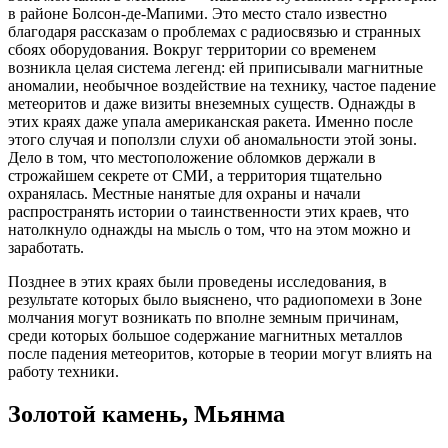
в районе Болсон-де-Мапими. Это место стало известно
благодаря рассказам о проблемах с радиосвязью и странных
сбоях оборудования. Вокруг территории со временем
возникла целая система легенд: ей приписывали магнитные
аномалии, необычное воздействие на технику, частое падение
метеоритов и даже визиты внеземных существ. Однажды в
этих краях даже упала американская ракета. Именно после
этого случая и поползли слухи об аномальности этой зоны.
Дело в том, что местоположение обломков держали в
строжайшем секрете от СМИ, а территория тщательно
охранялась. Местные нанятые для охраны и начали
распространять истории о таинственности этих краев, что
натолкнуло однажды на мысль о том, что на этом можно и
заработать.
Позднее в этих краях были проведены исследования, в
результате которых было выяснено, что радиопомехи в Зоне
молчания могут возникать по вполне земным причинам,
среди которых большое содержание магнитных металлов
после падения метеоритов, которые в теории могут влиять на
работу техники.
Золотой камень, Мьянма