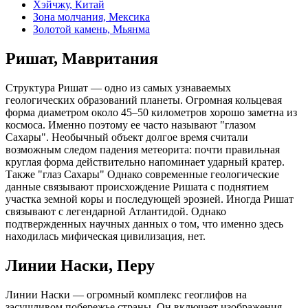
Хэйчжу, Китай
Зона молчания, Мексика
Золотой камень, Мьянма
Ришат, Мавритания
Структура Ришат — одно из самых узнаваемых
геологических образований планеты. Огромная кольцевая
форма диаметром около 45–50 километров хорошо заметна из
космоса. Именно поэтому ее часто называют "глазом
Сахары". Необычный объект долгое время считали
возможным следом падения метеорита: почти правильная
круглая форма действительно напоминает ударный кратер.
Также "глаз Сахары" Однако современные геологические
данные связывают происхождение Ришата с поднятием
участка земной коры и последующей эрозией. Иногда Ришат
связывают с легендарной Атлантидой. Однако
подтвержденных научных данных о том, что именно здесь
находилась мифическая цивилизация, нет.
Линии Наски, Перу
Линии Наски — огромный комплекс геоглифов на
засушливом побережье страны. Он включает изображения