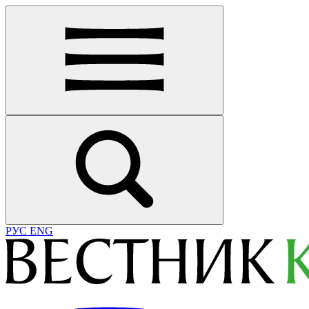
РУС
ENG