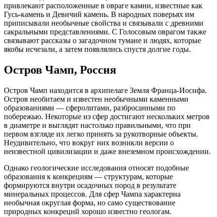
привлекают расположенные в овраге камни, известные как
Гусь-камень и Девичий камень. В народных поверьях им
приписывали необычные свойства и связывали с древними
сакральными представлениями. С Голосовым оврагом также
связывают рассказы о загадочном тумане и людях, которые
якобы исчезали, а затем появлялись спустя долгие годы.
Остров Чамп, Россия
Остров Чамп находится в архипелаге Земля Франца-Иосифа.
Остров необитаем и известен необычными каменными
образованиями — сферолитами, разбросанными по
побережью. Некоторые из сфер достигают нескольких метров
в диаметре и выглядят настолько правильными, что при
первом взгляде их легко принять за рукотворные объекты.
Неудивительно, что вокруг них возникли версии о
неизвестной цивилизации и даже внеземном происхождении.
Однако геологические исследования относят подобные
образования к конкрециям — структурам, которые
формируются внутри осадочных пород в результате
минеральных процессов. Для сфер Чампа характерна
необычная округлая форма, но само существование
природных конкреций хорошо известно геологам.