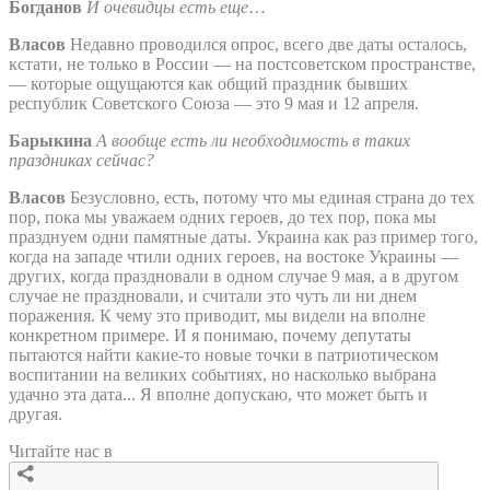
Богданов
И очевидцы есть еще
…
Власов
Недавно проводился опрос, всего две даты осталось,
кстати, не только в России — на постсоветском пространстве,
— которые ощущаются как общий праздник бывших
республик Советского Союза — это 9 мая и 12 апреля.
Барыкина
А вообще есть ли необходимость в таких
праздниках сейчас?
Власов
Безусловно, есть, потому что мы единая страна до тех
пор, пока мы уважаем одних героев, до тех пор, пока мы
празднуем одни памятные даты. Украина как раз пример того,
когда на западе чтили одних героев, на востоке Украины —
других, когда праздновали в одном случае 9 мая, а в другом
случае не праздновали, и считали это чуть ли ни днем
поражения. К чему это приводит, мы видели на вполне
конкретном примере. И я понимаю, почему депутаты
пытаются найти какие-то новые точки в патриотическом
воспитании на великих событиях, но насколько выбрана
удачно эта дата... Я вполне допускаю, что может быть и
другая.
Читайте нас в