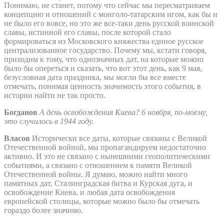
Понимаю, не станет, потому что сейчас мы пересматриваем
концепцию и отношений с монголо-татарским игом, как бы и
не было его вовсе, но это же все-таки день русской воинской
славы, истинной его славы, после которой стало
формироваться из Московского княжества единое русское
централизованное государство. Почему мы, кстати говоря,
приходим к тому, что однозначных дат, на которые можно
было бы опереться и сказать, что вот этот день, как 9 мая,
безусловная дата праздника, мы могли бы все вместе
отмечать, понимая ценность значимость этого события, в
истории найти не так просто.
Богданов
А день освобождения Киева? 6 ноября, по-моему,
это случилось в 1944 году.
Власов
Исторически все даты, которые связаны с Великой
Отечественной войной, мы пропагандируем недостаточно
активно. И это не связано с нынешними геополитическими
событиями, а связано с отношением к памяти Великой
Отечественной войны. Я думаю, можно найти много
памятных дат, Сталинградская битва и Курская дуга, и
освобождение Киева, и любая дата освобождения
европейской столицы, которые можно было бы отмечать
гораздо более значимо.