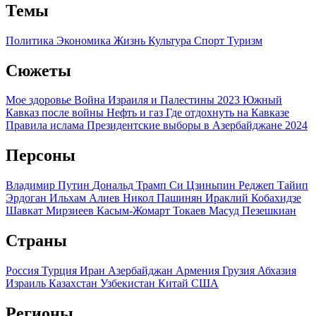
Темы
Политика
Экономика
Жизнь
Культура
Спорт
Туризм
Сюжеты
Мое здоровье
Война Израиля и Палестины 2023
Южный
Кавказ после войны
Нефть и газ
Где отдохнуть на Кавказе
Правила ислама
Президентские выборы в Азербайджане 2024
Персоны
Владимир Путин
Дональд Трамп
Си Цзиньпин
Реджеп Тайип
Эрдоган
Ильхам Алиев
Никол Пашинян
Ираклий Кобахидзе
Шавкат Мирзиеев
Касым-Жомарт Токаев
Масуд Пезешкиан
Страны
Россия
Турция
Иран
Азербайджан
Армения
Грузия
Абхазия
Израиль
Казахстан
Узбекистан
Китай
США
Регионы