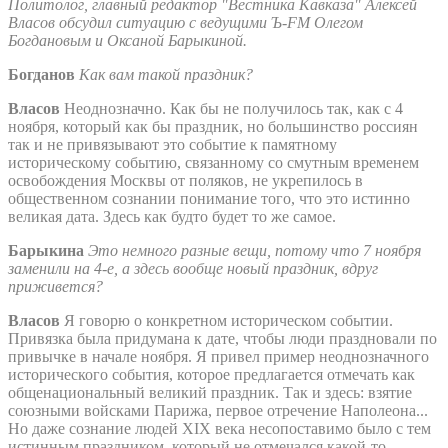
Политолог, главный редактор "Вестника Кавказа" Алексей
Власов обсудил ситуацию с ведущими Ъ-FM Олегом
Богдановым и Оксаной Барыкиной.
Богданов
Как вам такой праздник?
Власов
Неоднозначно. Как бы не получилось так, как с 4
ноября, который как бы праздник, но большинство россиян
так и не привязывают это событие к памятному
историческому событию, связанному со смутным временем
освобождения Москвы от поляков, не укрепилось в
общественном сознании понимание того, что это истинно
великая дата. Здесь как будто будет то же самое.
Барыкина
Это немного разные вещи, потому что 7 ноября
заменили на 4-е, а здесь вообще новый праздник, вдруг
приживется?
Власов
Я говорю о конкретном историческом событии.
Привязка была придумана к дате, чтобы люди праздновали по
привычке в начале ноября. Я привел пример неоднозначного
исторического события, которое предлагается отмечать как
общенациональный великий праздник. Так и здесь: взятие
союзными войсками Парижа, первое отречение Наполеона...
Но даже сознание людей XIX века несопоставимо было с тем
истинным праздником, который не отмечался какой-то