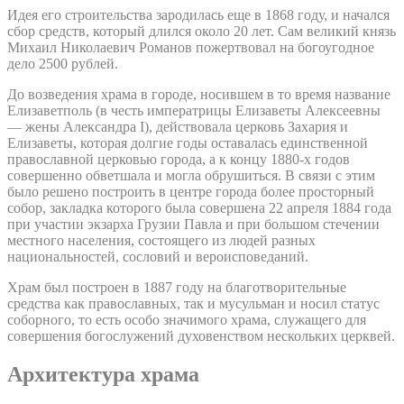
Идея его строительства зародилась еще в 1868 году, и начался
сбор средств, который длился около 20 лет. Сам великий князь
Михаил Николаевич Романов пожертвовал на богоугодное
дело 2500 рублей.
До возведения храма в городе, носившем в то время название
Елизаветполь (в честь императрицы Елизаветы Алексеевны
— жены Александра I), действовала церковь Захария и
Елизаветы, которая долгие годы оставалась единственной
православной церковью города, а к концу 1880-х годов
совершенно обветшала и могла обрушиться. В связи с этим
было решено построить в центре города более просторный
собор, закладка которого была совершена 22 апреля 1884 года
при участии экзарха Грузии Павла и при большом стечении
местного населения, состоящего из людей разных
национальностей, сословий и вероисповеданий.
Храм был построен в 1887 году на благотворительные
средства как православных, так и мусульман и носил статус
соборного, то есть особо значимого храма, служащего для
совершения богослужений духовенством нескольких церквей.
Архитектура храма