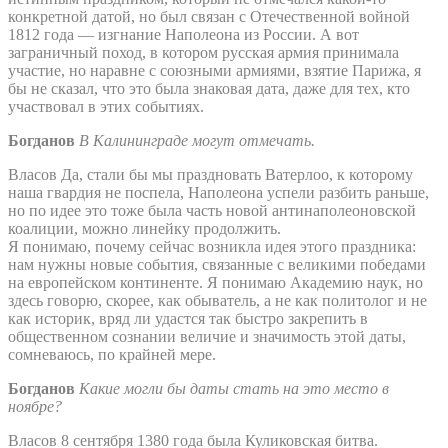
конкретной датой, но был связан с Отечественной войной
1812 года — изгнание Наполеона из России. А вот
заграничный поход, в котором русская армия принимала
участие, но наравне с союзными армиями, взятие Парижа, я
бы не сказал, что это была знаковая дата, даже для тех, кто
участвовал в этих событиях.
Богданов
В Калининграде могут отмечать.
Власов Да, стали бы мы праздновать Ватерлоо, к которому
наша гвардия не поспела, Наполеона успели разбить раньше,
но по идее это тоже была часть новой антинаполеоновской
коалиции, можно линейку продолжить.
Я понимаю, почему сейчас возникла идея этого праздника:
нам нужны новые события, связанные с великими победами
на европейском континенте. Я понимаю Академию наук, но
здесь говорю, скорее, как обыватель, а не как политолог и не
как историк, вряд ли удастся так быстро закрепить в
общественном сознании величие и значимость этой даты,
сомневаюсь, по крайней мере.
Богданов
Какие могли бы даты стать на это место в
ноябре?
Власов 8 сентября 1380 года была Куликовская битва.