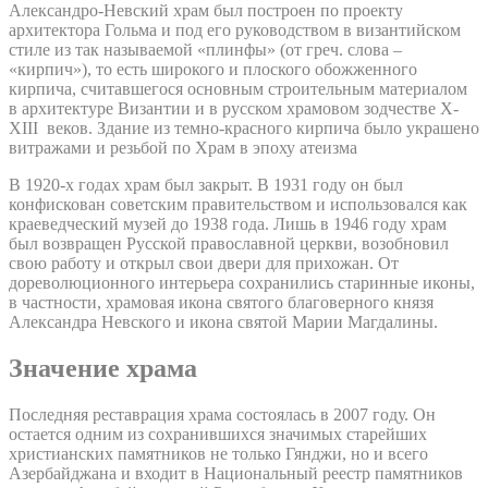
Александро-Невский храм был построен по проекту
архитектора Гольма и под его руководством в византийском
стиле из так называемой «плинфы» (от греч. слова –
«кирпич»), то есть широкого и плоского обожженного
кирпича, считавшегося основным строительным материалом
в архитектуре Византии и в русском храмовом зодчестве X-
XIII веков. Здание из темно-красного кирпича было украшено
витражами и резьбой по Храм в эпоху атеизма
В 1920-х годах храм был закрыт. В 1931 году он был
конфискован советским правительством и использовался как
краеведческий музей до 1938 года. Лишь в 1946 году храм
был возвращен Русской православной церкви, возобновил
свою работу и открыл свои двери для прихожан. От
дореволюционного интерьера сохранились старинные иконы,
в частности, храмовая икона святого благоверного князя
Александра Невского и икона святой Марии Магдалины.
Значение храма
Последняя реставрация храма состоялась в 2007 году. Он
остается одним из сохранившихся значимых старейших
христианских памятников не только Гянджи, но и всего
Азербайджана и входит в Национальный реестр памятников