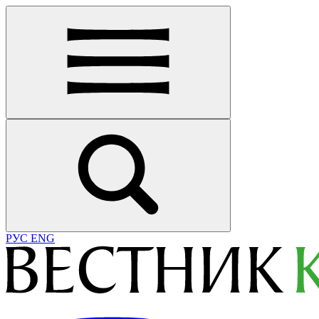
РУС
ENG