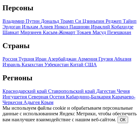
Персоны
Владимир Путин
Дональд Трамп
Си Цзиньпин
Реджеп Тайип
Эрдоган
Ильхам Алиев
Никол Пашинян
Ираклий Кобахидзе
Шавкат Мирзиеев
Касым-Жомарт Токаев
Масуд Пезешкиан
Страны
Россия
Турция
Иран
Азербайджан
Армения
Грузия
Абхазия
Израиль
Казахстан
Узбекистан
Китай
США
Регионы
Краснодарский край
Ставропольский край
Дагестан
Чечня
Ингушетия
Северная Осетия
Кабардино-Балкария
Карачаево-
Черкесия
Адыгея
Крым
Мы используем файлы cookie и обрабатываем персональные
данные с использованием Яндекс Метрики, чтобы обеспечить
вам наилучшее взаимодействие с нашим веб-сайтом.
ОК