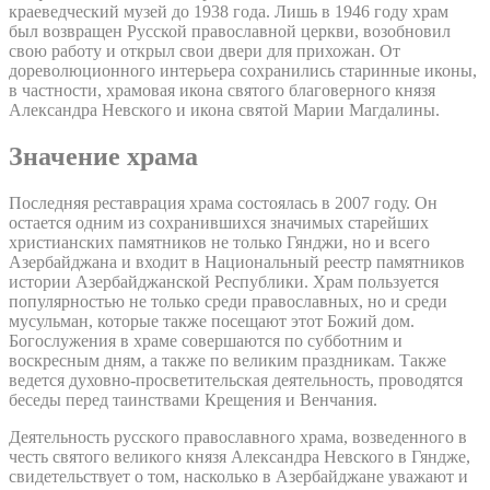
краеведческий музей до 1938 года. Лишь в 1946 году храм
был возвращен Русской православной церкви, возобновил
свою работу и открыл свои двери для прихожан. От
дореволюционного интерьера сохранились старинные иконы,
в частности, храмовая икона святого благоверного князя
Александра Невского и икона святой Марии Магдалины.
Значение храма
Последняя реставрация храма состоялась в 2007 году. Он
остается одним из сохранившихся значимых старейших
христианских памятников не только Гянджи, но и всего
Азербайджана и входит в Национальный реестр памятников
истории Азербайджанской Республики. Храм пользуется
популярностью не только среди православных, но и среди
мусульман, которые также посещают этот Божий дом.
Богослужения в храме совершаются по субботним и
воскресным дням, а также по великим праздникам. Также
ведется духовно-просветительская деятельность, проводятся
беседы перед таинствами Крещения и Венчания.
Деятельность русского православного храма, возведенного в
честь святого великого князя Александра Невского в Гяндже,
свидетельствует о том, насколько в Азербайджане уважают и