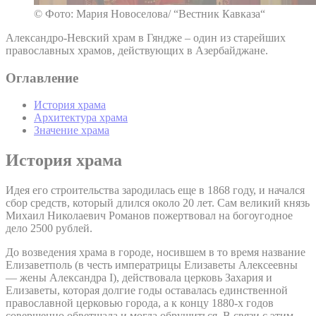
© Фото: Мария Новоселова/ “Вестник Кавказа“
Александро-Невский храм в Гяндже – один из старейших
православных храмов, действующих в Азербайджане.
Оглавление
История храма
Архитектура храма
Значение храма
История храма
Идея его строительства зародилась еще в 1868 году, и начался
сбор средств, который длился около 20 лет. Сам великий князь
Михаил Николаевич Романов пожертвовал на богоугодное
дело 2500 рублей.
До возведения храма в городе, носившем в то время название
Елизаветполь (в честь императрицы Елизаветы Алексеевны
— жены Александра I), действовала церковь Захария и
Елизаветы, которая долгие годы оставалась единственной
православной церковью города, а к концу 1880-х годов
совершенно обветшала и могла обрушиться. В связи с этим