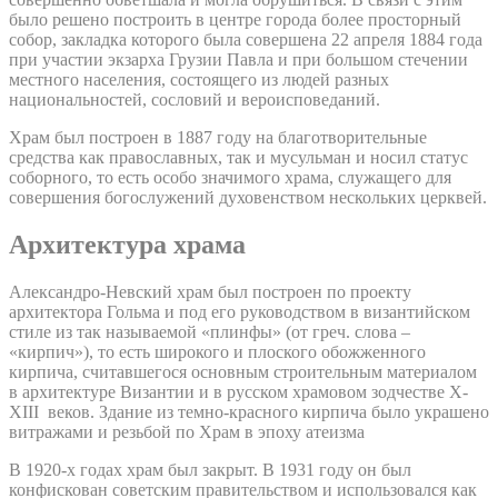
было решено построить в центре города более просторный
собор, закладка которого была совершена 22 апреля 1884 года
при участии экзарха Грузии Павла и при большом стечении
местного населения, состоящего из людей разных
национальностей, сословий и вероисповеданий.
Храм был построен в 1887 году на благотворительные
средства как православных, так и мусульман и носил статус
соборного, то есть особо значимого храма, служащего для
совершения богослужений духовенством нескольких церквей.
Архитектура храма
Александро-Невский храм был построен по проекту
архитектора Гольма и под его руководством в византийском
стиле из так называемой «плинфы» (от греч. слова –
«кирпич»), то есть широкого и плоского обожженного
кирпича, считавшегося основным строительным материалом
в архитектуре Византии и в русском храмовом зодчестве X-
XIII веков. Здание из темно-красного кирпича было украшено
витражами и резьбой по Храм в эпоху атеизма
В 1920-х годах храм был закрыт. В 1931 году он был
конфискован советским правительством и использовался как