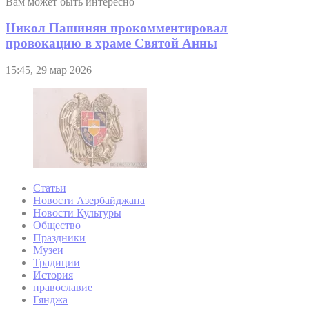
Вам может быть интересно
Никол Пашинян прокомментировал
провокацию в храме Святой Анны
15:45, 29 мар 2026
Статьи
Новости Азербайджана
Новости Культуры
Общество
Праздники
Музеи
Традиции
История
православие
Гянджа