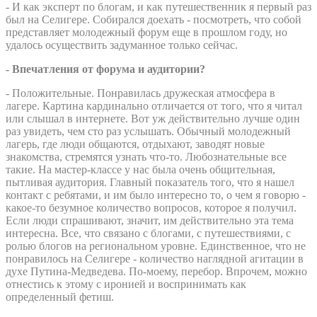
- И как эксперт по блогам, и как путешественник я первый раз
был на Селигере. Собирался доехать - посмотреть, что собой
представляет молодежный форум еще в прошлом году, но
удалось осуществить задуманное только сейчас.
- Впечатления от форума и аудитории?
- Положительные. Понравилась дружеская атмосфера в
лагере. Картина кардинально отличается от того, что я читал
или слышал в интернете. Вот уж действительно лучше один
раз увидеть, чем сто раз услышать. Обычный молодежный
лагерь, где люди общаются, отдыхают, заводят новые
знакомства, стремятся узнать что-то. Любознательные все
такие. На мастер-классе у нас была очень общительная,
пытливая аудитория. Главный показатель того, что я нашел
контакт с ребятами, и им было интересно то, о чем я говорю -
какое-то безумное количество вопросов, которое я получил.
Если люди спрашивают, значит, им действительно эта тема
интересна. Все, что связано с блогами, с путешествиями, с
ролью блогов на региональном уровне. Единственное, что не
понравилось на Селигере - количество наглядной агитации в
духе Путина-Медведева. По-моему, перебор. Впрочем, можно
отнестись к этому с иронией и воспринимать как
определенный фетиш.