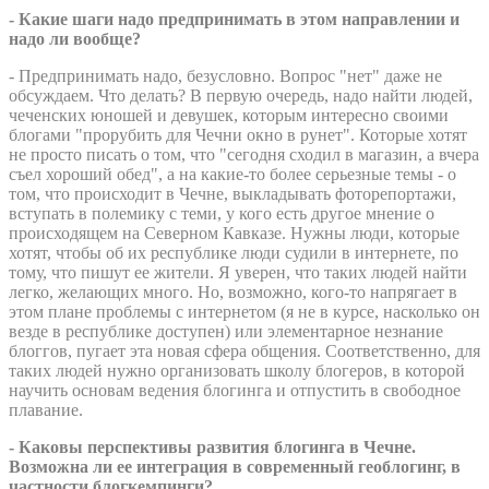
- Какие шаги надо предпринимать в этом направлении и
надо ли вообще?
- Предпринимать надо, безусловно. Вопрос "нет" даже не
обсуждаем. Что делать? В первую очередь, надо найти людей,
чеченских юношей и девушек, которым интересно своими
блогами "прорубить для Чечни окно в рунет". Которые хотят
не просто писать о том, что "сегодня сходил в магазин, а вчера
съел хороший обед", а на какие-то более серьезные темы - о
том, что происходит в Чечне, выкладывать фоторепортажи,
вступать в полемику с теми, у кого есть другое мнение о
происходящем на Северном Кавказе. Нужны люди, которые
хотят, чтобы об их республике люди судили в интернете, по
тому, что пишут ее жители. Я уверен, что таких людей найти
легко, желающих много. Но, возможно, кого-то напрягает в
этом плане проблемы с интернетом (я не в курсе, насколько он
везде в республике доступен) или элементарное незнание
блоггов, пугает эта новая сфера общения. Соответственно, для
таких людей нужно организовать школу блогеров, в которой
научить основам ведения блогинга и отпустить в свободное
плавание.
- Каковы перспективы развития блогинга в Чечне.
Возможна ли ее интеграция в современный геоблогинг, в
частности блогкемпинги?