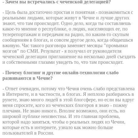
- Зачем вы встречались с чеченской делегацией?
- Цель была достаточно простая и понятная - познакомиться с
реальными людьми, которые живут в Чечне и лучше других
знают, что там происходит. Одно дело, когда ты составляешь
какое-то мнение о республике, о людях, населяющих ее, по
телерепортажам и передачам на радио, по каким-то скупым
сообщениям в блогах, и совсем другое дело, когда общаешься
вживую. Час такого разговора заменяет месяцы "промывки
мозгов" по СМИ. Результат - я получил от руководителя
чеченской делегации приглашение на несколько дней съездить
и собственными глазами увидеть то, что там происходит.
- Почему блогинг и другие онлайн-технологии слабо
развиваются в Чечне?
- Ответ очевиден, потому что Чечня очень слабо представлена
в Интернете, и в частности, в блогах. Я неплохо разбираюсь в
рунете, знаю много людей в этой блогсфере, но если вы вдруг
меня спросите, кого из чеченских блогеров я знаю - пожму
плечами. Не знаю никого. Вполне возможно, они есть, но
широкой публике неизвестны. И это главная проблема,
которой надо заняться, чтобы о реальных людях из Чечни,
которые есть в интернете, узнало как можно больше
пользователей в России.