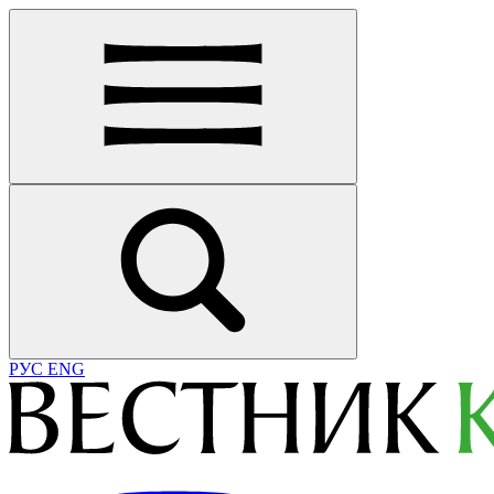
РУС
ENG