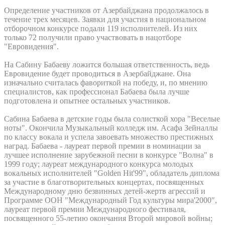
Определение участников от Азербайджана продолжалось в
течение трех месяцев. Заявки для участия в национальном
отборочном конкурсе подали 119 исполнителей. Из них
только 72 получили право участвовать в нацотборе
"Евровидения".
На Сабину Бабаеву ложится большая ответственность, ведь
Евровидение будет проводиться в Азербайджане. Она
изначально считалась фавориткой на победу, и, по мнению
специалистов, как профессионал Бабаева была лучше
подготовлена и опытнее остальных участников.
Сабина Бабаева в детские годы была солисткой хора "Веселые
ноты". Окончила Музыкальный колледж им. Асафа Зейналлы
по классу вокала и успела завоевать множество престижных
наград. Бабаева - лауреат первой премии в номинации за
лучшее исполнение зарубежной песни в конкурсе "Волна" в
1999 году; лауреат международного конкурса молодых
вокальных исполнителей "Golden Hit'99", обладатель диплома
за участие в благотворительных концертах, посвященных
Международному дню безвинных детей-жертв агрессий и
Программе ООН "Международный Год культуры мира'2000",
лауреат первой премии Международного фестиваля,
посвященного 55-летию окончания Второй мировой войны;