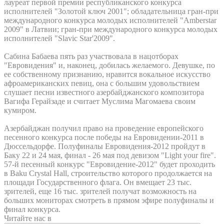
лауреат первой премии республиканского конкурса
исполнителей "Золотой ключ 2001"; обладательница гран-при
международного конкурса молодых исполнителей "Amberstar
2009" в Латвии; гран-при международного конкурса молодых
исполнителей "Slavic Star'2009".
Сабина Бабаева пять раз участвовала в нацотборах
"Евровидения" и, наконец, добилась желаемого. Девушке, по
ее собственному признанию, нравится вокальное искусство
афроамериканских певиц, она с большим удовольствием
слушает песни известного азербайджанского композитора
Вагифа Герайзаде и считает Муслима Магомаева своим
кумиром.
Азербайджан получил право на проведение европейского
песенного конкурса после победы на Евровидении-2011 в
Дюссельдорфе. Полуфиналы Евровидения-2012 пройдут в
Баку 22 и 24 мая, финал - 26 мая под девизом "Light your fire".
57-й песенный конкурс "Евровидение-2012" будет проходить
в Baku Crystal Hall, строительство которого продолжается на
площади Государственного флага. Он вмещает 23 тыс.
зрителей, еще 16 тыс. зрителей получат возможность на
больших мониторах смотреть в прямом эфире полуфиналы и
финал конкурса.
Читайте нас в