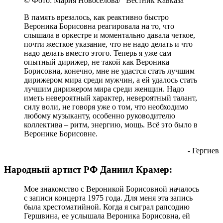
© Фото: Мария Новоселова/ "Вестник Кавказа"
В память врезалось, как реактивно быстро
Вероника Борисовна реагировала на то, что
слышала в оркестре и моментально давала четкое,
почти жесткое указание, что не надо делать и что
надо делать вместо этого. Теперь я уже сам
опытный дирижер, не такой как Вероника
Борисовна, конечно, мне не удастся стать лучшим
дирижером мира среди мужчин, а ей удалось стать
лучшим дирижером мира среди женщин. Надо
иметь невероятный характер, невероятный талант,
силу воли, не говоря уже о том, что необходимо
любому музыканту, особенно руководителю
коллектива – ритм, энергию, мощь. Всё это было в
Веронике Борисовне.
- Гергиев
Народный артист РФ Даниил Крамер:
Мое знакомство с Вероникой Борисовной началось
с записи концерта 1975 года. Для меня эта запись
была хрестоматийной. Когда я сыграл рапсодию
Гершвина, ее услышала Вероника Борисовна, ей