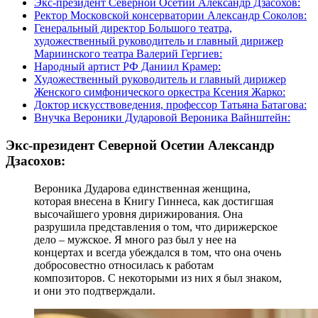
Экс-президент Северной Осетии Александр Дзасохов:
Ректор Московской консерватории Александр Соколов:
Генеральный директор Большого театра,
художественный руководитель и главный дирижер
Мариинского театра Валерий Гергиев:
Народный артист РФ Даниил Крамер:
Художественный руководитель и главный дирижер
Женского симфонического оркестра Ксения Жарко:
Доктор искусствоведения, профессор Татьяна Батагова:
Внучка Вероники Дударовой Вероника Вайнштейн:
Экс-президент Северной Осетии Александр
Дзасохов:
Вероника Дударова единственная женщина,
которая внесена в Книгу Гиннеса, как достигшая
высочайшего уровня дирижирования. Она
разрушила представления о том, что дирижерское
дело – мужское. Я много раз был у нее на
концертах и всегда убеждался в том, что она очень
добросовестно относилась к работам
композиторов. С некоторыми из них я был знаком,
и они это подтверждали.