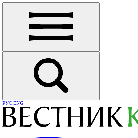
РУС
ENG