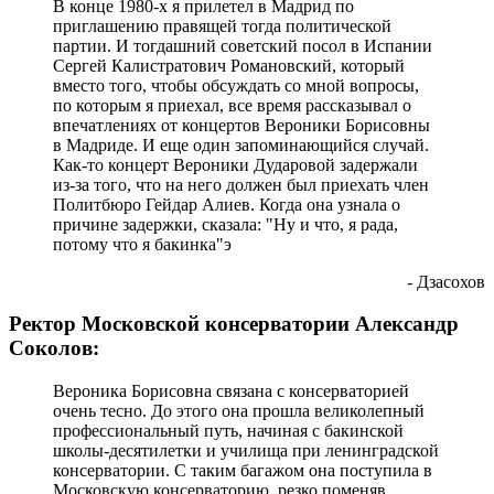
В конце 1980-х я прилетел в Мадрид по
приглашению правящей тогда политической
партии. И тогдашний советский посол в Испании
Сергей Калистратович Романовский, который
вместо того, чтобы обсуждать со мной вопросы,
по которым я приехал, все время рассказывал о
впечатлениях от концертов Вероники Борисовны
в Мадриде. И еще один запоминающийся случай.
Как-то концерт Вероники Дударовой задержали
из-за того, что на него должен был приехать член
Политбюро Гейдар Алиев. Когда она узнала о
причине задержки, сказала: "Ну и что, я рада,
потому что я бакинка"э
- Дзасохов
Ректор Московской консерватории Александр
Соколов:
Вероника Борисовна связана с консерваторией
очень тесно. До этого она прошла великолепный
профессиональный путь, начиная с бакинской
школы-десятилетки и училища при ленинградской
консерватории. С таким багажом она поступила в
Московскую консерваторию, резко поменяв