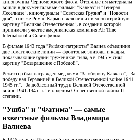
киногруппы Черноморского флота. Отснятые им материалы
вошли в документальные фильмы "Кавказ" и "Генерал
Леселидзе", киножурналы "Советская Грузия" и "Новости
дня", а позже Роман Кармен включил их в многосерийную
картину "Великая Отечественная", в создании которой
принимали участие американская компания Air Time
International и Совинфильм.
В фильме 1943 года "Рыбаки-патриоты" Валиев объединил
две тематические линии — фронтовые эпизоды и кадры,
показывающие будни тружеников тыла, а в 1945-м снял
картину "Возвращение с Победой".
Режиссер был награжден медалями "За оборону Кавказа", "За
победу над Германией в Великой Отечественной войне 1941-
1945 гг.", "За доблестный труд в Великой Отечественной
войне 1941-1945 гг." и орденом Отечественной войны II
степени.
"Ушба" и "Фатима" — самые
известные фильмы Владимира
Валиева
В 1946 году на Тбилисской киностудии режиссер создал