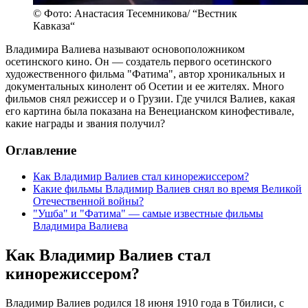
© Фото: Анастасия Тесемникова/ “Вестник
Кавказа“
Владимира Валиева называют основоположником
осетинского кино. Он — создатель первого осетинского
художественного фильма "Фатима", автор хроникальных и
документальных кинолент об Осетии и ее жителях. Много
фильмов снял режиссер и о Грузии. Где учился Валиев, какая
его картина была показана на Венецианском кинофестивале,
какие награды и звания получил?
Оглавление
Как Владимир Валиев стал кинорежиссером?
Какие фильмы Владимир Валиев снял во время Великой
Отечественной войны?
"Ушба" и "Фатима" — самые известные фильмы
Владимира Валиева
Как Владимир Валиев стал
кинорежиссером?
Владимир Валиев родился 18 июня 1910 года в Тбилиси, с