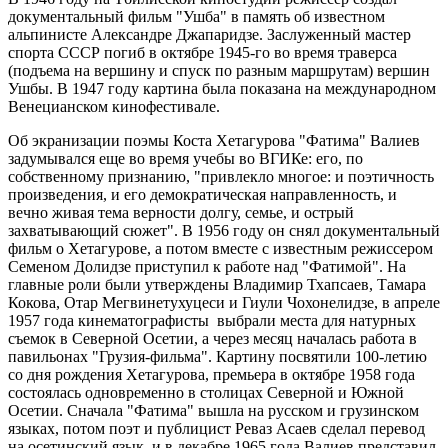
документальный фильм "Ушба" в память об известном
альпинисте Александре Джапаридзе. Заслуженный мастер
спорта СССР погиб в октябре 1945-го во время траверса
(подъема на вершину и спуск по разным маршрутам) вершин
Ушбы. В 1947 году картина была показана на международном
Венецианском кинофестивале.
Об экранизации поэмы Коста Хетагурова "Фатима" Валиев
задумывался еще во время учебы во ВГИКе: его, по
собственному признанию, "привлекло многое: и поэтичность
произведения, и его демократическая направленность, и
вечно живая тема верности долгу, семье, и острый
захватывающий сюжет". В 1956 году он снял документальный
фильм о Хетагурове, а потом вместе с известным режиссером
Семеном Долидзе приступил к работе над "Фатимой". На
главные роли были утверждены Владимир Тхапсаев, Тамара
Кокова, Отар Мегвинетухуцеси и Гиули Чохонелидзе, в апреле
1957 года кинематографисты выбрали места для натурных
съемок в Северной Осетии, а через месяц началась работа в
павильонах "Грузия-фильма". Картину посвятили 100-летию
со дня рождения Хетагурова, премьера в октябре 1958 года
состоялась одновременно в столицах Северной и Южной
Осетии. Сначала "Фатима" вышла на русском и грузинском
языках, потом поэт и публицист Реваз Асаев сделал перевод
на осетинский язык, и в декабре 1965 года Валиев представил