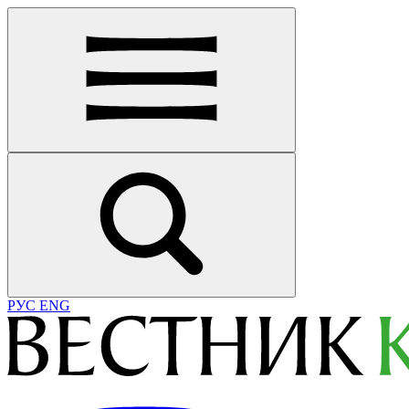
РУС
ENG