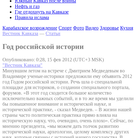
Южный Кавказ после войны
Нефть и газ
Где отдохнуть на Кавказе
Правила ислама
Карабахское возрождение
Спорт
Фото
Видео
Здоровье
Кухня
Вестник Кавказа
—
Статьи
Год российской истории
Опубликовано: 0:28, 15 фев 2012 (UTC+3 MSK)
"Вестник Кавказа"
Минувшим летом на встрече с Дмитрием Медведевым во
Владимире ученые-историки предложили ему объявить 2012
год Годом российской истории. Речь шла о специальной
площадке для историков, о создании специального портала,
форумов. «В этот год сходится большое количество
исключительно важных событий, и в то же время мы уделили
бы повышенное внимание и исторической науке, и
исторической практике, - сказал Медведев. – В жизни нашей
страны часто политическая практика прямо влияла на
историческую науку, что, очевидно, очень плохо». Сейчас, по
мнению президента, «мы можем дать толчок развитию
исторической науки, археологии, целому комплексу других
наук, которые связаны с историей нашего государства. В