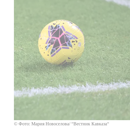
© Фото: Мария Новоселова/ “Вестник Кавказа“