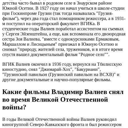
детства часто бывал в родовом селе в Знаурском районе
Южной Осетии. В 1927 году он начал учиться в школе-студии
при Госкинпроме Грузии (так тогда называлась "Грузия-
фильм"), через два года стал помощником режиссера, а в 1931-
м поступил на операторский факультет ВГИКа. В
студенческие годы Валиев поработал ассистентом на съемках
у Сергея Эйзенштейна, а еще, как вспоминала его двоюродная
сестра Зоя Валиева, "вместе с однокурсниками Ермаковым,
Маршаллом и Лисицыным" приезжал в Южную Осетию и
снимал "природу, жителей села, тружеников, и в итоге время
спустя вышел документальный фильм "Родное село"".
ВГИК Валиев окончил в 1936 году, вернулся на Тбилисскую
киностудию, снял "Джимарай-Хох", "Бакуриани",
"Грузинский павильон (Грузинский павильон на ВСХВ)" и
другие документальные и научно-популярные фильмы.
Какие фильмы Владимир Валиев снял
во время Великой Отечественной
войны?
В годы Великой Отечественной войны Валиев руководил
киногруппой Северо-Кавказского фронта и был режиссером