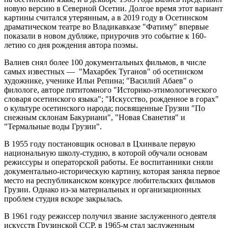
новую версию в Северной Осетии. Долгое время этот вариант
картины считался утерянным, а в 2019 году в Осетинском
драматическом театре во Владикавказе "Фатиму" впервые
показали в новом дубляже, приурочив это событие к 160-
летию со дня рождения автора поэмы.
Валиев снял более 100 документальных фильмов, в числе
самых известных — "Махарбек Туганов" об осетинском
художнике, ученике Ильи Репина; "Василий Абаев" о
филологе, авторе пятитомного "Историко-этимологического
словаря осетинского языка"; "Искусство, рожденное в горах"
о культуре осетинского народа; посвященные Грузии "По
снежным склонам Бакуриани", "Новая Сванетия" и
"Термальные воды Грузии".
В 1955 году постановщик основал в Цхинвале первую
национальную школу-студию, в которой обучали основам
режиссуры и операторской работы. Ее воспитанники сняли
документально-историческую картину, которая заняла первое
место на республиканском конкурсе любительских фильмов
Грузии. Однако из-за материальных и организационных
проблем студия вскоре закрылась.
В 1961 году режиссер получил звание заслуженного деятеля
искусств Грузинской ССР, в 1965-м стал заслуженным