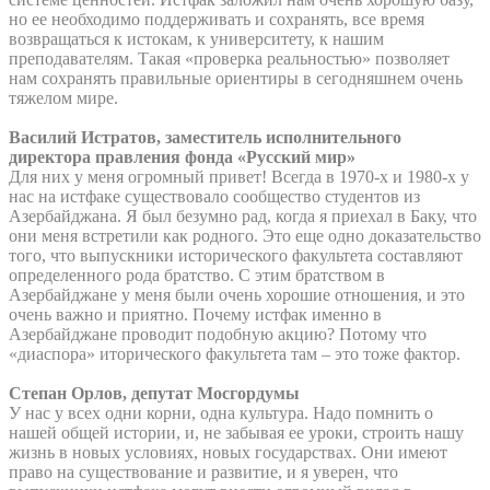
но ее необходимо поддерживать и сохранять, все время
возвращаться к истокам, к университету, к нашим
преподавателям. Такая «проверка реальностью» позволяет
нам сохранять правильные ориентиры в сегодняшнем очень
тяжелом мире.
Василий Истратов, заместитель исполнительного
директора правления фонда «Русский мир»
Для них у меня огромный привет! Всегда в 1970-х и 1980-х у
нас на истфаке существовало сообщество студентов из
Азербайджана. Я был безумно рад, когда я приехал в Баку, что
они меня встретили как родного. Это еще одно доказательство
того, что выпускники исторического факультета составляют
определенного рода братство. С этим братством в
Азербайджане у меня были очень хорошие отношения, и это
очень важно и приятно. Почему истфак именно в
Азербайджане проводит подобную акцию? Потому что
«диаспора» иторического факультета там – это тоже фактор.
Степан Орлов, депутат Мосгордумы
У нас у всех одни корни, одна культура. Надо помнить о
нашей общей истории, и, не забывая ее уроки, строить нашу
жизнь в новых условиях, новых государствах. Они имеют
право на существование и развитие, и я уверен, что