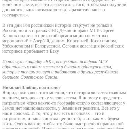
конечном счете, все это делается для того, чтобы мы получили
дополнительные возможности для развития нашего
государства».
В эти дни Год российской истории стартует не только в
России, но и в странах СНГ. Декан истфака МГУ Сергей
Карпов подписал приказ об организации совместных
мероприятий с Азербайджаном, Киргизией, Казахстаном,
Узбекистаном и Белоруссией. Сегодня делегация российских
историков прибывает в Баку.
Используя площадку «ВК», выпускники истфака МГУ
обратились к своим коллегам и бывшим однокурсникам,
которые теперь живут и работают в других республиках
бывшего Советского Союза.
Николай Злобин, политолог
Я придерживаюсь того мнения, что история является главным
знанием, которое есть у человечества. Я не могу определить
патриотизм через какую-то географическую составляющую: у
Земли нет национальности, у Земли нет религии. Все это у
нас в головах. И то, что у нас есть в головах – это и
патриотизм, и наша система ценностей, и то, как мы будем
жить. Очень важно, чтобы это было выстроено в правильной
системе ценностей. Истфак заложил нам очень хорошую базу,