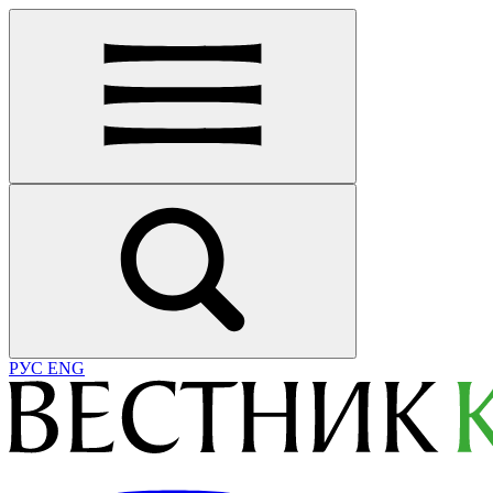
РУС
ENG