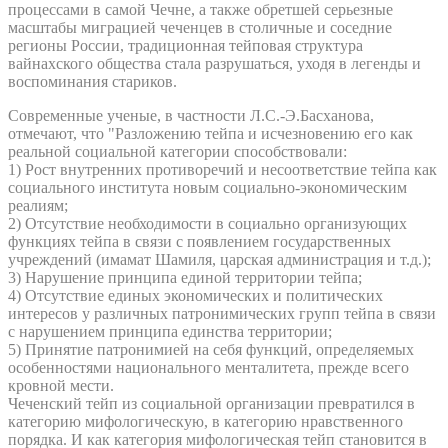
процессами в самой Чечне, а также обретшей серьезные
масштабы миграцией чеченцев в столичные и соседние
регионы России, традиционная тейповая структура
вайнахского общества стала разрушаться, уходя в легенды и
воспоминания стариков.
Современные ученые, в частности Л.С.-Э.Басханова,
отмечают, что "Разложению тейпа и исчезновению его как
реальной социальной категории способствовали:
1) Рост внутренних противоречий и несоответствие тейпа как
социального института новым социально-экономическим
реалиям;
2) Отсутствие необходимости в социально организующих
функциях тейпа в связи с появлением государственных
учреждений (имамат Шамиля, царская администрация и т.д.);
3) Нарушение принципа единой территории тейпа;
4) Отсутствие единых экономических и политических
интересов у различных патронимических групп тейпа в связи
с нарушением принципа единства территории;
5) Принятие патронимией на себя функций, определяемых
особенностями национального менталитета, прежде всего
кровной мести.
Чеченский тейп из социальной организации превратился в
категорию мифологическую, в категорию нравственного
порядка. И как категория мифологическая тейп становится в