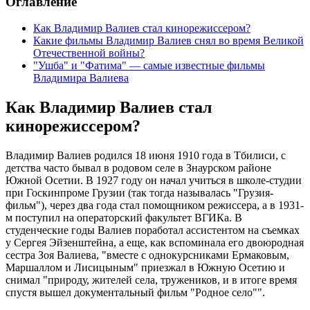
Оглавление
Как Владимир Валиев стал кинорежиссером?
Какие фильмы Владимир Валиев снял во время Великой
Отечественной войны?
"Ушба" и "Фатима" — самые известные фильмы
Владимира Валиева
Как Владимир Валиев стал
кинорежиссером?
Владимир Валиев родился 18 июня 1910 года в Тбилиси, с
детства часто бывал в родовом селе в Знаурском районе
Южной Осетии. В 1927 году он начал учиться в школе-студии
при Госкинпроме Грузии (так тогда называлась "Грузия-
фильм"), через два года стал помощником режиссера, а в 1931-
м поступил на операторский факультет ВГИКа. В
студенческие годы Валиев поработал ассистентом на съемках
у Сергея Эйзенштейна, а еще, как вспоминала его двоюродная
сестра Зоя Валиева, "вместе с однокурсниками Ермаковым,
Маршаллом и Лисицыным" приезжал в Южную Осетию и
снимал "природу, жителей села, тружеников, и в итоге время
спустя вышел документальный фильм "Родное село"".