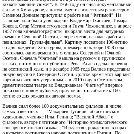
захватывающий сюжет". В 1956 году он снял документальный
фильм о Хетагурове, а потом вместе с известным режиссером
Семеном Долидзе приступил к работе над "Фатимой". На
главные роли были утверждены Владимир Тхапсаев, Тамара
Кокова, Отар Мегвинетухуцеси и Гиули Чохонелидзе, в апреле
1957 года кинематографисты выбрали места для натурных
съемок в Северной Осетии, а через месяц началась работа в
павильонах "Грузия-фильма". Картину посвятили 100-летию
со дня рождения Хетагурова, премьера в октябре 1958 года
состоялась одновременно в столицах Северной и Южной
Осетии. Сначала "Фатима" вышла на русском и грузинском
языках, потом поэт и публицист Реваз Асаев сделал перевод
на осетинский язык, и в декабре 1965 года Валиев представил
новую версию в Северной Осетии. Долгое время этот вариант
картины считался утерянным, а в 2019 году в Осетинском
драматическом театре во Владикавказе "Фатиму" впервые
показали в новом дубляже, приурочив это событие к 160-
летию со дня рождения автора поэмы.
Валиев снял более 100 документальных фильмов, в числе
самых известных — "Махарбек Туганов" об осетинском
художнике, ученике Ильи Репина; "Василий Абаев" о
филологе, авторе пятитомного "Историко-этимологического
словаря осетинского языка"; "Искусство, рожденное в горах"
о культуре осетинского народа; посвященные Грузии "По