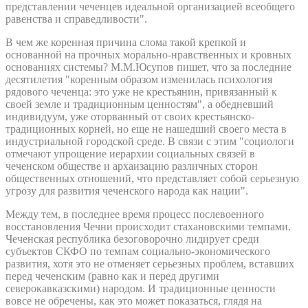
представлении чеченцев идеальной организацией всеобщего
равенства и справедливости".
В чем же коренная причина слома такой крепкой и
основанной на прочных морально-нравственных и кровных
основаниях системы? М.М.Юсупов пишет, что за последние
десятилетия "коренным образом изменилась психология
рядового чеченца: это уже не крестьянин, привязанный к
своей земле и традиционным ценностям", а обедневший
индивидуум, уже оторванный от своих крестьянско-
традиционных корней, но еще не нашедший своего места в
индустриальной городской среде. В связи с этим "социологи
отмечают упрощение иерархии социальных связей в
чеченском обществе и архаизацию различных сторон
общественных отношений, что представляет собой серьезную
угрозу для развития чеченского народа как нации".
Между тем, в последнее время процесс послевоенного
восстановления Чечни происходит стахановскими темпами.
Чеченская республика безоговорочно лидирует среди
субъектов СКФО по темпам социально-экономического
развития, хотя это не отменяет серьезных проблем, вставших
перед чеченским (равно как и перед другими
северокавказскими) народом. И традиционные ценности
вовсе не обречены, как это может показаться, глядя на