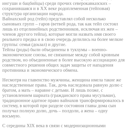
ингуши и бацбийцы) среди прочих северокавказских –
сохранившаяся и в XX веке родоплеменная (тейповая)
структура организации народа.
Вайнахский род (тейп) представлял собой несколько
сыновьих групп – гаров (ветвей рода, так как тейп состоял
лишь из отцелинейных родственников, исключая их жен –
членов другого тейпа), которые могли назвать имя своего
реального предка и в свою очередь делились на более мелкие
группы: семья (доьзал) и другие.
Тейпы (роды) были объединены в тукхумы – военно-
экономические союзы, не связанные между собой кровным
родством, но объединенные в более высокую ассоциацию для
совместного решения общих задач защиты от нападения
противника и экономического обмена.
Несмотря на главенство мужчины, женщина имела такие же
наследственные права. Так, дочь наследовала равную долю с
братом, а мать – наравне с детьми. И лишь позже, с
установлением шариата (гражданского права мусульман),
традиционное адатное право вайнахов трансформировалось в
систему, в которой при разделе состояния главы дома сын
получал полную долю, дочь – полдоли, а жена – одну
восьмую.
С середины XIX века в связи с модернизационными