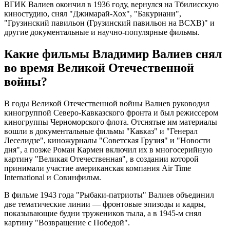
ВГИК Валиев окончил в 1936 году, вернулся на Тбилисскую
киностудию, снял "Джимарай-Хох", "Бакуриани",
"Грузинский павильон (Грузинский павильон на ВСХВ)" и
другие документальные и научно-популярные фильмы.
Какие фильмы Владимир Валиев снял
во время Великой Отечественной
войны?
В годы Великой Отечественной войны Валиев руководил
киногруппой Северо-Кавказского фронта и был режиссером
киногруппы Черноморского флота. Отснятые им материалы
вошли в документальные фильмы "Кавказ" и "Генерал
Леселидзе", киножурналы "Советская Грузия" и "Новости
дня", а позже Роман Кармен включил их в многосерийную
картину "Великая Отечественная", в создании которой
принимали участие американская компания Air Time
International и Совинфильм.
В фильме 1943 года "Рыбаки-патриоты" Валиев объединил
две тематические линии — фронтовые эпизоды и кадры,
показывающие будни тружеников тыла, а в 1945-м снял
картину "Возвращение с Победой".