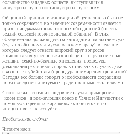
большинство западных обществ, выступивших в
индустриальную и постиндустриальную эпоху.
Общинный принцип организации общественного быта не
только сохраняется, но велением современности является
признание джамаатно-кантонных объединений (то есть
реалий сельской территориальной общины). В этих
объединениях должны действовать адатно-шариатные суды
(суды по обычному и мусульманскому праву), в ведение
которых следует отнести широкий круг вопросов,
касающихся внутренней жизни общины: нарушение прав
женщин, семейно-брачные отношения, процедуры
улаживания различный споров, в отдельных случаях даже
связанные с убийством (процедура примирения кровников)".
Сегодня все больше говорят о необходимости сохранения
норм поведения, диктуемых традиционными установками.
Стоит также вспомнить недавние случаи примирения
"кровников" и враждующих родов в Чечне и Ингушетии с
помощью старейших моральных авторитетов и по
инициативе глав республик.
Продолжение следует
Читайте нас в