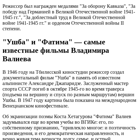
Режиссер был награжден медалями "За оборону Кавказа", "За
победу над Германией в Великой Отечественной войне 1941-
1945 гг.", "За доблестный труд в Великой Отечественной
войне 1941-1945 гг." и орденом Отечественной войны II
степени.
"Ушба" и "Фатима" — самые
известные фильмы Владимира
Валиева
В 1946 году на Тбилисской киностудии режиссер создал
документальный фильм "Ушба" в память об известном
альпинисте Александре Джапаридзе. Заслуженный мастер
спорта СССР погиб в октябре 1945-го во время траверса
(подъема на вершину и спуск по разным маршрутам) вершин
Ушбы. В 1947 году картина была показана на международном
Венецианском кинофестивале.
Об экранизации поэмы Коста Хетагурова "Фатима" Валиев
задумывался еще во время учебы во ВГИКе: его, по
собственному признанию, "привлекло многое: и поэтичность
произведения, и его демократическая направленность, и
вечно живая тема верности долгу, семье, и острый