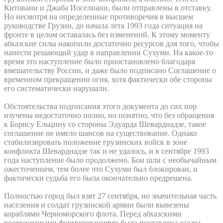
Китовани и Джаба Иоселиани, были отправлены в отставку.
Но несмотря на определенные противоречия в высшем
руководстве Грузии, до начала лета 1993 года ситуация на
фронте в целом оставалась без изменений. К этому моменту
абхазские силы накопили достаточно ресурсов для того, чтобы
нанести решающий удар в направлении Сухуми. На какое-то
время это наступление было приостановлено благодаря
вмешательству России, и даже было подписано Соглашение о
временном прекращении огня, хотя фактически обе стороны
его систематически нарушали.
Обстоятельства подписания этого документа до сих пор
изучены недостаточно полно, но понятно, что без обращения
к Борису Ельцину со стороны Эдуарда Шеварднадзе, такое
соглашение не имело шансов на существование. Однако
стабилизировать положение грузинских войск в зоне
конфликта Шеварднадзе так и не удалось, и в сентябре 1993
года наступление было продолжено. Бои шли с необычайным
ожесточением, тем более что Сухуми был блокирован, и
фактически судьба его была окончательно предрешена.
Полностью город был взят 27 сентября, но значительная часть
населения и солдат грузинской армии были вывезены
кораблями Черноморского флота. Перед абхазскими
вооруженными формированиями была поставлена задача –