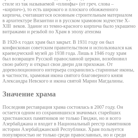
стиле из так называемой «плинфы» (от греч. слова –
«кирпич»), то есть широкого и плоского обожженного
кирпича, считавшегося основным строительным материалом
в архитектуре Византии и в русском храмовом зодчестве X-
XIII веков. Здание из темно-красного кирпича было украшено
витражами и резьбой по Храм в эпоху атеизма
В 1920-х годах храм был закрыт. В 1931 году он был
конфискован советским правительством и использовался как
краеведческий музей до 1938 года. Лишь в 1946 году храм
был возвращен Русской православной церкви, возобновил
свою работу и открыл свои двери для прихожан. От
дореволюционного интерьера сохранились старинные иконы,
в частности, храмовая икона святого благоверного князя
Александра Невского и икона святой Марии Магдалины.
Значение храма
Последняя реставрация храма состоялась в 2007 году. Он
остается одним из сохранившихся значимых старейших
христианских памятников не только Гянджи, но и всего
Азербайджана и входит в Национальный реестр памятников
истории Азербайджанской Республики. Храм пользуется
популярностью не только среди православных, но и среди