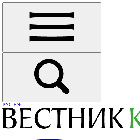
РУС
ENG