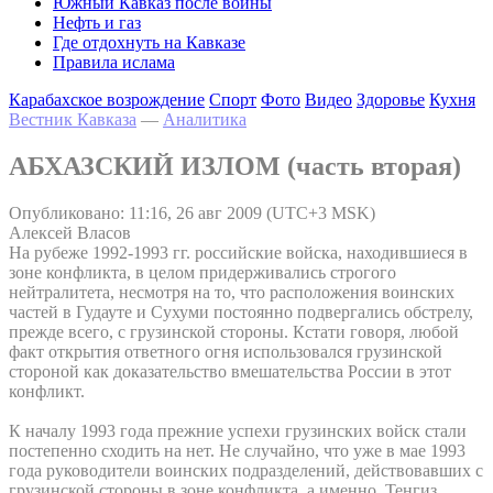
Южный Кавказ после войны
Нефть и газ
Где отдохнуть на Кавказе
Правила ислама
Карабахское возрождение
Спорт
Фото
Видео
Здоровье
Кухня
Вестник Кавказа
—
Аналитика
АБХАЗСКИЙ ИЗЛОМ (часть вторая)
Опубликовано: 11:16, 26 авг 2009 (UTC+3 MSK)
Алексей Власов
На рубеже 1992-1993 гг. российские войска, находившиеся в
зоне конфликта, в целом придерживались строгого
нейтралитета, несмотря на то, что расположения воинских
частей в Гудауте и Сухуми постоянно подвергались обстрелу,
прежде всего, с грузинской стороны. Кстати говоря, любой
факт открытия ответного огня использовался грузинской
стороной как доказательство вмешательства России в этот
конфликт.
К началу 1993 года прежние успехи грузинских войск стали
постепенно сходить на нет. Не случайно, что уже в мае 1993
года руководители воинских подразделений, действовавших с
грузинской стороны в зоне конфликта, а именно, Тенгиз