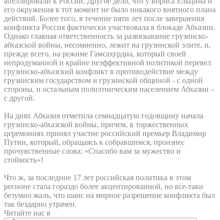
апеллировали к России. Другое дело, что у Бориса Ельцина и
его окружения в тот момент не было никакого внятного плана
действий. Более того, в течение пяти лет после завершения
конфликта Россия фактически участвовала в блокаде Абхазии.
Однако главная ответственность за развязывание грузинско-
абхазской войны, несомненно, лежит на грузинской элите, и,
прежде всего, на режиме Гамсахурдиа, который своей
непродуманной и крайне неэффективной политикой перевел
грузинско-абхазский конфликт в противодействие между
грузинским государством и грузинской общиной - с одной
стороны, и остальным полиэтническим населением Абхазии –
с другой.
На днях Абхазия отметила семнадцатую годовщину начала
грузинско-абхазской войны, причем, в торжественных
церемониях принял участие российский премьер Владимир
Путин, который, обращаясь к собравшимся, произнес
прочувственные слова: «Спасибо вам за мужество и
стойкость»!
Что ж, за последние 17 лет российская политика в этом
регионе стала гораздо более акцентированной, но все-таки
безумно жаль, что шанс на мирное разрешение конфликта был
так бездарно утрачен.
Читайте нас в