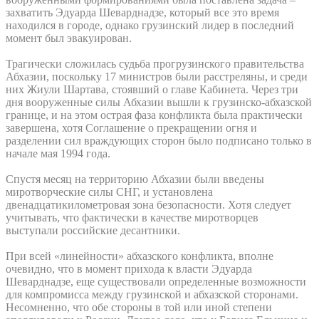
захватить Эдуарда Шеварднадзе, который все это время
находился в городе, однако грузинский лидер в последний
момент был эвакуирован.
Трагически сложилась судьба прогрузинского правительства
Абхазии, поскольку 17 министров были расстреляны, и среди
них Жиули Шартава, стоявший о главе Кабинета. Через три
дня вооруженные силы Абхазии вышли к грузинско-абхазской
границе, и на этом острая фаза конфликта была практически
завершена, хотя Соглашение о прекращении огня и
разделении сил враждующих сторон было подписано только в
начале мая 1994 года.
Спустя месяц на территорию Абхазии были введены
миротворческие силы СНГ, и установлена
двенадцатикилометровая зона безопасности. Хотя следует
учитывать, что фактически в качестве миротворцев
выступали российские десантники.
При всей «линейности» абхазского конфликта, вполне
очевидно, что в момент прихода к власти Эдуарда
Шеварднадзе, еще существовали определенные возможности
для компромисса между грузинской и абхазской сторонами.
Несомненно, что обе стороны в той или иной степени