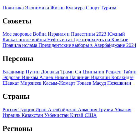
Политика
Экономика
Жизнь
Культура
Спорт
Туризм
Сюжеты
Мое здоровье
Война Израиля и Палестины 2023
Южный
Кавказ после войны
Нефть и газ
Где отдохнуть на Кавказе
Правила ислама
Президентские выборы в Азербайджане 2024
Персоны
Владимир Путин
Дональд Трамп
Си Цзиньпин
Реджеп Тайип
Эрдоган
Ильхам Алиев
Никол Пашинян
Ираклий Кобахидзе
Шавкат Мирзиеев
Касым-Жомарт Токаев
Масуд Пезешкиан
Страны
Россия
Турция
Иран
Азербайджан
Армения
Грузия
Абхазия
Израиль
Казахстан
Узбекистан
Китай
США
Регионы