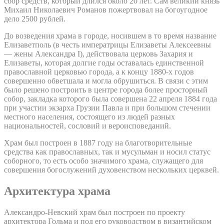
сбор средств, который длился около 20 лет. Сам великий князь
Михаил Николаевич Романов пожертвовал на богоугодное
дело 2500 рублей.
До возведения храма в городе, носившем в то время название
Елизаветполь (в честь императрицы Елизаветы Алексеевны
— жены Александра I), действовала церковь Захария и
Елизаветы, которая долгие годы оставалась единственной
православной церковью города, а к концу 1880-х годов
совершенно обветшала и могла обрушиться. В связи с этим
было решено построить в центре города более просторный
собор, закладка которого была совершена 22 апреля 1884 года
при участии экзарха Грузии Павла и при большом стечении
местного населения, состоящего из людей разных
национальностей, сословий и вероисповеданий.
Храм был построен в 1887 году на благотворительные
средства как православных, так и мусульман и носил статус
соборного, то есть особо значимого храма, служащего для
совершения богослужений духовенством нескольких церквей.
Архитектура храма
Александро-Невский храм был построен по проекту
архитектора Гольма и под его руководством в византийском