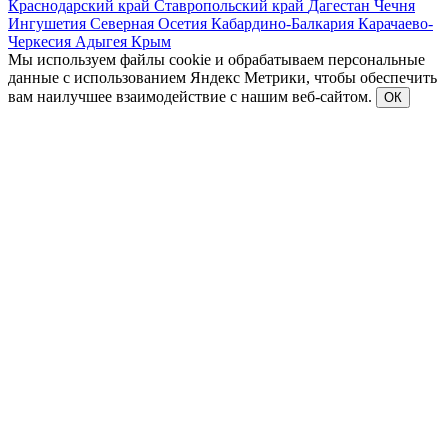
Краснодарский край
Ставропольский край
Дагестан
Чечня
Ингушетия
Северная Осетия
Кабардино-Балкария
Карачаево-
Черкесия
Адыгея
Крым
Мы используем файлы cookie и обрабатываем персональные
данные с использованием Яндекс Метрики, чтобы обеспечить
вам наилучшее взаимодействие с нашим веб-сайтом.
ОК