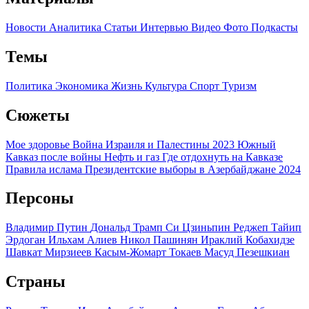
Новости
Аналитика
Статьи
Интервью
Видео
Фото
Подкасты
Темы
Политика
Экономика
Жизнь
Культура
Спорт
Туризм
Сюжеты
Мое здоровье
Война Израиля и Палестины 2023
Южный
Кавказ после войны
Нефть и газ
Где отдохнуть на Кавказе
Правила ислама
Президентские выборы в Азербайджане 2024
Персоны
Владимир Путин
Дональд Трамп
Си Цзиньпин
Реджеп Тайип
Эрдоган
Ильхам Алиев
Никол Пашинян
Ираклий Кобахидзе
Шавкат Мирзиеев
Касым-Жомарт Токаев
Масуд Пезешкиан
Страны