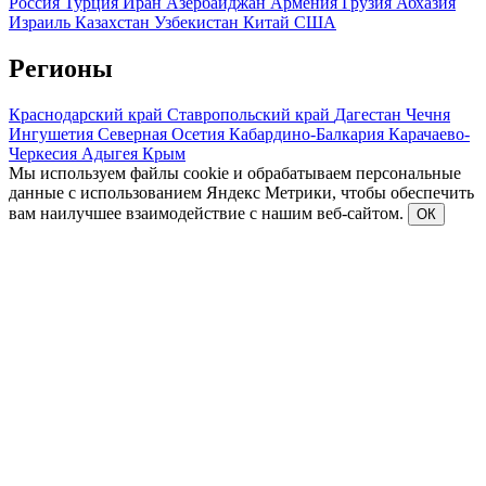
Россия
Турция
Иран
Азербайджан
Армения
Грузия
Абхазия
Израиль
Казахстан
Узбекистан
Китай
США
Регионы
Краснодарский край
Ставропольский край
Дагестан
Чечня
Ингушетия
Северная Осетия
Кабардино-Балкария
Карачаево-
Черкесия
Адыгея
Крым
Мы используем файлы cookie и обрабатываем персональные
данные с использованием Яндекс Метрики, чтобы обеспечить
вам наилучшее взаимодействие с нашим веб-сайтом.
ОК