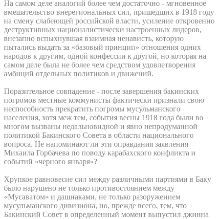
На самом деле аналогий более чем достаточно - мгновенное
вмешательство внерегиональных сил, пришедших в 1918 году
на смену слабеющей российской власти, усиление откровенно
деструктивных националистически настроенных лидеров,
внезапно вспыхнувшая взаимная ненависть, которую
пытались выдать за «базовый принцип» отношения одних
народов к другим, одной конфессии к другой, но которая на
самом деле была не более чем средством удовлетворения
амбиций отдельных политиков и движений.
Поразительное совпадение - после завершения бакинских
погромов местные коммунисты фактически признали свою
неспособность прекратить погромы мусульманского
населения, хотя меж тем, события весны 1918 года были во
многом вызваны недальновидной и явно непродуманной
политикой Бакинского Совета в области национального
вопроса. Не напоминают ли эти оправдания заявления
Михаила Горбачева по поводу карабахского конфликта и
событий «черного января»?
Хрупкое равновесие сил между различными партиями в Баку
было нарушено не только противостоянием между
«Мусаватом» и дашнаками, не только разоружением
мусульманского дивизиона, но, прежде всего, тем, что
Бакинский Совет в определенный момент выпустил джинна