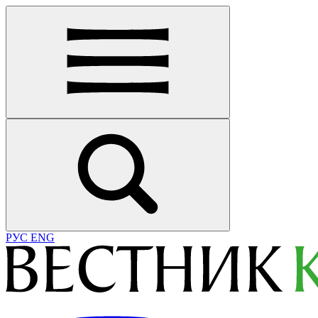
РУС
ENG