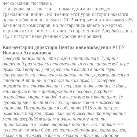
несколькими тысячами.
Эта кровавая жатва стала только одним из эпизодов
Гражданской войны, но именно этот урок истории оказался
предан забвению властями СССР, которые почтили память 26
Бакинских комиссаров, но постарались забыть о жертвах
мартовских погромах в столице современного Азербайджана.
Ну, а история невыученных уроков не прощает.
Комментарий директора Центра кавказоведения РГГУ
Исмаила Агакишиева
Следует напомнить, что тогда противникам Турции в
очередной раз удалось использовать в геополитической игре
армянский вопрос. Для укрепления власти в бакинскую
ситуацию были вовлечены воинские части, сражавшиеся на
стороне Антанты и состоявшие из армян. Потерпев
поражение в столкновении с турками и оказавшись в Баку,
эти вооруженные формирования с особым усердием
истребляли мирных людей в мусульманских кварталах. Те
чудовищные события до сих пор вызывают множество
вопросов. Пострадавшие в событиях 1915 года от рук
османских тюрков, армянские вооруженные формирования
мстили азербайджанцам только потому, что те
принадлежали к семье тюркских народов. Но с таким же
«успехом» можно было убивать кабардинцев, карачаевцев,
калмыков, туркмен, узбеков, казахов, киргизов... Вообще