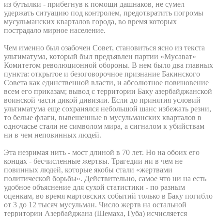
из бутылки - прибегнув к помощи дашнаков, не сумел
удержать ситуацию под контролем, предотвратить погромы
мусульманских кварталов города, во время которых
пострадало мирное население.
Чем именно был озабочен Совет, становиться ясно из текста
ультиматума, который был предъявлен партии «Мусават»
Комитетом революционной обороны. В нем было два главных
пункта: открытое и безоговорочное признание Бакинского
Совета как единственной власти, и абсолютное повиновение
всем его приказам; вывод с территории Баку азербайджанской
воинской части дикой дивизии. Если до принятия условий
ультиматума еще сохранялся небольшой шанс избежать резни,
то белые флаги, вывешенные в мусульманских кварталов в
одночасье стали не символом мира, а сигналом к убийствам
ни в чем неповинных людей.
Эта незримая нить - мост длиной в 70 лет. Но на обоих его
концах - бесчисленные жертвы. Трагедии ни в чем не
повинных людей, которые якобы стали «жертвами
политической борьбы». Действительно, самое что ни на есть
удобное объяснение для сухой статистики - по разным
оценкам, во время мартовских событий только в Баку погибло
от 3 до 12 тысяч мусульман. Число жертв на остальной
территории Азербайджана (Шемаха, Губа) исчисляется