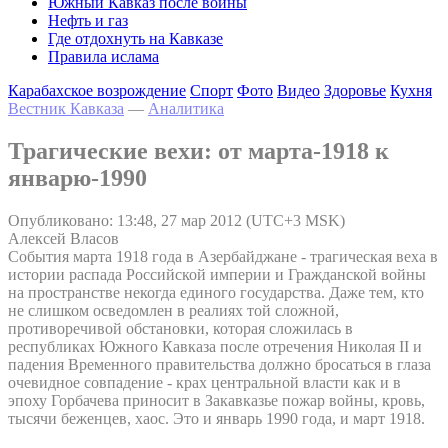
Южный Кавказ после войны
Нефть и газ
Где отдохнуть на Кавказе
Правила ислама
Карабахское возрождение
Спорт
Фото
Видео
Здоровье
Кухня
Вестник Кавказа
—
Аналитика
Трагические вехи: от марта-1918 к
январю-1990
Опубликовано: 13:48, 27 мар 2012 (UTC+3 MSK)
Алексей Власов
События марта 1918 года в Азербайджане - трагическая веха в
истории распада Российской империи и Гражданской войны
на пространстве некогда единого государства. Даже тем, кто
не слишком осведомлен в реалиях той сложной,
противоречивой обстановки, которая сложилась в
республиках Южного Кавказа после отречения Николая II и
падения Временного правительства должно бросаться в глаза
очевидное совпадение - крах центральной власти как и в
эпоху Горбачева приносит в Закавказье пожар войны, кровь,
тысячи беженцев, хаос. Это и январь 1990 года, и март 1918.