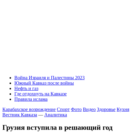
Война Израиля и Палестины 2023
Южный Кавказ после войны
Нефть и газ
Где отдохнуть на Кавказе
Правила ислама
Карабахское возрождение
Спорт
Фото
Видео
Здоровье
Кухня
Вестник Кавказа
—
Аналитика
Грузия вступила в решающий год