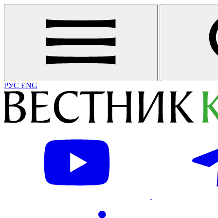
РУС
ENG