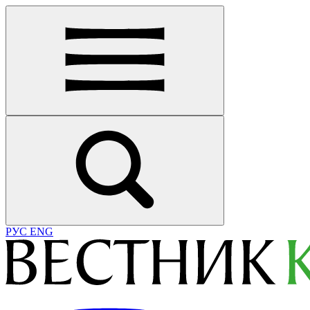
РУС
ENG