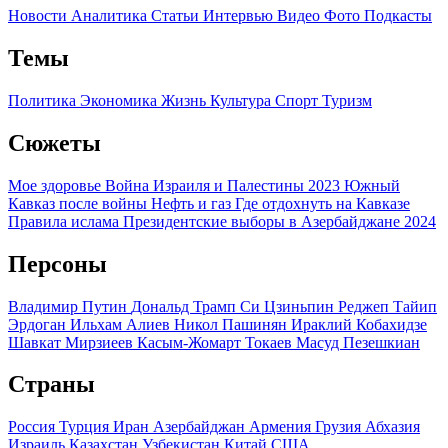
Новости
Аналитика
Статьи
Интервью
Видео
Фото
Подкасты
Темы
Политика
Экономика
Жизнь
Культура
Спорт
Туризм
Сюжеты
Мое здоровье
Война Израиля и Палестины 2023
Южный
Кавказ после войны
Нефть и газ
Где отдохнуть на Кавказе
Правила ислама
Президентские выборы в Азербайджане 2024
Персоны
Владимир Путин
Дональд Трамп
Си Цзиньпин
Реджеп Тайип
Эрдоган
Ильхам Алиев
Никол Пашинян
Ираклий Кобахидзе
Шавкат Мирзиеев
Касым-Жомарт Токаев
Масуд Пезешкиан
Страны
Россия
Турция
Иран
Азербайджан
Армения
Грузия
Абхазия
Израиль
Казахстан
Узбекистан
Китай
США