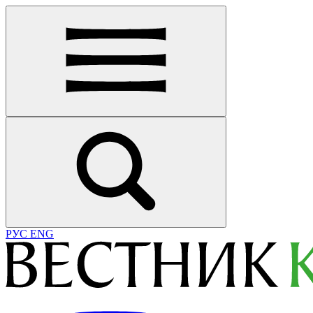
РУС
ENG