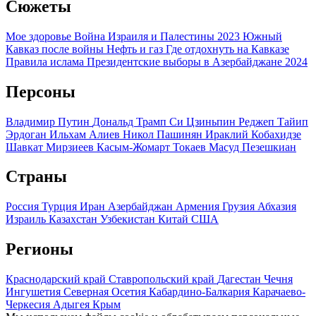
Сюжеты
Мое здоровье
Война Израиля и Палестины 2023
Южный
Кавказ после войны
Нефть и газ
Где отдохнуть на Кавказе
Правила ислама
Президентские выборы в Азербайджане 2024
Персоны
Владимир Путин
Дональд Трамп
Си Цзиньпин
Реджеп Тайип
Эрдоган
Ильхам Алиев
Никол Пашинян
Ираклий Кобахидзе
Шавкат Мирзиеев
Касым-Жомарт Токаев
Масуд Пезешкиан
Страны
Россия
Турция
Иран
Азербайджан
Армения
Грузия
Абхазия
Израиль
Казахстан
Узбекистан
Китай
США
Регионы
Краснодарский край
Ставропольский край
Дагестан
Чечня
Ингушетия
Северная Осетия
Кабардино-Балкария
Карачаево-
Черкесия
Адыгея
Крым