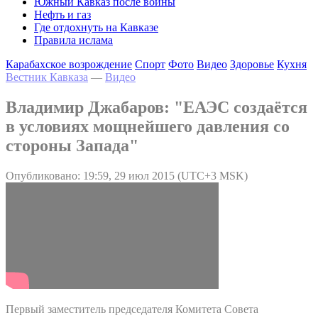
Южный Кавказ после войны
Нефть и газ
Где отдохнуть на Кавказе
Правила ислама
Карабахское возрождение
Спорт
Фото
Видео
Здоровье
Кухня
Вестник Кавказа
—
Видео
Владимир Джабаров: "ЕАЭС создаётся
в условиях мощнейшего давления со
стороны Запада"
Опубликовано: 19:59, 29 июл 2015 (UTC+3 MSK)
Первый заместитель председателя Комитета Совета