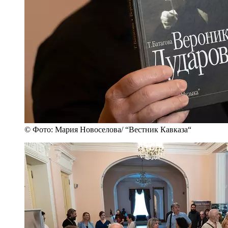
© Фото: Мария Новоселова/ “Вестник Кавказа“