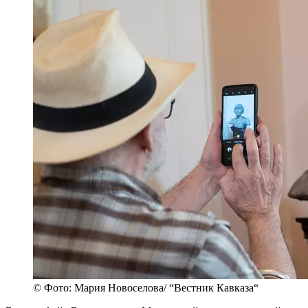
© Фото: Мария Новоселова/ “Вестник Кавказа“