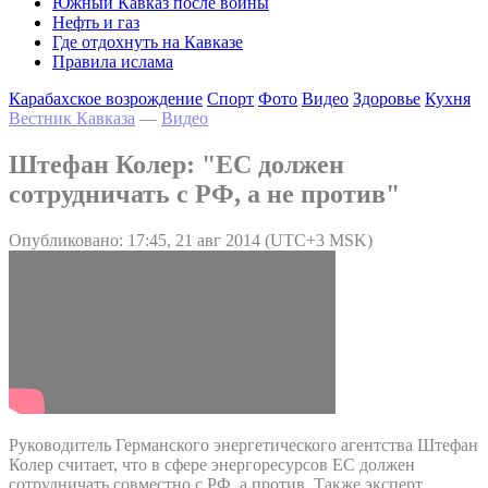
Южный Кавказ после войны
Нефть и газ
Где отдохнуть на Кавказе
Правила ислама
Карабахское возрождение
Спорт
Фото
Видео
Здоровье
Кухня
Вестник Кавказа
—
Видео
Штефан Колер: "ЕС должен
сотрудничать с РФ, а не против"
Опубликовано: 17:45, 21 авг 2014 (UTC+3 MSK)
Руководитель Германского энергетического агентства Штефан
Колер считает, что в сфере энергоресурсов ЕС должен
сотрудничать совместно с РФ, а против. Также эксперт