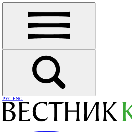
РУС
ENG