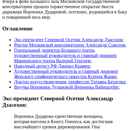
Вчера в фойе Большого зала Московской государственной
консерватории прошло торжественное открытие бюста
дирижера Вероники Дударовой, осетинке, родившейся в Баку
и покорившей весь мир.
Оглавление
Экс-президент Северной Осетии Александр Дзасохов:
Ректор Московской консерватории Александр Соколов:
Генеральный директор Большого театра,
художественный руководитель и главный дирижер
Мариинского театра Валерий Гергиев:
Народный артист РФ Даниил Крамер:
Художественный руководитель и главный дирижер
Женского симфонического оркестра Ксения Жарко:
Доктор искусствоведения, профессор Татьяна Батагова:
Внучка Вероники Дударовой Вероника Вайнштейн:
Экс-президент Северной Осетии Александр
Дзасохов:
Вероника Дударова единственная женщина,
которая внесена в Книгу Гиннеса, как достигшая
высочайшего уровня дирижирования. Она