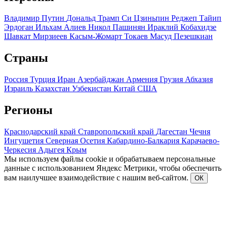
Владимир Путин
Дональд Трамп
Си Цзиньпин
Реджеп Тайип
Эрдоган
Ильхам Алиев
Никол Пашинян
Ираклий Кобахидзе
Шавкат Мирзиеев
Касым-Жомарт Токаев
Масуд Пезешкиан
Страны
Россия
Турция
Иран
Азербайджан
Армения
Грузия
Абхазия
Израиль
Казахстан
Узбекистан
Китай
США
Регионы
Краснодарский край
Ставропольский край
Дагестан
Чечня
Ингушетия
Северная Осетия
Кабардино-Балкария
Карачаево-
Черкесия
Адыгея
Крым
Мы используем файлы cookie и обрабатываем персональные
данные с использованием Яндекс Метрики, чтобы обеспечить
вам наилучшее взаимодействие с нашим веб-сайтом.
ОК