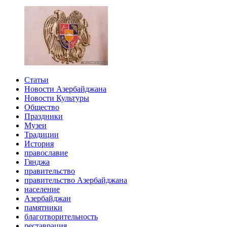
Статьи
Новости Азербайджана
Новости Культуры
Общество
Праздники
Музеи
Традиции
История
православие
Гянджа
правительство
правительство Азербайджана
население
Азербайджан
памятники
благотворительность
реставрация