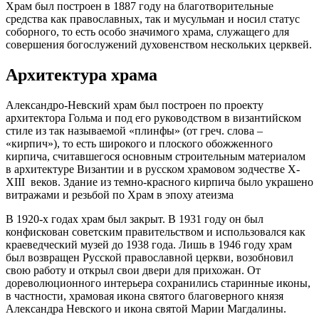
Храм был построен в 1887 году на благотворительные
средства как православных, так и мусульман и носил статус
соборного, то есть особо значимого храма, служащего для
совершения богослужений духовенством нескольких церквей.
Архитектура храма
Александро-Невский храм был построен по проекту
архитектора Гольма и под его руководством в византийском
стиле из так называемой «плинфы» (от греч. слова –
«кирпич»), то есть широкого и плоского обожженного
кирпича, считавшегося основным строительным материалом
в архитектуре Византии и в русском храмовом зодчестве X-
XIII веков. Здание из темно-красного кирпича было украшено
витражами и резьбой по Храм в эпоху атеизма
В 1920-х годах храм был закрыт. В 1931 году он был
конфискован советским правительством и использовался как
краеведческий музей до 1938 года. Лишь в 1946 году храм
был возвращен Русской православной церкви, возобновил
свою работу и открыл свои двери для прихожан. От
дореволюционного интерьера сохранились старинные иконы,
в частности, храмовая икона святого благоверного князя
Александра Невского и икона святой Марии Магдалины.