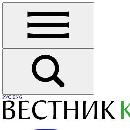
РУС
ENG