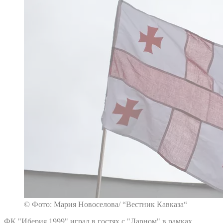
© Фото: Мария Новоселова/ “Вестник Кавказа“
ФК "Иберия 1999" играл в гостях с "Ларном" в рамках