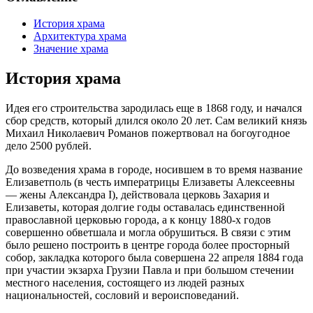
История храма
Архитектура храма
Значение храма
История храма
Идея его строительства зародилась еще в 1868 году, и начался
сбор средств, который длился около 20 лет. Сам великий князь
Михаил Николаевич Романов пожертвовал на богоугодное
дело 2500 рублей.
До возведения храма в городе, носившем в то время название
Елизаветполь (в честь императрицы Елизаветы Алексеевны
— жены Александра I), действовала церковь Захария и
Елизаветы, которая долгие годы оставалась единственной
православной церковью города, а к концу 1880-х годов
совершенно обветшала и могла обрушиться. В связи с этим
было решено построить в центре города более просторный
собор, закладка которого была совершена 22 апреля 1884 года
при участии экзарха Грузии Павла и при большом стечении
местного населения, состоящего из людей разных
национальностей, сословий и вероисповеданий.