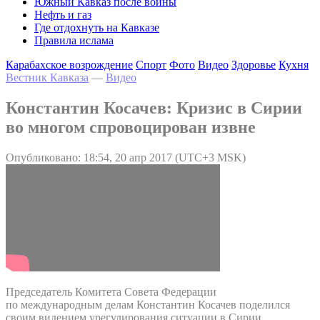
Южный Кавказ после войны
Нефть и газ
Где отдохнуть на Кавказе
Правила ислама
Карабахское возрождение
Спорт
Фото
Видео
Здоровье
Кухня
Вестник Кавказа
—
Видео
Константин Косачев: Кризис в Сирии
во многом спровоцирован извне
Опубликовано: 18:54, 20 апр 2017 (UTC+3 MSK)
Председатель Комитета Совета Федерации
по международным делам Константин Косачев поделился
своим видением урегулирования ситуации в Сирии.