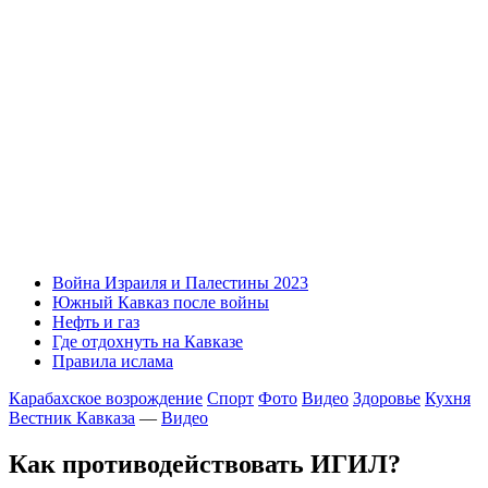
Война Израиля и Палестины 2023
Южный Кавказ после войны
Нефть и газ
Где отдохнуть на Кавказе
Правила ислама
Карабахское возрождение
Спорт
Фото
Видео
Здоровье
Кухня
Вестник Кавказа
—
Видео
Как противодействовать ИГИЛ?