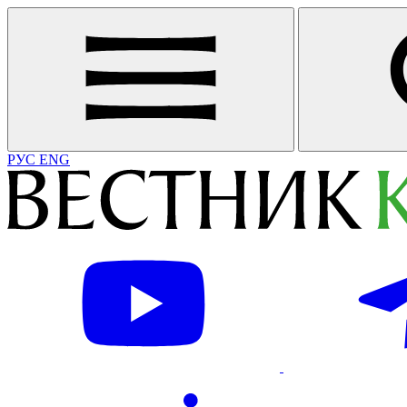
РУС
ENG