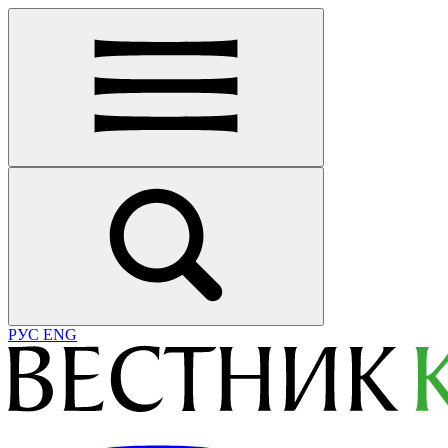
РУС
ENG