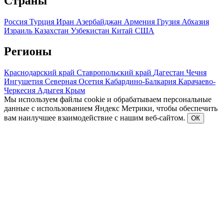
Страны
Россия
Турция
Иран
Азербайджан
Армения
Грузия
Абхазия
Израиль
Казахстан
Узбекистан
Китай
США
Регионы
Краснодарский край
Ставропольский край
Дагестан
Чечня
Ингушетия
Северная Осетия
Кабардино-Балкария
Карачаево-
Черкесия
Адыгея
Крым
Мы используем файлы cookie и обрабатываем персональные
данные с использованием Яндекс Метрики, чтобы обеспечить
вам наилучшее взаимодействие с нашим веб-сайтом.
ОК