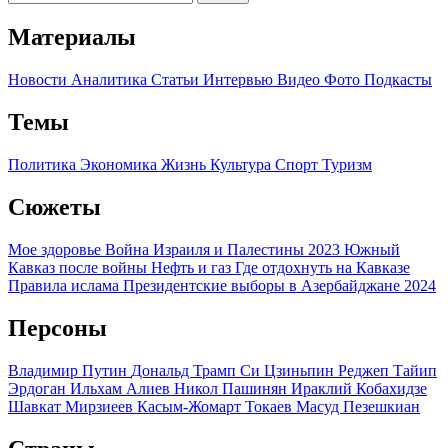
Материалы
Новости
Аналитика
Статьи
Интервью
Видео
Фото
Подкасты
Темы
Политика
Экономика
Жизнь
Культура
Спорт
Туризм
Сюжеты
Мое здоровье
Война Израиля и Палестины 2023
Южный
Кавказ после войны
Нефть и газ
Где отдохнуть на Кавказе
Правила ислама
Президентские выборы в Азербайджане 2024
Персоны
Владимир Путин
Дональд Трамп
Си Цзиньпин
Реджеп Тайип
Эрдоган
Ильхам Алиев
Никол Пашинян
Ираклий Кобахидзе
Шавкат Мирзиеев
Касым-Жомарт Токаев
Масуд Пезешкиан