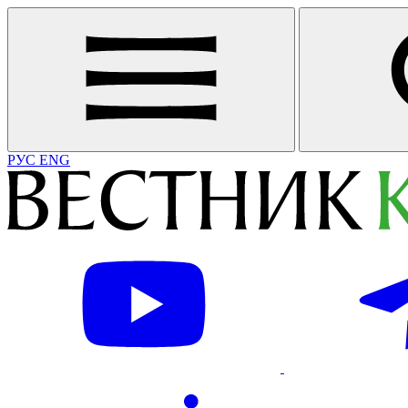
РУС
ENG