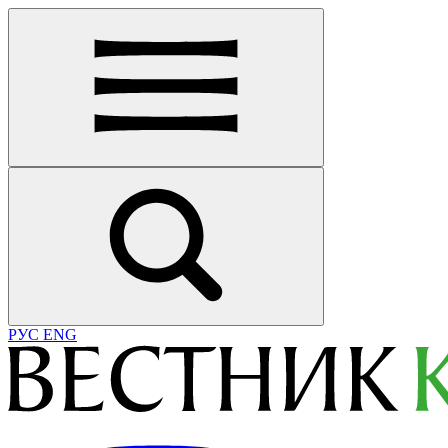
РУС
ENG