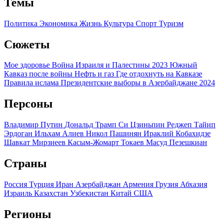
Темы
Политика
Экономика
Жизнь
Культура
Спорт
Туризм
Сюжеты
Мое здоровье
Война Израиля и Палестины 2023
Южный
Кавказ после войны
Нефть и газ
Где отдохнуть на Кавказе
Правила ислама
Президентские выборы в Азербайджане 2024
Персоны
Владимир Путин
Дональд Трамп
Си Цзиньпин
Реджеп Тайип
Эрдоган
Ильхам Алиев
Никол Пашинян
Ираклий Кобахидзе
Шавкат Мирзиеев
Касым-Жомарт Токаев
Масуд Пезешкиан
Страны
Россия
Турция
Иран
Азербайджан
Армения
Грузия
Абхазия
Израиль
Казахстан
Узбекистан
Китай
США
Регионы