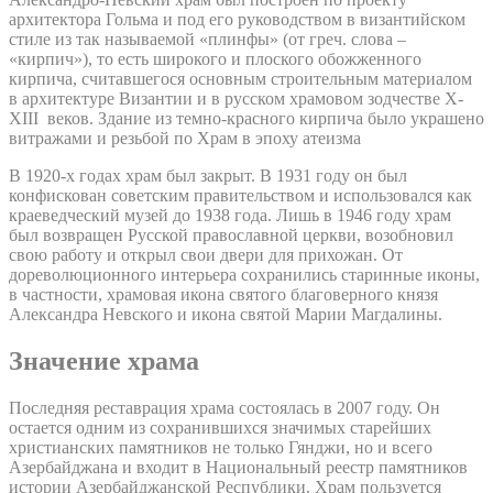
архитектора Гольма и под его руководством в византийском
стиле из так называемой «плинфы» (от греч. слова –
«кирпич»), то есть широкого и плоского обожженного
кирпича, считавшегося основным строительным материалом
в архитектуре Византии и в русском храмовом зодчестве X-
XIII веков. Здание из темно-красного кирпича было украшено
витражами и резьбой по Храм в эпоху атеизма
В 1920-х годах храм был закрыт. В 1931 году он был
конфискован советским правительством и использовался как
краеведческий музей до 1938 года. Лишь в 1946 году храм
был возвращен Русской православной церкви, возобновил
свою работу и открыл свои двери для прихожан. От
дореволюционного интерьера сохранились старинные иконы,
в частности, храмовая икона святого благоверного князя
Александра Невского и икона святой Марии Магдалины.
Значение храма
Последняя реставрация храма состоялась в 2007 году. Он
остается одним из сохранившихся значимых старейших
христианских памятников не только Гянджи, но и всего
Азербайджана и входит в Национальный реестр памятников
истории Азербайджанской Республики. Храм пользуется