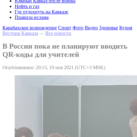
Южный Кавказ после войны
Нефть и газ
Где отдохнуть на Кавказе
Правила ислама
Карабахское возрождение
Спорт
Фото
Видео
Здоровье
Кухня
Вестник Кавказа
—
Все новости
В России пока не планируют вводить
QR-коды для учителей
Опубликовано: 20:13, 19 ноя 2021 (UTC+3 MSK)