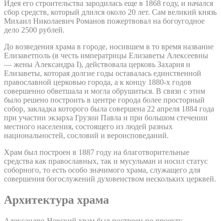
Идея его строительства зародилась еще в 1868 году, и начался
сбор средств, который длился около 20 лет. Сам великий князь
Михаил Николаевич Романов пожертвовал на богоугодное
дело 2500 рублей.
До возведения храма в городе, носившем в то время название
Елизаветполь (в честь императрицы Елизаветы Алексеевны
— жены Александра I), действовала церковь Захария и
Елизаветы, которая долгие годы оставалась единственной
православной церковью города, а к концу 1880-х годов
совершенно обветшала и могла обрушиться. В связи с этим
было решено построить в центре города более просторный
собор, закладка которого была совершена 22 апреля 1884 года
при участии экзарха Грузии Павла и при большом стечении
местного населения, состоящего из людей разных
национальностей, сословий и вероисповеданий.
Храм был построен в 1887 году на благотворительные
средства как православных, так и мусульман и носил статус
соборного, то есть особо значимого храма, служащего для
совершения богослужений духовенством нескольких церквей.
Архитектура храма
Александро-Невский храм был построен по проекту