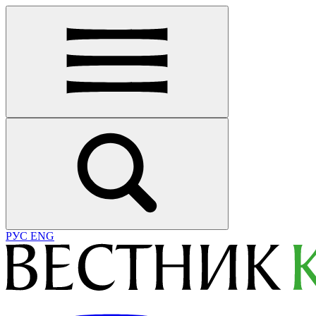
РУС
ENG