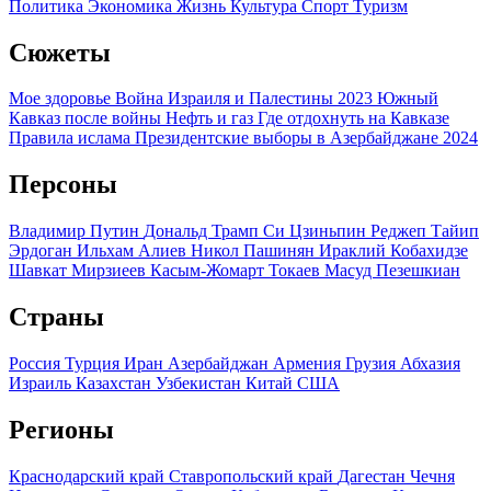
Политика
Экономика
Жизнь
Культура
Спорт
Туризм
Сюжеты
Мое здоровье
Война Израиля и Палестины 2023
Южный
Кавказ после войны
Нефть и газ
Где отдохнуть на Кавказе
Правила ислама
Президентские выборы в Азербайджане 2024
Персоны
Владимир Путин
Дональд Трамп
Си Цзиньпин
Реджеп Тайип
Эрдоган
Ильхам Алиев
Никол Пашинян
Ираклий Кобахидзе
Шавкат Мирзиеев
Касым-Жомарт Токаев
Масуд Пезешкиан
Страны
Россия
Турция
Иран
Азербайджан
Армения
Грузия
Абхазия
Израиль
Казахстан
Узбекистан
Китай
США
Регионы
Краснодарский край
Ставропольский край
Дагестан
Чечня