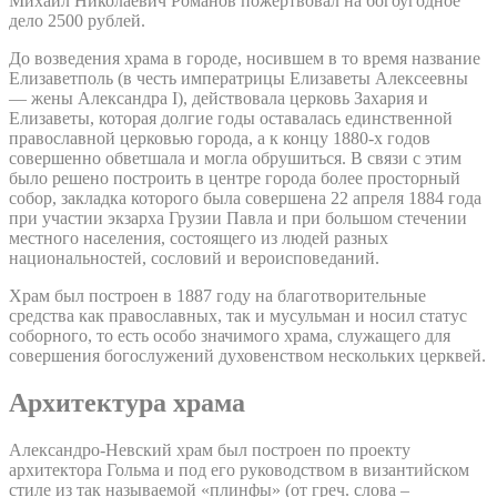
Михаил Николаевич Романов пожертвовал на богоугодное
дело 2500 рублей.
До возведения храма в городе, носившем в то время название
Елизаветполь (в честь императрицы Елизаветы Алексеевны
— жены Александра I), действовала церковь Захария и
Елизаветы, которая долгие годы оставалась единственной
православной церковью города, а к концу 1880-х годов
совершенно обветшала и могла обрушиться. В связи с этим
было решено построить в центре города более просторный
собор, закладка которого была совершена 22 апреля 1884 года
при участии экзарха Грузии Павла и при большом стечении
местного населения, состоящего из людей разных
национальностей, сословий и вероисповеданий.
Храм был построен в 1887 году на благотворительные
средства как православных, так и мусульман и носил статус
соборного, то есть особо значимого храма, служащего для
совершения богослужений духовенством нескольких церквей.
Архитектура храма
Александро-Невский храм был построен по проекту
архитектора Гольма и под его руководством в византийском
стиле из так называемой «плинфы» (от греч. слова –