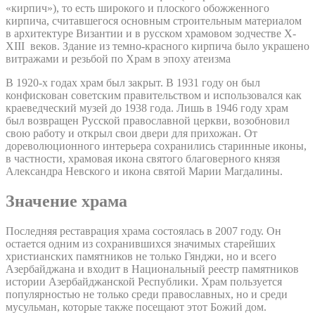
«кирпич»), то есть широкого и плоского обожженного
кирпича, считавшегося основным строительным материалом
в архитектуре Византии и в русском храмовом зодчестве X-
XIII веков. Здание из темно-красного кирпича было украшено
витражами и резьбой по Храм в эпоху атеизма
В 1920-х годах храм был закрыт. В 1931 году он был
конфискован советским правительством и использовался как
краеведческий музей до 1938 года. Лишь в 1946 году храм
был возвращен Русской православной церкви, возобновил
свою работу и открыл свои двери для прихожан. От
дореволюционного интерьера сохранились старинные иконы,
в частности, храмовая икона святого благоверного князя
Александра Невского и икона святой Марии Магдалины.
Значение храма
Последняя реставрация храма состоялась в 2007 году. Он
остается одним из сохранившихся значимых старейших
христианских памятников не только Гянджи, но и всего
Азербайджана и входит в Национальный реестр памятников
истории Азербайджанской Республики. Храм пользуется
популярностью не только среди православных, но и среди
мусульман, которые также посещают этот Божий дом.