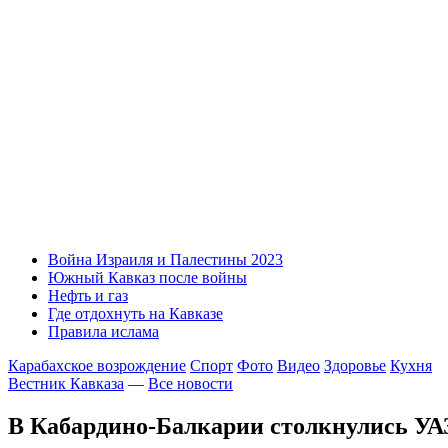
Война Израиля и Палестины 2023
Южный Кавказ после войны
Нефть и газ
Где отдохнуть на Кавказе
Правила ислама
Карабахское возрождение
Спорт
Фото
Видео
Здоровье
Кухня
Вестник Кавказа
—
Все новости
В Кабардино-Балкарии столкнулись УА