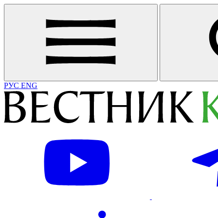
РУС
ENG