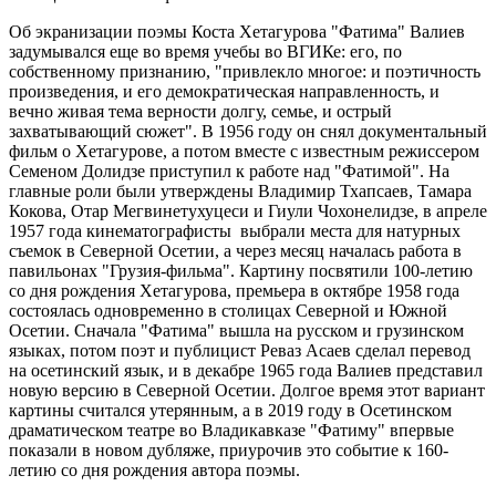
Об экранизации поэмы Коста Хетагурова "Фатима" Валиев
задумывался еще во время учебы во ВГИКе: его, по
собственному признанию, "привлекло многое: и поэтичность
произведения, и его демократическая направленность, и
вечно живая тема верности долгу, семье, и острый
захватывающий сюжет". В 1956 году он снял документальный
фильм о Хетагурове, а потом вместе с известным режиссером
Семеном Долидзе приступил к работе над "Фатимой". На
главные роли были утверждены Владимир Тхапсаев, Тамара
Кокова, Отар Мегвинетухуцеси и Гиули Чохонелидзе, в апреле
1957 года кинематографисты выбрали места для натурных
съемок в Северной Осетии, а через месяц началась работа в
павильонах "Грузия-фильма". Картину посвятили 100-летию
со дня рождения Хетагурова, премьера в октябре 1958 года
состоялась одновременно в столицах Северной и Южной
Осетии. Сначала "Фатима" вышла на русском и грузинском
языках, потом поэт и публицист Реваз Асаев сделал перевод
на осетинский язык, и в декабре 1965 года Валиев представил
новую версию в Северной Осетии. Долгое время этот вариант
картины считался утерянным, а в 2019 году в Осетинском
драматическом театре во Владикавказе "Фатиму" впервые
показали в новом дубляже, приурочив это событие к 160-
летию со дня рождения автора поэмы.