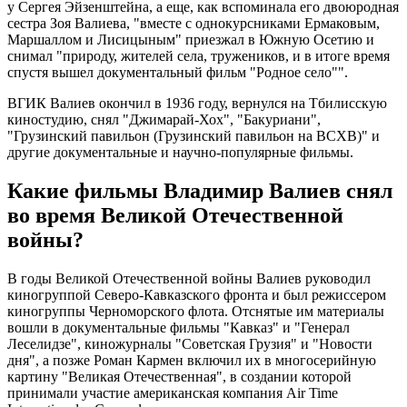
у Сергея Эйзенштейна, а еще, как вспоминала его двоюродная
сестра Зоя Валиева, "вместе с однокурсниками Ермаковым,
Маршаллом и Лисицыным" приезжал в Южную Осетию и
снимал "природу, жителей села, тружеников, и в итоге время
спустя вышел документальный фильм "Родное село"".
ВГИК Валиев окончил в 1936 году, вернулся на Тбилисскую
киностудию, снял "Джимарай-Хох", "Бакуриани",
"Грузинский павильон (Грузинский павильон на ВСХВ)" и
другие документальные и научно-популярные фильмы.
Какие фильмы Владимир Валиев снял
во время Великой Отечественной
войны?
В годы Великой Отечественной войны Валиев руководил
киногруппой Северо-Кавказского фронта и был режиссером
киногруппы Черноморского флота. Отснятые им материалы
вошли в документальные фильмы "Кавказ" и "Генерал
Леселидзе", киножурналы "Советская Грузия" и "Новости
дня", а позже Роман Кармен включил их в многосерийную
картину "Великая Отечественная", в создании которой
принимали участие американская компания Air Time