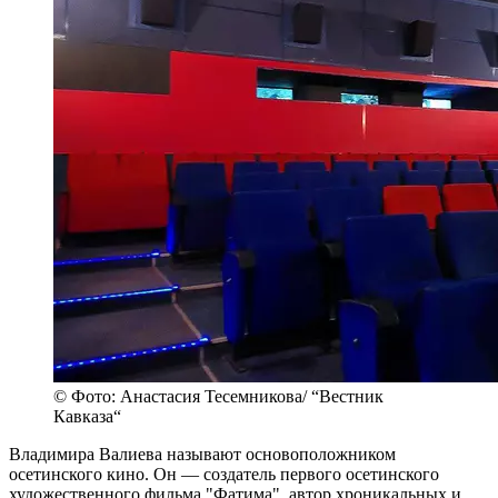
© Фото: Анастасия Тесемникова/ “Вестник
Кавказа“
Владимира Валиева называют основоположником
осетинского кино. Он — создатель первого осетинского
художественного фильма "Фатима", автор хроникальных и