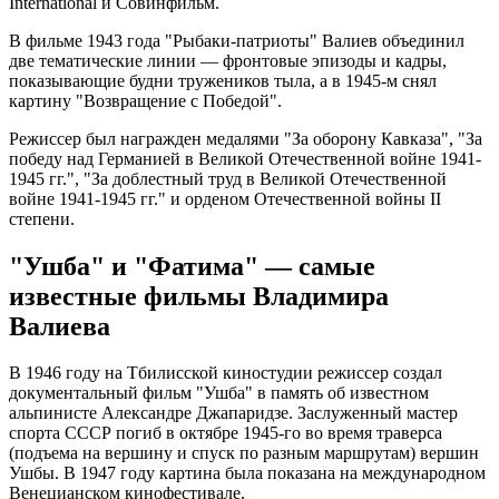
International и Совинфильм.
В фильме 1943 года "Рыбаки-патриоты" Валиев объединил
две тематические линии — фронтовые эпизоды и кадры,
показывающие будни тружеников тыла, а в 1945-м снял
картину "Возвращение с Победой".
Режиссер был награжден медалями "За оборону Кавказа", "За
победу над Германией в Великой Отечественной войне 1941-
1945 гг.", "За доблестный труд в Великой Отечественной
войне 1941-1945 гг." и орденом Отечественной войны II
степени.
"Ушба" и "Фатима" — самые
известные фильмы Владимира
Валиева
В 1946 году на Тбилисской киностудии режиссер создал
документальный фильм "Ушба" в память об известном
альпинисте Александре Джапаридзе. Заслуженный мастер
спорта СССР погиб в октябре 1945-го во время траверса
(подъема на вершину и спуск по разным маршрутам) вершин
Ушбы. В 1947 году картина была показана на международном
Венецианском кинофестивале.