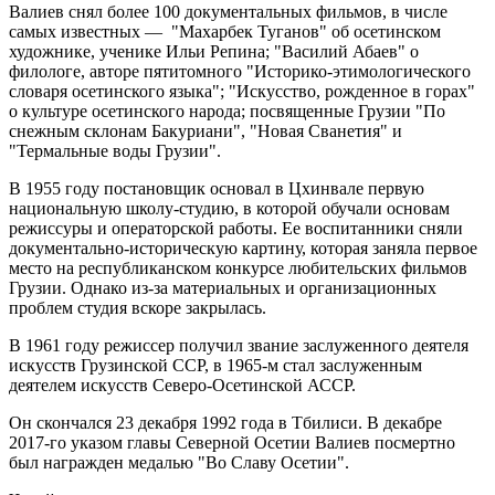
Валиев снял более 100 документальных фильмов, в числе
самых известных — "Махарбек Туганов" об осетинском
художнике, ученике Ильи Репина; "Василий Абаев" о
филологе, авторе пятитомного "Историко-этимологического
словаря осетинского языка"; "Искусство, рожденное в горах"
о культуре осетинского народа; посвященные Грузии "По
снежным склонам Бакуриани", "Новая Сванетия" и
"Термальные воды Грузии".
В 1955 году постановщик основал в Цхинвале первую
национальную школу-студию, в которой обучали основам
режиссуры и операторской работы. Ее воспитанники сняли
документально-историческую картину, которая заняла первое
место на республиканском конкурсе любительских фильмов
Грузии. Однако из-за материальных и организационных
проблем студия вскоре закрылась.
В 1961 году режиссер получил звание заслуженного деятеля
искусств Грузинской ССР, в 1965-м стал заслуженным
деятелем искусств Северо-Осетинской АССР.
Он скончался 23 декабря 1992 года в Тбилиси. В декабре
2017-го указом главы Северной Осетии Валиев посмертно
был награжден медалью "Во Славу Осетии".