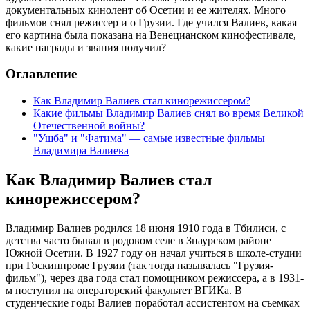
документальных кинолент об Осетии и ее жителях. Много
фильмов снял режиссер и о Грузии. Где учился Валиев, какая
его картина была показана на Венецианском кинофестивале,
какие награды и звания получил?
Оглавление
Как Владимир Валиев стал кинорежиссером?
Какие фильмы Владимир Валиев снял во время Великой
Отечественной войны?
"Ушба" и "Фатима" — самые известные фильмы
Владимира Валиева
Как Владимир Валиев стал
кинорежиссером?
Владимир Валиев родился 18 июня 1910 года в Тбилиси, с
детства часто бывал в родовом селе в Знаурском районе
Южной Осетии. В 1927 году он начал учиться в школе-студии
при Госкинпроме Грузии (так тогда называлась "Грузия-
фильм"), через два года стал помощником режиссера, а в 1931-
м поступил на операторский факультет ВГИКа. В
студенческие годы Валиев поработал ассистентом на съемках