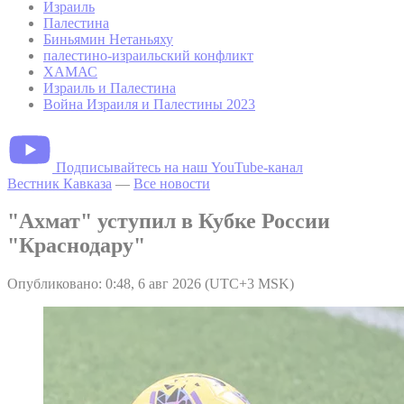
Израиль
Палестина
Биньямин Нетаньяху
палестино-израильский конфликт
ХАМАС
Израиль и Палестина
Война Израиля и Палестины 2023
Подписывайтесь на наш YouTube-канал
Вестник Кавказа
—
Все новости
"Ахмат" уступил в Кубке России
"Краснодару"
Опубликовано: 0:48, 6 авг 2026 (UTC+3 MSK)