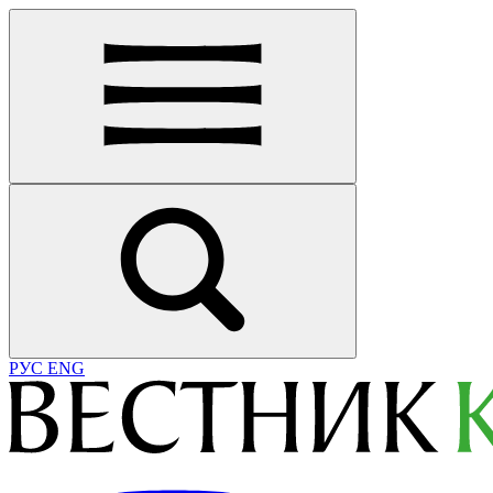
РУС
ENG