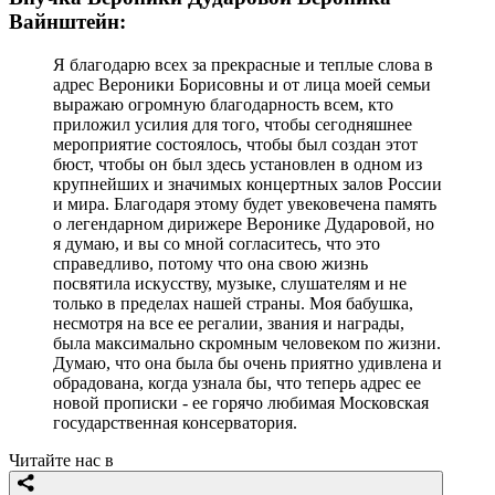
Вайнштейн:
Я благодарю всех за прекрасные и теплые слова в
адрес Вероники Борисовны и от лица моей семьи
выражаю огромную благодарность всем, кто
приложил усилия для того, чтобы сегодняшнее
мероприятие состоялось, чтобы был создан этот
бюст, чтобы он был здесь установлен в одном из
крупнейших и значимых концертных залов России
и мира. Благодаря этому будет увековечена память
о легендарном дирижере Веронике Дударовой, но
я думаю, и вы со мной согласитесь, что это
справедливо, потому что она свою жизнь
посвятила искусству, музыке, слушателям и не
только в пределах нашей страны. Моя бабушка,
несмотря на все ее регалии, звания и награды,
была максимально скромным человеком по жизни.
Думаю, что она была бы очень приятно удивлена и
обрадована, когда узнала бы, что теперь адрес ее
новой прописки - ее горячо любимая Московская
государственная консерватория.
Читайте нас в