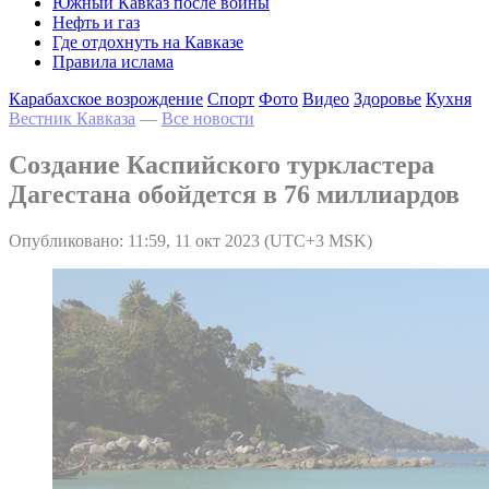
Южный Кавказ после войны
Нефть и газ
Где отдохнуть на Кавказе
Правила ислама
Карабахское возрождение
Спорт
Фото
Видео
Здоровье
Кухня
Вестник Кавказа
—
Все новости
Создание Каспийского туркластера
Дагестана обойдется в 76 миллиардов
Опубликовано: 11:59, 11 окт 2023 (UTC+3 MSK)