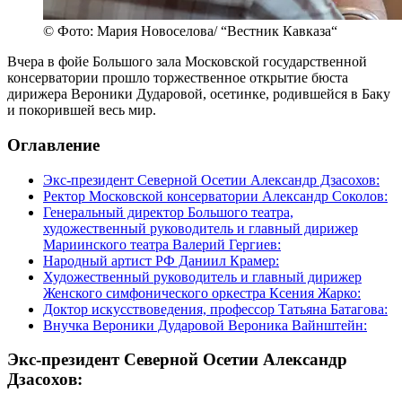
© Фото: Мария Новоселова/ “Вестник Кавказа“
Вчера в фойе Большого зала Московской государственной
консерватории прошло торжественное открытие бюста
дирижера Вероники Дударовой, осетинке, родившейся в Баку
и покорившей весь мир.
Оглавление
Экс-президент Северной Осетии Александр Дзасохов:
Ректор Московской консерватории Александр Соколов:
Генеральный директор Большого театра,
художественный руководитель и главный дирижер
Мариинского театра Валерий Гергиев:
Народный артист РФ Даниил Крамер:
Художественный руководитель и главный дирижер
Женского симфонического оркестра Ксения Жарко:
Доктор искусствоведения, профессор Татьяна Батагова:
Внучка Вероники Дударовой Вероника Вайнштейн:
Экс-президент Северной Осетии Александр
Дзасохов: