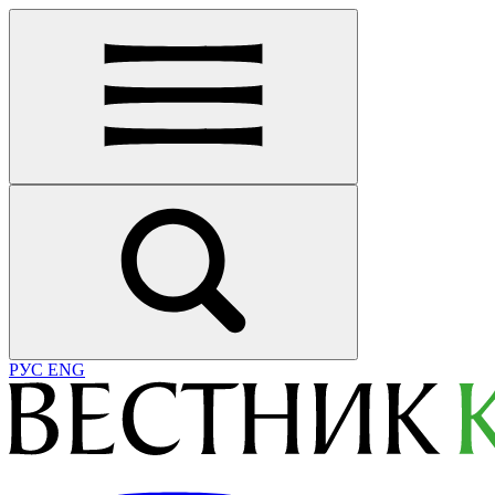
РУС
ENG