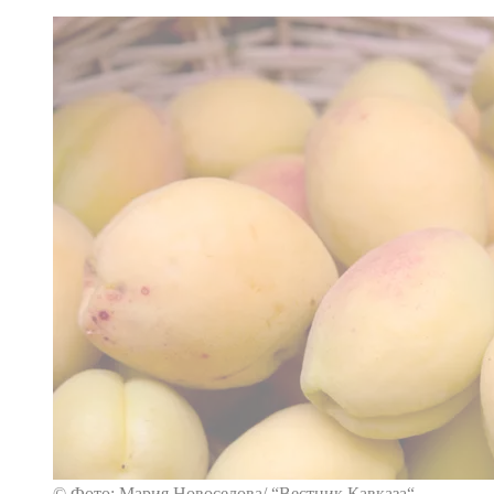
© Фото: Мария Новоселова/ “Вестник Кавказа“