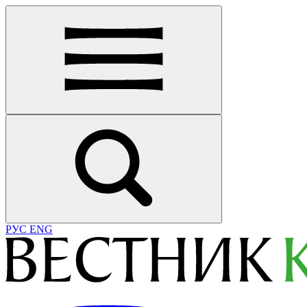
РУС
ENG