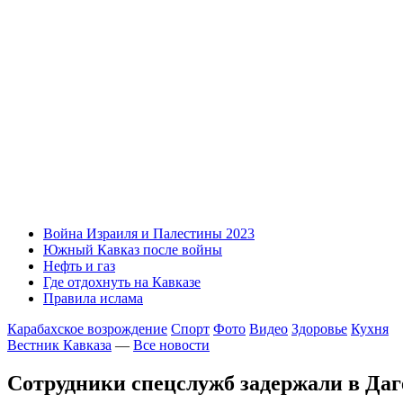
Война Израиля и Палестины 2023
Южный Кавказ после войны
Нефть и газ
Где отдохнуть на Кавказе
Правила ислама
Карабахское возрождение
Спорт
Фото
Видео
Здоровье
Кухня
Вестник Кавказа
—
Все новости
Сотрудники спецслужб задержали в Даг