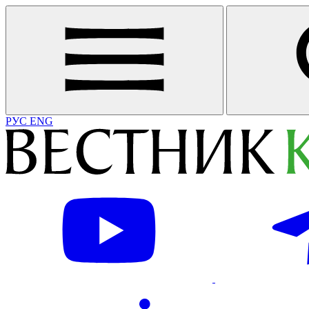
РУС
ENG