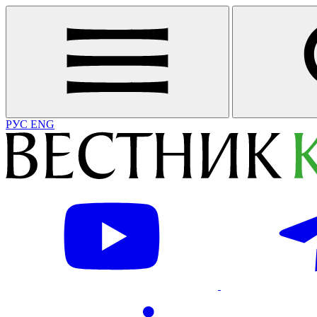
РУС
ENG