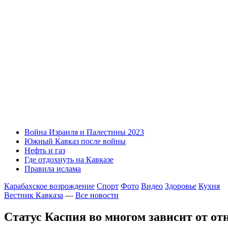
Война Израиля и Палестины 2023
Южный Кавказ после войны
Нефть и газ
Где отдохнуть на Кавказе
Правила ислама
Карабахское возрождение
Спорт
Фото
Видео
Здоровье
Кухня
Вестник Кавказа
—
Все новости
Статус Каспия во многом зависит от о