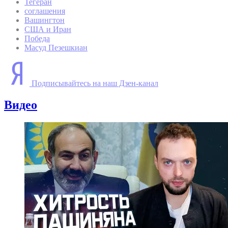
Тегеран
соглашения
Вашингтон
США и Иран
Победа
Масуд Пезешкиан
Подписывайтесь на наш Дзен-канал
Видео