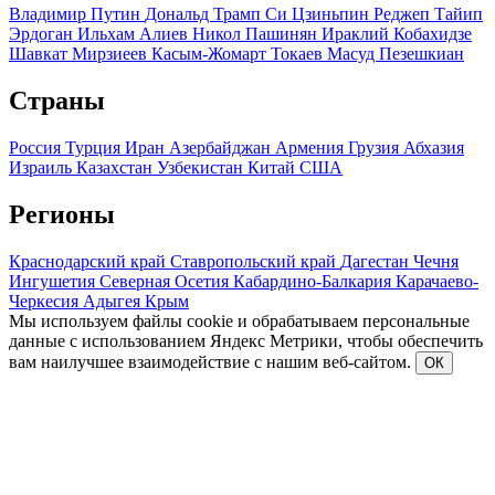
Владимир Путин
Дональд Трамп
Си Цзиньпин
Реджеп Тайип
Эрдоган
Ильхам Алиев
Никол Пашинян
Ираклий Кобахидзе
Шавкат Мирзиеев
Касым-Жомарт Токаев
Масуд Пезешкиан
Страны
Россия
Турция
Иран
Азербайджан
Армения
Грузия
Абхазия
Израиль
Казахстан
Узбекистан
Китай
США
Регионы
Краснодарский край
Ставропольский край
Дагестан
Чечня
Ингушетия
Северная Осетия
Кабардино-Балкария
Карачаево-
Черкесия
Адыгея
Крым
Мы используем файлы cookie и обрабатываем персональные
данные с использованием Яндекс Метрики, чтобы обеспечить
вам наилучшее взаимодействие с нашим веб-сайтом.
ОК