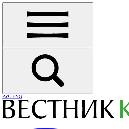
РУС
ENG