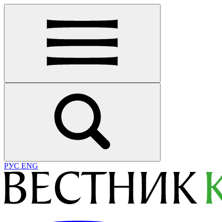
РУС
ENG