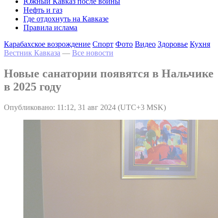
Южный Кавказ после войны
Нефть и газ
Где отдохнуть на Кавказе
Правила ислама
Карабахское возрождение
Спорт
Фото
Видео
Здоровье
Кухня
Вестник Кавказа
—
Все новости
Новые санатории появятся в Нальчике
в 2025 году
Опубликовано: 11:12, 31 авг 2024 (UTC+3 MSK)