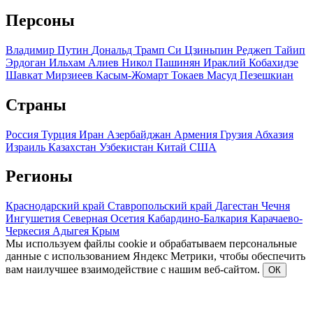
Персоны
Владимир Путин
Дональд Трамп
Си Цзиньпин
Реджеп Тайип
Эрдоган
Ильхам Алиев
Никол Пашинян
Ираклий Кобахидзе
Шавкат Мирзиеев
Касым-Жомарт Токаев
Масуд Пезешкиан
Страны
Россия
Турция
Иран
Азербайджан
Армения
Грузия
Абхазия
Израиль
Казахстан
Узбекистан
Китай
США
Регионы
Краснодарский край
Ставропольский край
Дагестан
Чечня
Ингушетия
Северная Осетия
Кабардино-Балкария
Карачаево-
Черкесия
Адыгея
Крым
Мы используем файлы cookie и обрабатываем персональные
данные с использованием Яндекс Метрики, чтобы обеспечить
вам наилучшее взаимодействие с нашим веб-сайтом.
ОК