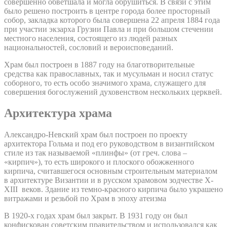
совершенно обветшала и могла обрушиться. В связи с этим
было решено построить в центре города более просторный
собор, закладка которого была совершена 22 апреля 1884 года
при участии экзарха Грузии Павла и при большом стечении
местного населения, состоящего из людей разных
национальностей, сословий и вероисповеданий.
Храм был построен в 1887 году на благотворительные
средства как православных, так и мусульман и носил статус
соборного, то есть особо значимого храма, служащего для
совершения богослужений духовенством нескольких церквей.
Архитектура храма
Александро-Невский храм был построен по проекту
архитектора Гольма и под его руководством в византийском
стиле из так называемой «плинфы» (от греч. слова –
«кирпич»), то есть широкого и плоского обожженного
кирпича, считавшегося основным строительным материалом
в архитектуре Византии и в русском храмовом зодчестве X-
XIII веков. Здание из темно-красного кирпича было украшено
витражами и резьбой по Храм в эпоху атеизма
В 1920-х годах храм был закрыт. В 1931 году он был
конфискован советским правительством и использовался как