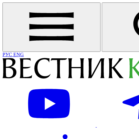
РУС
ENG