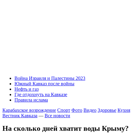
Война Израиля и Палестины 2023
Южный Кавказ после войны
Нефть и газ
Где отдохнуть на Кавказе
Правила ислама
Карабахское возрождение
Спорт
Фото
Видео
Здоровье
Кухня
Вестник Кавказа
—
Все новости
На сколько дней хватит воды Крыму?