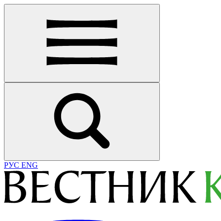
РУС
ENG