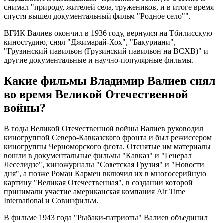
снимал "природу, жителей села, тружеников, и в итоге время
спустя вышел документальный фильм "Родное село"".
ВГИК Валиев окончил в 1936 году, вернулся на Тбилисскую
киностудию, снял "Джимарай-Хох", "Бакуриани",
"Грузинский павильон (Грузинский павильон на ВСХВ)" и
другие документальные и научно-популярные фильмы.
Какие фильмы Владимир Валиев снял
во время Великой Отечественной
войны?
В годы Великой Отечественной войны Валиев руководил
киногруппой Северо-Кавказского фронта и был режиссером
киногруппы Черноморского флота. Отснятые им материалы
вошли в документальные фильмы "Кавказ" и "Генерал
Леселидзе", киножурналы "Советская Грузия" и "Новости
дня", а позже Роман Кармен включил их в многосерийную
картину "Великая Отечественная", в создании которой
принимали участие американская компания Air Time
International и Совинфильм.
В фильме 1943 года "Рыбаки-патриоты" Валиев объединил