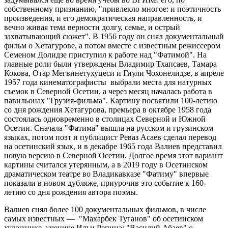
собственному признанию, "привлекло многое: и поэтичность
произведения, и его демократическая направленность, и
вечно живая тема верности долгу, семье, и острый
захватывающий сюжет". В 1956 году он снял документальный
фильм о Хетагурове, а потом вместе с известным режиссером
Семеном Долидзе приступил к работе над "Фатимой". На
главные роли были утверждены Владимир Тхапсаев, Тамара
Кокова, Отар Мегвинетухуцеси и Гиули Чохонелидзе, в апреле
1957 года кинематографисты выбрали места для натурных
съемок в Северной Осетии, а через месяц началась работа в
павильонах "Грузия-фильма". Картину посвятили 100-летию
со дня рождения Хетагурова, премьера в октябре 1958 года
состоялась одновременно в столицах Северной и Южной
Осетии. Сначала "Фатима" вышла на русском и грузинском
языках, потом поэт и публицист Реваз Асаев сделал перевод
на осетинский язык, и в декабре 1965 года Валиев представил
новую версию в Северной Осетии. Долгое время этот вариант
картины считался утерянным, а в 2019 году в Осетинском
драматическом театре во Владикавказе "Фатиму" впервые
показали в новом дубляже, приурочив это событие к 160-
летию со дня рождения автора поэмы.
Валиев снял более 100 документальных фильмов, в числе
самых известных — "Махарбек Туганов" об осетинском
художнике, ученике Ильи Репина; "Василий Абаев" о