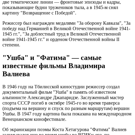
две тематические линии — фронтовые эпизоды и кадры,
показывающие будни тружеников тыла, а в 1945-м снял
картину "Возвращение с Победой".
Режиссер был награжден медалями "За оборону Кавказа", "За
победу над Германией в Великой Отечественной войне 1941-
1945 гг.", "За доблестный труд в Великой Отечественной
войне 1941-1945 гг." и орденом Отечественной войны II
степени.
"Ушба" и "Фатима" — самые
известные фильмы Владимира
Валиева
В 1946 году на Тбилисской киностудии режиссер создал
документальный фильм "Ушба" в память об известном
альпинисте Александре Джапаридзе. Заслуженный мастер
спорта СССР погиб в октябре 1945-го во время траверса
(подъема на вершину и спуск по разным маршрутам) вершин
Ушбы. В 1947 году картина была показана на международном
Венецианском кинофестивале.
Об экранизации поэмы Коста Хетагурова "Фатима" Валиев
задумывался еще во время учебы во ВГИКе: его, по