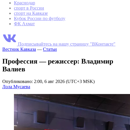
Краснодар
спорт в России
спорт на Кавказе
Кубок России по футболу
ФК Ахмат
Подписывайтесь на нашу страницу "ВКонтакте"
Вестник Кавказа
—
Статьи
Профессия — режиссер: Владимир
Валиев
Опубликовано: 2:00, 6 авг 2026 (UTC+3 MSK)
Лола Мусаева