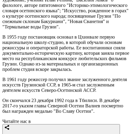
филологе, авторе пятитомного "Историко-этимологического
словаря осетинского языка"; "Искусство, рожденное в горах"
о культуре осетинского народа; посвященные Грузии "По
снежным склонам Бакуриани", "Новая Сванетия" и
"Термальные воды Грузии".
В 1955 году постановщик основал в Цхинвале первую
национальную школу-студию, в которой обучали основам
режиссуры и операторской работы. Ее воспитанники сняли
документально-историческую картину, которая заняла первое
место на республиканском конкурсе любительских фильмов
Грузии. Однако из-за материальных и организационных
проблем студия вскоре закрылась.
В 1961 году режиссер получил звание заслуженного деятеля
искусств Грузинской ССР, в 1965-м стал заслуженным
деятелем искусств Северо-Осетинской АССР.
Он скончался 23 декабря 1992 года в Тбилиси. В декабре
2017-го указом главы Северной Осетии Валиев посмертно
был награжден медалью "Во Славу Осетии".
Читайте нас в