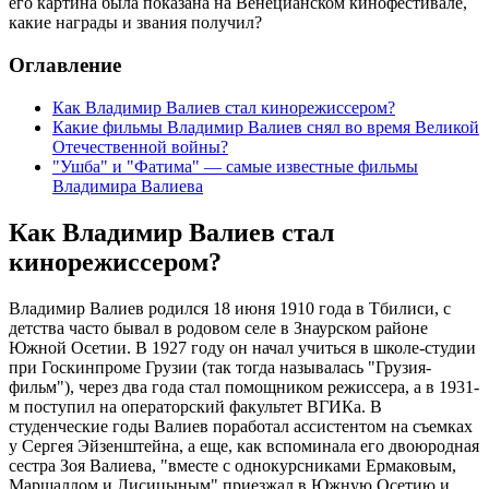
его картина была показана на Венецианском кинофестивале,
какие награды и звания получил?
Оглавление
Как Владимир Валиев стал кинорежиссером?
Какие фильмы Владимир Валиев снял во время Великой
Отечественной войны?
"Ушба" и "Фатима" — самые известные фильмы
Владимира Валиева
Как Владимир Валиев стал
кинорежиссером?
Владимир Валиев родился 18 июня 1910 года в Тбилиси, с
детства часто бывал в родовом селе в Знаурском районе
Южной Осетии. В 1927 году он начал учиться в школе-студии
при Госкинпроме Грузии (так тогда называлась "Грузия-
фильм"), через два года стал помощником режиссера, а в 1931-
м поступил на операторский факультет ВГИКа. В
студенческие годы Валиев поработал ассистентом на съемках
у Сергея Эйзенштейна, а еще, как вспоминала его двоюродная
сестра Зоя Валиева, "вместе с однокурсниками Ермаковым,
Маршаллом и Лисицыным" приезжал в Южную Осетию и