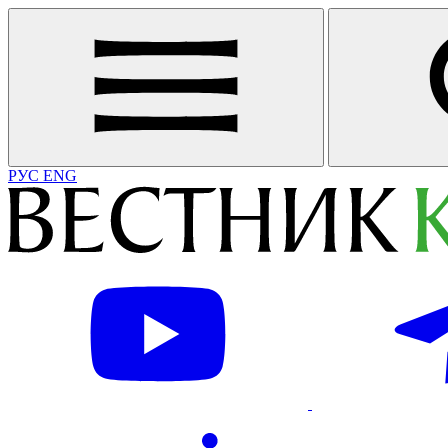
РУС
ENG