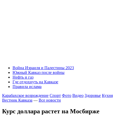
Война Израиля и Палестины 2023
Южный Кавказ после войны
Нефть и газ
Где отдохнуть на Кавказе
Правила ислама
Карабахское возрождение
Спорт
Фото
Видео
Здоровье
Кухня
Вестник Кавказа
—
Все новости
Курс доллара растет на Мосбирже