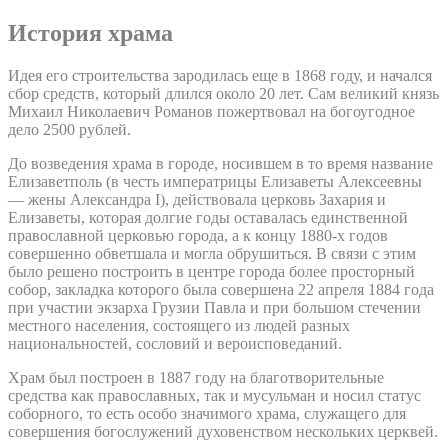
История храма
Идея его строительства зародилась еще в 1868 году, и начался
сбор средств, который длился около 20 лет. Сам великий князь
Михаил Николаевич Романов пожертвовал на богоугодное
дело 2500 рублей.
До возведения храма в городе, носившем в то время название
Елизаветполь (в честь императрицы Елизаветы Алексеевны
— жены Александра I), действовала церковь Захария и
Елизаветы, которая долгие годы оставалась единственной
православной церковью города, а к концу 1880-х годов
совершенно обветшала и могла обрушиться. В связи с этим
было решено построить в центре города более просторный
собор, закладка которого была совершена 22 апреля 1884 года
при участии экзарха Грузии Павла и при большом стечении
местного населения, состоящего из людей разных
национальностей, сословий и вероисповеданий.
Храм был построен в 1887 году на благотворительные
средства как православных, так и мусульман и носил статус
соборного, то есть особо значимого храма, служащего для
совершения богослужений духовенством нескольких церквей.