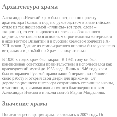
Архитектура храма
Александро-Невский храм был построен по проекту
архитектора Гольма и под его руководством в византийском
стиле из так называемой «плинфы» (от греч. слова –
«кирпич»), то есть широкого и плоского обожженного
кирпича, считавшегося основным строительным материалом
в архитектуре Византии и в русском храмовом зодчестве X-
XIII веков. Здание из темно-красного кирпича было украшено
витражами и резьбой по Храм в эпоху атеизма
В 1920-х годах храм был закрыт. В 1931 году он был
конфискован советским правительством и использовался как
краеведческий музей до 1938 года. Лишь в 1946 году храм
был возвращен Русской православной церкви, возобновил
свою работу и открыл свои двери для прихожан. От
дореволюционного интерьера сохранились старинные иконы,
в частности, храмовая икона святого благоверного князя
Александра Невского и икона святой Марии Магдалины.
Значение храма
Последняя реставрация храма состоялась в 2007 году. Он