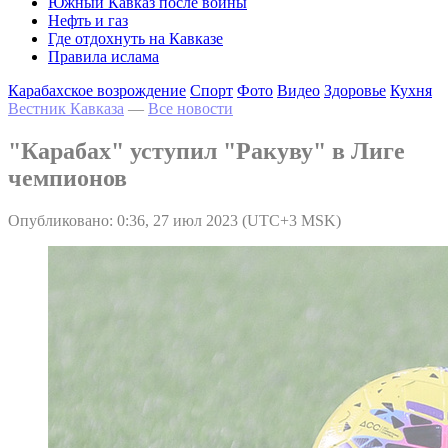
Южный Кавказ после войны
Нефть и газ
Где отдохнуть на Кавказе
Правила ислама
Карабахское возрождение
Спорт
Фото
Видео
Здоровье
Кухня
Вестник Кавказа
—
Все новости
"Карабах" уступил "Ракуву" в Лиге
чемпионов
Опубликовано: 0:36, 27 июл 2023 (UTC+3 MSK)