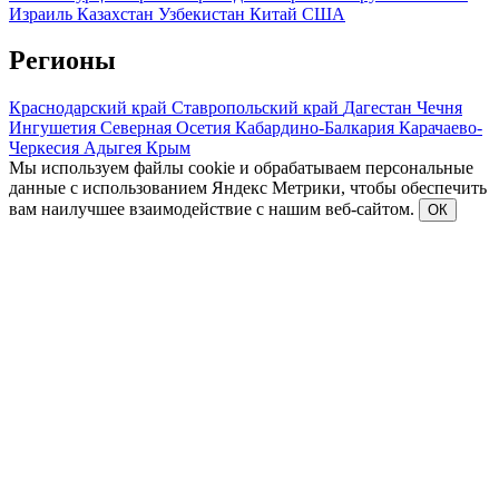
Израиль
Казахстан
Узбекистан
Китай
США
Регионы
Краснодарский край
Ставропольский край
Дагестан
Чечня
Ингушетия
Северная Осетия
Кабардино-Балкария
Карачаево-
Черкесия
Адыгея
Крым
Мы используем файлы cookie и обрабатываем персональные
данные с использованием Яндекс Метрики, чтобы обеспечить
вам наилучшее взаимодействие с нашим веб-сайтом.
ОК