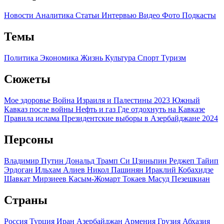
Новости
Аналитика
Статьи
Интервью
Видео
Фото
Подкасты
Темы
Политика
Экономика
Жизнь
Культура
Спорт
Туризм
Сюжеты
Мое здоровье
Война Израиля и Палестины 2023
Южный
Кавказ после войны
Нефть и газ
Где отдохнуть на Кавказе
Правила ислама
Президентские выборы в Азербайджане 2024
Персоны
Владимир Путин
Дональд Трамп
Си Цзиньпин
Реджеп Тайип
Эрдоган
Ильхам Алиев
Никол Пашинян
Ираклий Кобахидзе
Шавкат Мирзиеев
Касым-Жомарт Токаев
Масуд Пезешкиан
Страны
Россия
Турция
Иран
Азербайджан
Армения
Грузия
Абхазия