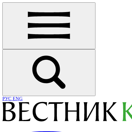
РУС
ENG