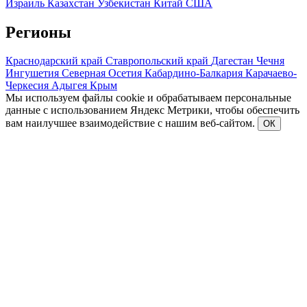
Израиль
Казахстан
Узбекистан
Китай
США
Регионы
Краснодарский край
Ставропольский край
Дагестан
Чечня
Ингушетия
Северная Осетия
Кабардино-Балкария
Карачаево-
Черкесия
Адыгея
Крым
Мы используем файлы cookie и обрабатываем персональные
данные с использованием Яндекс Метрики, чтобы обеспечить
вам наилучшее взаимодействие с нашим веб-сайтом.
ОК