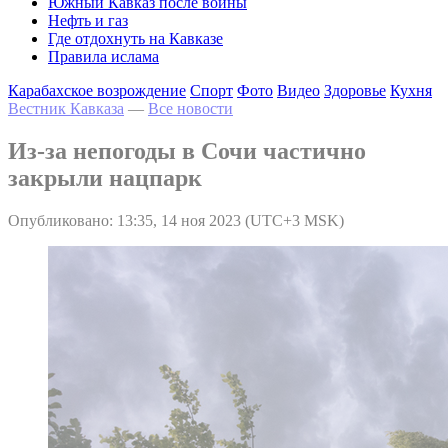
Южный Кавказ после войны
Нефть и газ
Где отдохнуть на Кавказе
Правила ислама
Карабахское возрождение
Спорт
Фото
Видео
Здоровье
Кухня
Вестник Кавказа
—
Все новости
Из-за непогоды в Сочи частично
закрыли нацпарк
Опубликовано: 13:35, 14 ноя 2023 (UTC+3 MSK)