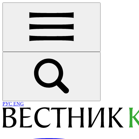
РУС
ENG