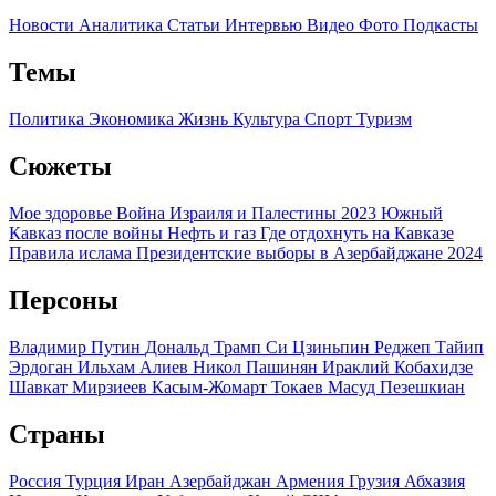
Новости
Аналитика
Статьи
Интервью
Видео
Фото
Подкасты
Темы
Политика
Экономика
Жизнь
Культура
Спорт
Туризм
Сюжеты
Мое здоровье
Война Израиля и Палестины 2023
Южный
Кавказ после войны
Нефть и газ
Где отдохнуть на Кавказе
Правила ислама
Президентские выборы в Азербайджане 2024
Персоны
Владимир Путин
Дональд Трамп
Си Цзиньпин
Реджеп Тайип
Эрдоган
Ильхам Алиев
Никол Пашинян
Ираклий Кобахидзе
Шавкат Мирзиеев
Касым-Жомарт Токаев
Масуд Пезешкиан
Страны
Россия
Турция
Иран
Азербайджан
Армения
Грузия
Абхазия