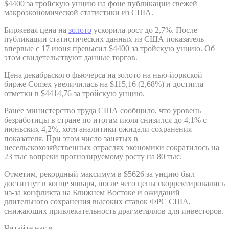
$4400 за тройскую унцию на фоне публикации свежей
макроэкономической статистики из США.
Биржевая цена на
золото
ускорила рост до 2,7%. После
публикации статистических данных из США показатель
впервые с 17 июня превысил $4400 за тройскую унцию. Об
этом свидетельствуют данные торгов.
Цена декабрьского фьючерса на золото на нью-йоркской
бирже Comex увеличилась на $115,16 (2,68%) и достигла
отметки в $4414,76 за тройскую унцию.
Ранее министерство труда США сообщило, что уровень
безработицы в стране по итогам июля снизился до 4,1% с
июньских 4,2%, хотя аналитики ожидали сохранения
показателя. При этом число занятых в
несельскохозяйственных отраслях экономики сократилось на
23 тыс вопреки прогнозируемому росту на 80 тыс.
Отметим, рекордный максимум в $5626 за унцию был
достигнут в конце января, после чего цены скорректировались
из-за конфликта на Ближнем Востоке и ожиданий
длительного сохранения высоких ставок ФРС США,
снижающих привлекательность драгметаллов для инвесторов.
Читайте нас в