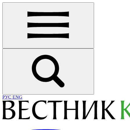
РУС
ENG