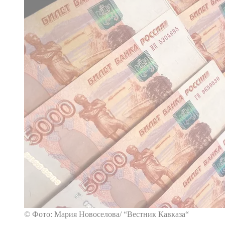
© Фото: Мария Новоселова/ “Вестник Кавказа“