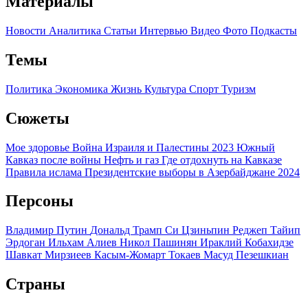
Материалы
Новости
Аналитика
Статьи
Интервью
Видео
Фото
Подкасты
Темы
Политика
Экономика
Жизнь
Культура
Спорт
Туризм
Сюжеты
Мое здоровье
Война Израиля и Палестины 2023
Южный
Кавказ после войны
Нефть и газ
Где отдохнуть на Кавказе
Правила ислама
Президентские выборы в Азербайджане 2024
Персоны
Владимир Путин
Дональд Трамп
Си Цзиньпин
Реджеп Тайип
Эрдоган
Ильхам Алиев
Никол Пашинян
Ираклий Кобахидзе
Шавкат Мирзиеев
Касым-Жомарт Токаев
Масуд Пезешкиан
Страны