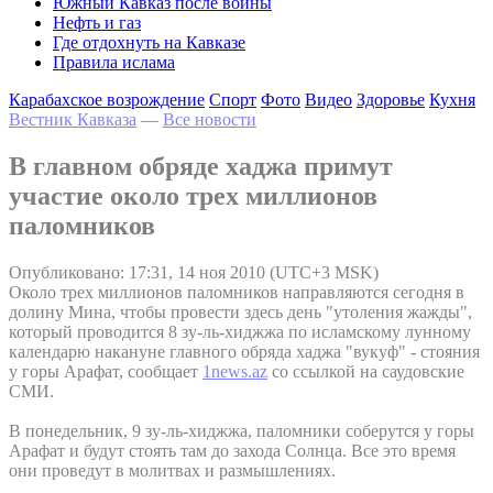
Южный Кавказ после войны
Нефть и газ
Где отдохнуть на Кавказе
Правила ислама
Карабахское возрождение
Спорт
Фото
Видео
Здоровье
Кухня
Вестник Кавказа
—
Все новости
В главном обряде хаджа примут
участие около трех миллионов
паломников
Опубликовано: 17:31, 14 ноя 2010 (UTC+3 MSK)
Около трех миллионов паломников направляются сегодня в
долину Мина, чтобы провести здесь день "утоления жажды",
который проводится 8 зу-ль-хиджжа по исламскому лунному
календарю накануне главного обряда хаджа "вукуф" - стояния
у горы Арафат, сообщает
1news.az
со ссылкой на саудовские
СМИ.
В понедельник, 9 зу-ль-хиджжа, паломники соберутся у горы
Арафат и будут стоять там до захода Солнца. Все это время
они проведут в молитвах и размышлениях.