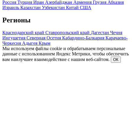
Россия
Турция
Иран
Азербайджан
Армения
Грузия
Абхазия
Израиль
Казахстан
Узбекистан
Китай
США
Регионы
Краснодарский край
Ставропольский край
Дагестан
Чечня
Ингушетия
Северная Осетия
Кабардино-Балкария
Карачаево-
Черкесия
Адыгея
Крым
Мы используем файлы cookie и обрабатываем персональные
данные с использованием Яндекс Метрики, чтобы обеспечить
вам наилучшее взаимодействие с нашим веб-сайтом.
ОК