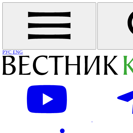
РУС
ENG