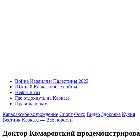
Война Израиля и Палестины 2023
Южный Кавказ после войны
Нефть и газ
Где отдохнуть на Кавказе
Правила ислама
Карабахское возрождение
Спорт
Фото
Видео
Здоровье
Кухня
Вестник Кавказа
—
Все новости
Доктор Комаровский продемонстрирова