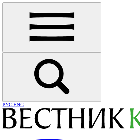
РУС
ENG