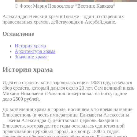
© Фото: Мария Новоселова/ “Вестник Кавказа“
Александро-Невский храм в Гяндже – один из старейших
православных храмов, действующих в Азербайджане.
Оглавление
История храма
Архитектура храма
Значение храма
История храма
Идея его строительства зародилась еще в 1868 году, и начался
сбор средств, который длился около 20 лет. Сам великий князь
Михаил Николаевич Романов пожертвовал на богоугодное
дело 2500 рублей.
До возведения храма в городе, носившем в то время название
Елизаветполь (в честь императрицы Елизаветы Алексеевны
— жены Александра I), действовала церковь Захария и
Елизаветы, которая долгие годы оставалась единственной
православной церковью города, а к концу 1880-х годов
совершенно обветшала и могла обрушиться. В связи с этим