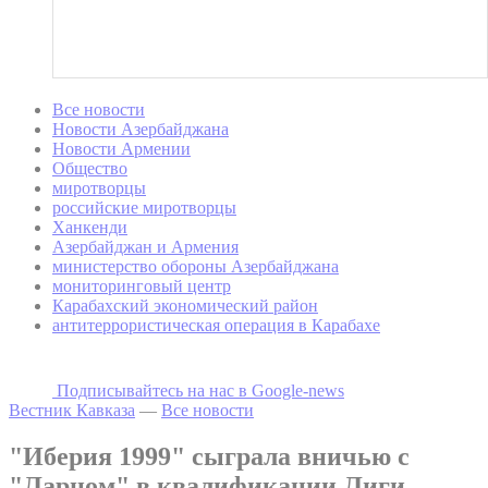
Все новости
Новости Азербайджана
Новости Армении
Общество
миротворцы
российские миротворцы
Ханкенди
Азербайджан и Армения
министерство обороны Азербайджана
мониторинговый центр
Карабахский экономический район
антитеррористическая операция в Карабахе
Подписывайтесь на наc в Google-news
Вестник Кавказа
—
Все новости
"Иберия 1999" сыграла вничью с
"Ларном" в квалификации Лиги