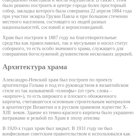
было решено построить в центре города более просторный
собор, закладка которого была совершена 22 апреля 1884 года
при участии экзарха Грузии Павла и при большом стечении
местного населения, состоящего из людей разных
национальностей, сословий и вероисповеданий.
Храм был построен в 1887 году на благотворительные
средства как православных, так и мусульман и носил статус
соборного, то есть особо значимого храма, служащего для
совершения богослужений духовенством нескольких церквей.
Архитектура храма
Александро-Невский храм был построен по проекту
архитектора Гольма и под его руководством в византийском
стиле из так называемой «плинфы» (от греч. слова –
«кирпич»), то есть широкого и плоского обожженного
кирпича, считавшегося основным строительным материалом
в архитектуре Византии и в русском храмовом зодчестве X-
XIII веков. Здание из темно-красного кирпича было украшено
витражами и резьбой по Храм в эпоху атеизма
В 1920-х годах храм был закрыт. В 1931 году он был
конфискован советским правительством и использовался как