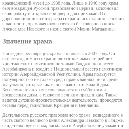
краеведческий музей до 1938 года. Лишь в 1946 году храм
был возвращен Русской православной церкви, возобновил
свою работу и открыл свои двери для прихожан. От
дореволюционного интерьера сохранились старинные иконы,
в частности, храмовая икона святого благоверного князя
Александра Невского и икона святой Марии Магдалины.
Значение храма
Последняя реставрация храма состоялась в 2007 году. Он
остается одним из сохранившихся значимых старейших
христианских памятников не только Гянджи, но и всего
Азербайджана и входит в Национальный реестр памятников
истории Азербайджанской Республики. Храм пользуется
популярностью не только среди православных, но и среди
мусульман, которые также посещают этот Божий дом.
Богослужения в храме совершаются по субботним и
воскресным дням, а также по великим праздникам. Также
ведется духовно-просветительская деятельность, проводятся
беседы перед таинствами Крещения и Венчания.
Деятельность русского православного храма, возведенного в
честь святого великого князя Александра Невского в Гяндже,
свидетельствует о том, насколько в Азербайджане уважают и