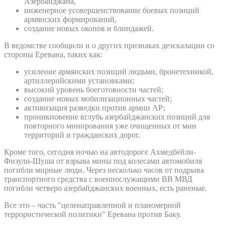
Азербайджана,
инженерное усовершенствование боевых позиций
армянских формирований,
создание новых окопов и блиндажей.
В ведомстве сообщили и о других признаках деэскалации со
стороны Еревана, таких как:
усиление армянских позиций людьми, бронетехникой,
артиллерийскими установками;
высокий уровень боеготовности частей;
создание новых мобилизационных частей;
активизация разведки против армии АР;
проникновение вглубь азербайджанских позиций для
повторного минирования уже очищенных от мин
территорий и гражданских дорог.
Кроме того, сегодня ночью на автодороге Ахмедбейли-
Физули-Шуша от взрыва мины под колесами автомобиля
погибли мирные люди. Через несколько часов от подрыва
транспортного средства с военнослужащими ВВ МВД
погибли четверо азербайджанских военных, есть раненые.
Все это – часть "целенаправленной и планомерной
террористической политики" Еревана против Баку.