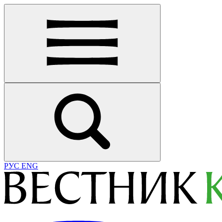
РУС
ENG