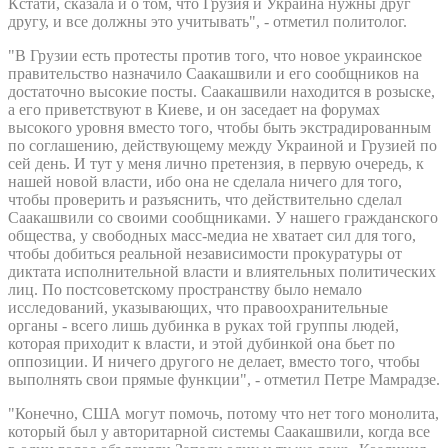
Кстати, сказала и о том, что Грузия и Украина нужны друг
другу, и все должны это учитывать", - отметил политолог.
"В Грузии есть протесты против того, что новое украинское
правительство назначило Саакашвили и его сообщников на
достаточно высокие посты. Саакашвили находится в розыске,
а его приветствуют в Киеве, и он заседает на форумах
высокого уровня вместо того, чтобы быть экстрадированным
по соглашению, действующему между Украиной и Грузией по
сей день. И тут у меня лично претензия, в первую очередь, к
нашей новой власти, ибо она не сделала ничего для того,
чтобы проверить и разъяснить, что действительно сделал
Саакашвили со своими сообщниками. У нашего гражданского
общества, у свободных масс-медиа не хватает сил для того,
чтобы добиться реальной независимости прокуратуры от
диктата исполнительной власти и влиятельных политических
лиц. По постсоветскому пространству было немало
исследований, указывающих, что правоохранительные
органы - всего лишь дубинка в руках той группы людей,
которая приходит к власти, и этой дубинкой она бьет по
оппозиции. И ничего другого не делает, вместо того, чтобы
выполнять свои прямые функции", - отметил Петре Мамрадзе.
"Конечно, США могут помочь, потому что нет того монолита,
который был у авторитарной системы Саакашвили, когда все