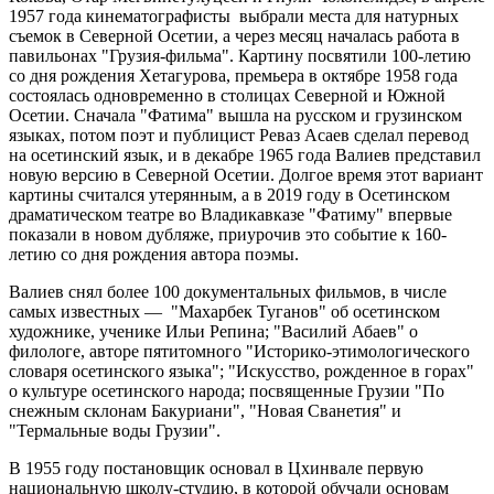
1957 года кинематографисты выбрали места для натурных
съемок в Северной Осетии, а через месяц началась работа в
павильонах "Грузия-фильма". Картину посвятили 100-летию
со дня рождения Хетагурова, премьера в октябре 1958 года
состоялась одновременно в столицах Северной и Южной
Осетии. Сначала "Фатима" вышла на русском и грузинском
языках, потом поэт и публицист Реваз Асаев сделал перевод
на осетинский язык, и в декабре 1965 года Валиев представил
новую версию в Северной Осетии. Долгое время этот вариант
картины считался утерянным, а в 2019 году в Осетинском
драматическом театре во Владикавказе "Фатиму" впервые
показали в новом дубляже, приурочив это событие к 160-
летию со дня рождения автора поэмы.
Валиев снял более 100 документальных фильмов, в числе
самых известных — "Махарбек Туганов" об осетинском
художнике, ученике Ильи Репина; "Василий Абаев" о
филологе, авторе пятитомного "Историко-этимологического
словаря осетинского языка"; "Искусство, рожденное в горах"
о культуре осетинского народа; посвященные Грузии "По
снежным склонам Бакуриани", "Новая Сванетия" и
"Термальные воды Грузии".
В 1955 году постановщик основал в Цхинвале первую
национальную школу-студию, в которой обучали основам