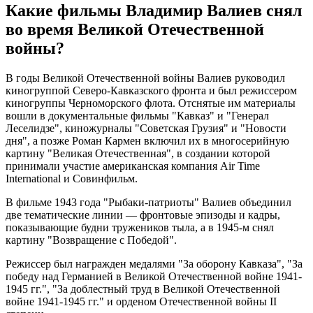
Какие фильмы Владимир Валиев снял
во время Великой Отечественной
войны?
В годы Великой Отечественной войны Валиев руководил
киногруппой Северо-Кавказского фронта и был режиссером
киногруппы Черноморского флота. Отснятые им материалы
вошли в документальные фильмы "Кавказ" и "Генерал
Леселидзе", киножурналы "Советская Грузия" и "Новости
дня", а позже Роман Кармен включил их в многосерийную
картину "Великая Отечественная", в создании которой
принимали участие американская компания Air Time
International и Совинфильм.
В фильме 1943 года "Рыбаки-патриоты" Валиев объединил
две тематические линии — фронтовые эпизоды и кадры,
показывающие будни тружеников тыла, а в 1945-м снял
картину "Возвращение с Победой".
Режиссер был награжден медалями "За оборону Кавказа", "За
победу над Германией в Великой Отечественной войне 1941-
1945 гг.", "За доблестный труд в Великой Отечественной
войне 1941-1945 гг." и орденом Отечественной войны II