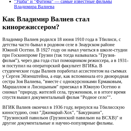
"Ушба" и "Фатима" — самые известные фильмы
Владимира Валиева
Как Владимир Валиев стал
кинорежиссером?
Владимир Валиев родился 18 июня 1910 года в Тбилиси, с
детства часто бывал в родовом селе в Знаурском районе
Южной Осетии. В 1927 году он начал учиться в школе-студии
при Госкинпроме Грузии (так тогда называлась "Грузия-
фильм"), через два года стал помощником режиссера, а в 1931-
м поступил на операторский факультет ВГИКа. В
студенческие годы Валиев поработал ассистентом на съемках
у Сергея Эйзенштейна, а еще, как вспоминала его двоюродная
сестра Зоя Валиева, "вместе с однокурсниками Ермаковым,
Маршаллом и Лисицыным" приезжал в Южную Осетию и
снимал "природу, жителей села, тружеников, и в итоге время
спустя вышел документальный фильм "Родное село"".
ВГИК Валиев окончил в 1936 году, вернулся на Тбилисскую
киностудию, снял "Джимарай-Хох", "Бакуриани",
"Грузинский павильон (Грузинский павильон на ВСХВ)" и
другие документальные и научно-популярные фильмы.