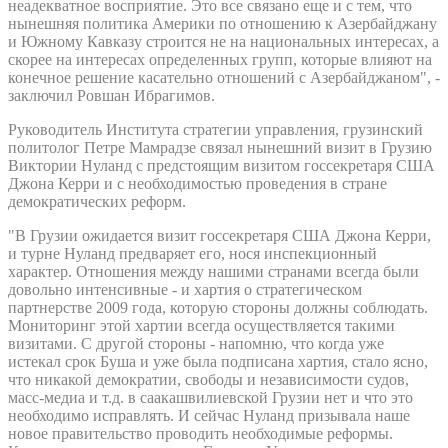
неадекватное восприятие. Это все связано еще и с тем, что
нынешняя политика Америки по отношению к Азербайджану
и Южному Кавказу строится не на национальных интересах, а
скорее на интересах определенных групп, которые влияют на
конечное решение касательно отношений с Азербайджаном", -
заключил Ровшан Ибрагимов.
Руководитель Института стратегии управления, грузинский
политолог Петре Мамрадзе связал нынешний визит в Грузию
Виктории Нуланд с предстоящим визитом госсекретаря США
Джона Керри и с необходимостью проведения в стране
демократических реформ.
"В Грузии ожидается визит госсекретаря США Джона Керри,
и турне Нуланд предваряет его, нося инспекционный
характер. Отношения между нашими странами всегда были
довольно интенсивные - и хартия о стратегическом
партнерстве 2009 года, которую стороны должны соблюдать.
Мониторинг этой хартии всегда осуществляется такими
визитами. С другой стороны - напомню, что когда уже
истекал срок Буша и уже была подписана хартия, стало ясно,
что никакой демократии, свободы и независимости судов,
масс-медиа и т.д. в саакашвилиевской Грузии нет и что это
необходимо исправлять. И сейчас Нуланд призывала наше
новое правительство проводить необходимые реформы.