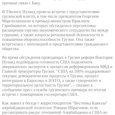
прочные связи с Баку.
В Тбилиси Нуланд провела встречи с представителями
грузинской власти, в том числе президентом Георгием
Маргвелашвили и премьер-министром Ираклием
Гарибашвили, на которых обсуждались перспективы
расширения торгово-экономического сотрудничества между
странами, а также вопросы региональной безопасности и
повышения обороноспособности Грузии. Она также
встретилась с оппозицией и представителями гражданского
общества.
Во время обсуждения проводимых в Грузии реформ Виктория
Нуланд подтвердила готовность США подключить
американских экспертов к процессам реформирования МВД и
Главной прокуратуры Грузии: "США на 100% поддерживают
текущие демократические процессы в Грузии, процесс
интеграции в Евросоюз и НАТО, а также суверенитет и
территориальную целостность Грузии", – сказано в
сообщении пресс-службы грузинского премьера по итогам
встречи с помощником госсекретаря США.
Как заявил в беседе с корреспондентом "Вестника Кавказа"
азербайджанский политолог Ровшан Ибрагимов, если
рассматривать ракурс отношений Азербайджана и США во