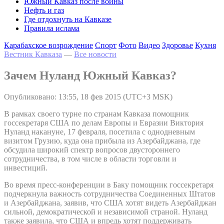
Южный Кавказ после войны
Нефть и газ
Где отдохнуть на Кавказе
Правила ислама
Карабахское возрождение
Спорт
Фото
Видео
Здоровье
Кухня
Вестник Кавказа
—
Все новости
Зачем Нуланд Южный Кавказ?
Опубликовано: 13:55, 18 фев 2015 (UTC+3 MSK)
В рамках своего турне по странам Кавказа помощник
госсекретаря США по делам Европы и Евразии Виктория
Нуланд накануне, 17 февраля, посетила с однодневным
визитом Грузию, куда она прибыла из Азербайджана, где
обсудила широкий спектр вопросов двустороннего
сотрудничества, в том числе в области торговли и
инвестиций.
Во время пресс-конференции в Баку помощник госсекретаря
подчеркнула важность сотрудничества Соединенных Штатов
и Азербайджана, заявив, что США хотят видеть Азербайджан
сильной, демократической и независимой страной. Нуланд
также заявила, что США и впредь хотят поддерживать