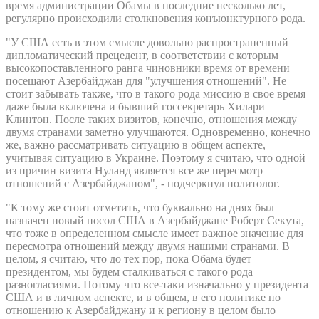
время администрации Обамы в последние несколько лет,
регулярно происходили столкновения конъюнктурного рода.
"У США есть в этом смысле довольно распространенный
дипломатический прецедент, в соответствии с которым
высокопоставленного ранга чиновники время от времени
посещают Азербайджан для "улучшения отношений". Не
стоит забывать также, что в такого рода миссию в свое время
даже была включена и бывший госсекретарь Хилари
Клинтон. После таких визитов, конечно, отношения между
двумя странами заметно улучшаются. Одновременно, конечно
же, важно рассматривать ситуацию в общем аспекте,
учитывая ситуацию в Украине. Поэтому я считаю, что одной
из причин визита Нуланд является все же пересмотр
отношений с Азербайджаном", - подчеркнул политолог.
"К тому же стоит отметить, что буквально на днях был
назначен новый посол США в Азербайджане Роберт Секута,
что тоже в определенном смысле имеет важное значение для
пересмотра отношений между двумя нашими странами. В
целом, я считаю, что до тех пор, пока Обама будет
президентом, мы будем сталкиваться с такого рода
разногласиями. Потому что все-таки изначально у президента
США и в личном аспекте, и в общем, в его политике по
отношению к Азербайджану и к региону в целом было