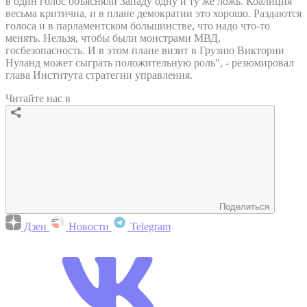
в один голос объясняли Западу одну и ту же ложь. Коалиция
весьма критична, и в плане демократии это хорошо. Раздаются
голоса и в парламентском большинстве, что надо что-то
менять. Нельзя, чтобы были монстрами МВД,
госбезопасность. И в этом плане визит в Грузию Виктории
Нуланд может сыграть положительную роль", - резюмировал
глава Института стратегии управления.
Читайте нас в
Поделиться
Дзен
Новости
Telegram