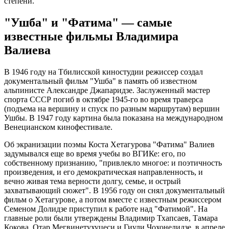
степени.
"Ушба" и "Фатима" — самые
известные фильмы Владимира
Валиева
В 1946 году на Тбилисской киностудии режиссер создал
документальный фильм "Ушба" в память об известном
альпинисте Александре Джапаридзе. Заслуженный мастер
спорта СССР погиб в октябре 1945-го во время траверса
(подъема на вершину и спуск по разным маршрутам) вершин
Ушбы. В 1947 году картина была показана на международном
Венецианском кинофестивале.
Об экранизации поэмы Коста Хетагурова "Фатима" Валиев
задумывался еще во время учебы во ВГИКе: его, по
собственному признанию, "привлекло многое: и поэтичность
произведения, и его демократическая направленность, и
вечно живая тема верности долгу, семье, и острый
захватывающий сюжет". В 1956 году он снял документальный
фильм о Хетагурове, а потом вместе с известным режиссером
Семеном Долидзе приступил к работе над "Фатимой". На
главные роли были утверждены Владимир Тхапсаев, Тамара
Кокова, Отар Мегвинетухуцеси и Гиули Чохонелидзе, в апреле