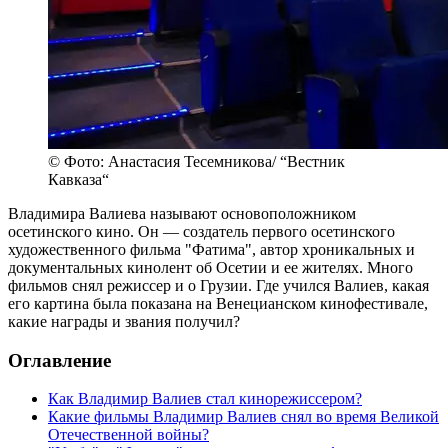
© Фото: Анастасия Тесемникова/ “Вестник
Кавказа“
Владимира Валиева называют основоположником
осетинского кино. Он — создатель первого осетинского
художественного фильма "Фатима", автор хроникальных и
документальных кинолент об Осетии и ее жителях. Много
фильмов снял режиссер и о Грузии. Где учился Валиев, какая
его картина была показана на Венецианском кинофестивале,
какие награды и звания получил?
Оглавление
Как Владимир Валиев стал кинорежиссером?
Какие фильмы Владимир Валиев снял во время Великой
Отечественной войны?